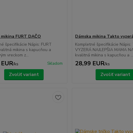
 mikina FURT DAČO
Dámska mikina Takto vyzer
é špecifikácie Nápis: FURT
Kompletné špecifikácie Nápis
alitná mikina s kapucňou a
VYZERÁ NAJLEPŠIA MAMA N
ým vreckom z...
kvalitná mikina s kapucňou a ..
 EUR
28,99 EUR
Skladom
/
ks
/
ks
Zvoliť variant
Zvoliť variant