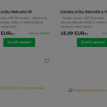
tričko Nebrzdím 80
Dámske tričko Nebrzdím k 3
ersey, 100 % bavlna , silikónová
Single Jersey, 100 % bavlna , 
ámske tričko s veľmi krátkym
úprava dámske tričko s veľmi 
voľný okrú...
rukávom voľný okrúh...
 EUR
16,99 EUR
ihneď k odberu!
ihn
/
ks
/
ks
Zvoliť variant
Zvoliť variant