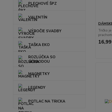
PLECHOVÉ ŠPZ
VALENTÍN
DÁMSKE
Tričko j
VÝROČIE SVADBY
prachom 
16,99
TAŠKA EKO
ROZLÚČKA SO
SLOBODOU
MAGNETKY
LEGENDY
POTLAC NA TRICKA