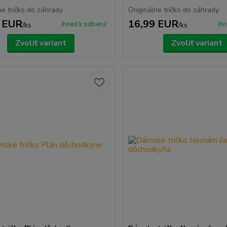
ne tričko do záhrady
Originálne tričko do záhrady
 EUR
16,99 EUR
ihneď k odberu!
ihn
/
ks
/
ks
Zvoliť variant
Zvoliť variant