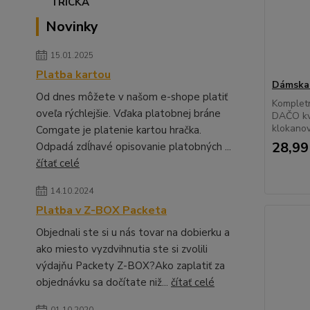
Novinky
15.01.2025
Platba kartou
Dámska
Od dnes môžete v našom e-shope platiť
Kompletn
oveľa rýchlejšie. Vďaka platobnej bráne
DAČO kv
klokanov
Comgate je platenie kartou hračka.
28,99
Odpadá zdĺhavé opisovanie platobných ...
čítať celé
14.10.2024
Platba v Z-BOX Packeta
Objednali ste si u nás tovar na dobierku a
ako miesto vyzdvihnutia ste si zvolili
výdajňu Packety Z-BOX?Ako zaplatiť za
objednávku sa dočítate niž...
čítať celé
01.10.2020