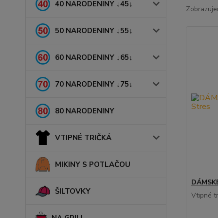
40 NARODENINY ↓45↓
Zobrazuje
50 NARODENINY ↓55↓
60 NARODENINY ↓65↓
70 NARODENINY ↓75↓
80 NARODENINY
VTIPNÉ TRIČKÁ
MIKINY S POTLAČOU
DÁMSKE
ŠILTOVKY
Vtipné t