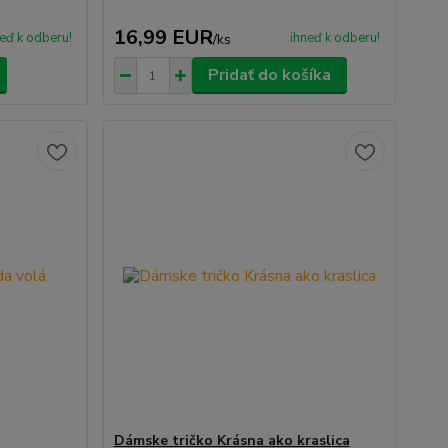
16,99 EUR
eď k odberu!
ihneď k odberu!
/
ks
Pridať do košíka
Dámske tričko Krásna ako kraslica