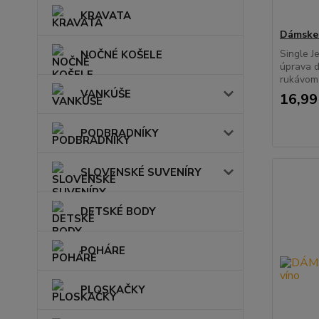
KRAVATA
Dámske 
Single J
NOČNÉ KOŠELE
úprava d
rukávom 
VANKÚŠE
16,99
PODBRADNÍKY
SLOVENSKÉ SUVENÍRY
DETSKÉ BODY
POHÁRE
PLOSKAČKY