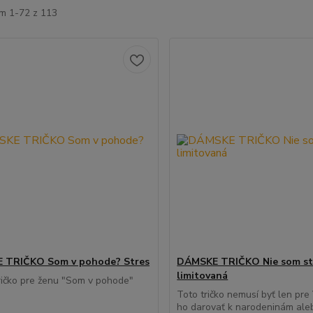
m 1-72 z 113
 TRIČKO Som v pohode? Stres
DÁMSKE TRIČKO Nie som st
limitovaná
ričko pre ženu "Som v pohode"
Toto tričko nemusí byť len pre
ho darovať k narodeninám ale