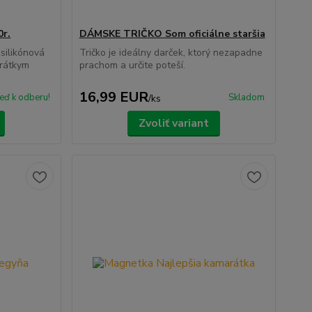
0r.
DÁMSKE TRIČKO Som oficiálne staršia
silikónová
Tričko je ideálny darček, ktorý nezapadne
krátkym
prachom a určite poteší.
16,99 EUR
eď k odberu!
Skladom
/
ks
Zvoliť variant