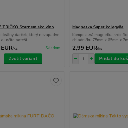
 TRIČKO Starnem ako víno
Magnetka Super kolegyňa
e ideálny darček, ktorý nezapadne
Kompozitná magnetka srdiečk
a určite poteší.
chladničku 75mm x 65mm x 7
 EUR
2,99 EUR
Skladom
/
ks
/
ks
Zvoliť variant
Pridať do koš