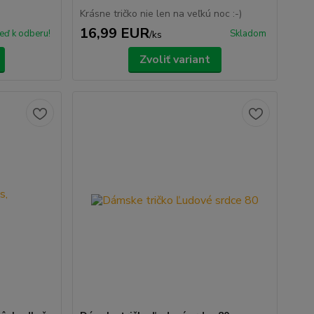
Krásne tričko nie len na veľkú noc :-)
16,99 EUR
eď k odberu!
Skladom
/
ks
Zvoliť variant