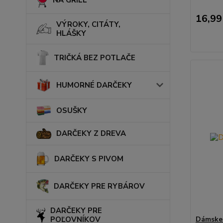
NA GRILL
16,99
VÝROKY, CITÁTY,
HLÁŠKY
TRIČKÁ BEZ POTLAČE
HUMORNÉ DARČEKY
OSUŠKY
DARČEKY Z DREVA
DARČEKY S PIVOM
DARČEKY PRE RYBÁROV
DARČEKY PRE
POĽOVNÍKOV
Dámske 