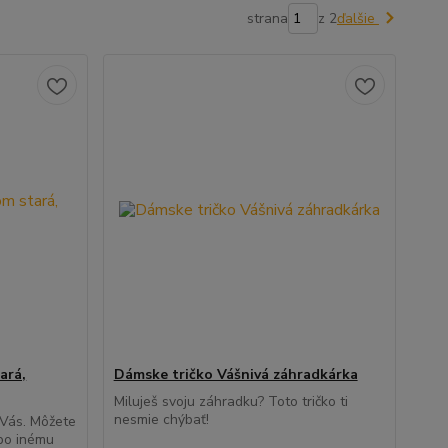
strana
z 2
ďalšie
ará,
Dámske tričko Vášnivá záhradkárka
Miluješ svoju záhradku? Toto tričko ti
nesmie chýbať!
 Vás. Môžete
bo inému