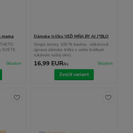
á mama
Dámske tričko VEĎ MŇA BY AJ J*BLO
: TAKTO
Single Jersey, 100 % bavlna , silikónová
A SVETE
úprava dámske tričko s veľmi krátkym
.
rukávom voľný okrú...
16,99 EUR
Skladom
Skladom
/
ks
Zvoliť variant