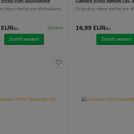
tričko Plán dôchodkyne
Dámske tričko Nemám čas, 
ny vtipný darček pre dôchodkyňu
Originálny vtipný darček pre 
 EUR
16,99 EUR
Skladom
/
ks
/
ks
Zvoliť variant
Zvoliť variant