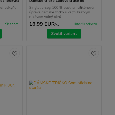
dôchodkyňa
Dámske tričko Ľudové srdce 80
dôchodkyňu
Single Jersey, 100 % bavlna , silikónová
úprava dámske tričko s veľmi krátkym
rukávom voľný okrú...
16,99 EUR
Skladom
ihneď k odberu!
/
ks
Zvoliť variant