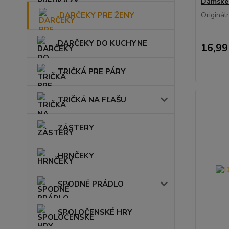
Dámske 
DARČEKY PRE ŽENY
Originál
DARČEKY DO KUCHYNE
16,99
TRIČKÁ PRE PÁRY
TRIČKÁ NA FĽAŠU
ZÁSTERY
HRNČEKY
SPODNÉ PRÁDLO
SPOLOČENSKÉ HRY