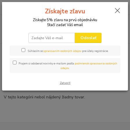
0
ks
+421 910 582 980
za
0,00 EUR
Získajte zľavu
(Po-Pi 9.00-16.00)
Získajte 5% zľavu na prvú objednávku
Menu
Stačí zadať Váš email
Hľadať
Odoslať
Úvod
VANKÚŠE
Súhlasím so
spracovaním osobných údajov
pre účely registrácie.
VANKÚŠE
Prajem si odoberať novinky e-mailom podľa
podmienok spracovania osobných
údajov
.
HUMORNÉ VANKÚŠE
Zatvoriť
SEXY VANKÚŠE
V tejto kategórii nebol nájdený žiadny tovar.