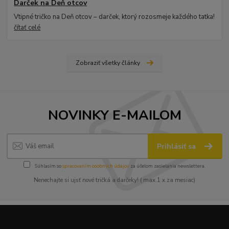
Darček na Deň otcov
Vtipné tričko na Deň otcov – darček, ktorý rozosmeje každého tatka!
čítať celé
Zobraziť všetky články
NOVINKY E-MAILOM
Prihlásiť sa
Súhlasím so
spracovaním osobných údajov
za účelom zasielania newslettera.
Nenechajte si ujsť nové tričká a darčeky! ( max.1 x za mesiac)