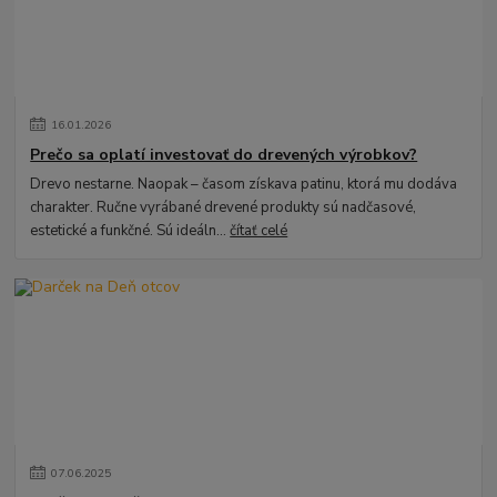
16
.
01
.
2026
Prečo sa oplatí investovať do drevených výrobkov?
Drevo nestarne. Naopak – časom získava patinu, ktorá mu dodáva
charakter. Ručne vyrábané drevené produkty sú nadčasové,
estetické a funkčné. Sú ideáln...
čítať celé
07
.
06
.
2025