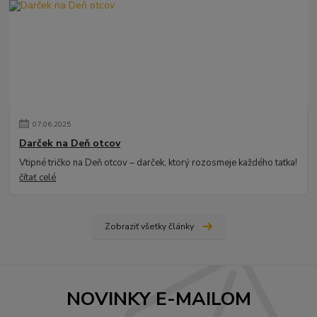
07
.
06
.
2025
Darček na Deň otcov
Vtipné tričko na Deň otcov – darček, ktorý rozosmeje každého tatka!
čítať celé
Zobraziť všetky články
NOVINKY E-MAILOM