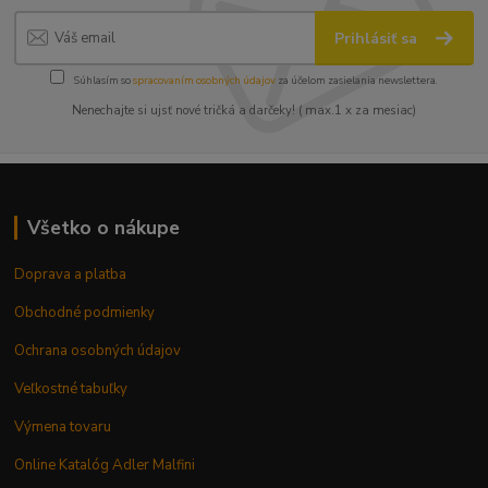
Prihlásiť sa
Súhlasím so
spracovaním osobných údajov
za účelom zasielania newslettera.
Nenechajte si ujsť nové tričká a darčeky! ( max.1 x za mesiac)
Všetko o nákupe
Doprava a platba
Obchodné podmienky
Ochrana osobných údajov
Veľkostné tabuľky
Výmena tovaru
Online Katalóg Adler Malfini