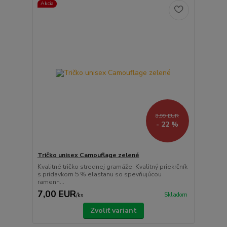
Akcia
8,99 EUR
- 22 %
Tričko unisex Camouflage zelené
Kvalitné tričko strednej gramáže. Kvalitný priekrčník
s prídavkom 5 % elastanu so spevňujúcou
ramenn...
7,00 EUR
Skladom
/
ks
Zvoliť variant