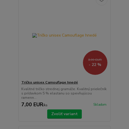
8,99 EUR
- 22 %
Tričko unisex Camouflage hnedé
Kvalitné tričko strednej gramáže. Kvalitný priekrčník
s prídavkom 5 % elastanu so spevňujúcou
ramenn...
7,00 EUR
Skladom
/
ks
Zvoliť variant