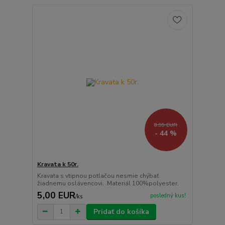
8,99 EUR
- 44 %
Kravata k 50r.
Kravata s vtipnou potlačou nesmie chýbať
žiadnemu oslávencovi. Materiál 100%polyester.
5,00 EUR
posledný kus!
/
ks
Pridať do košíka