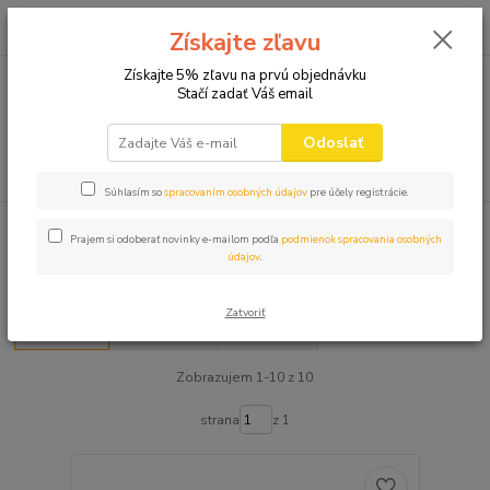
0
ks
+421 910 582 980
za
0,00 EUR
Získajte zľavu
(Po-Pi 9.00-16.00)
Získajte 5% zľavu na prvú objednávku
Stačí zadať Váš email
Menu
Odoslať
Hľadať
Súhlasím so
spracovaním osobných údajov
pre účely registrácie.
Úvod
AKCIA - VÝPREDAJ
Prajem si odoberať novinky e-mailom podľa
podmienok spracovania osobných
údajov
.
AKCIA - VÝPREDAJ
Zatvoriť
Najnovšie
Najlacnejšie
Najdrahšie
Zobrazujem 1-10 z 10
strana
z 1