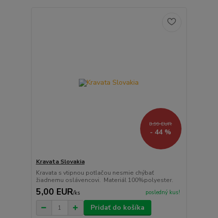
8,99 EUR
- 44 %
Kravata Slovakia
Kravata s vtipnou potlačou nesmie chýbať
žiadnemu oslávencovi. Materiál 100%polyester.
5,00 EUR
posledný kus!
/
ks
Pridať do košíka