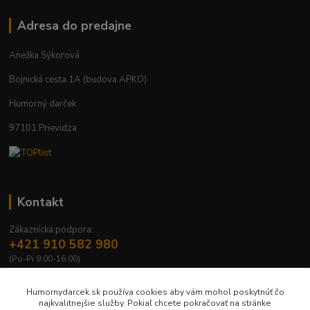
Adresa do predajne
Anežka Sýkorová
Bojnická cesta 1A (budova APKO)
Humorný darček
97101 Prievidza
Kontakt
Zákaznícka podpora:
+421 910 582 980
(Po-Pi 9.00-16.00)
info@humornydarcek.sk
Humornydarcek.sk používa cookies aby vám mohol poskytnúť čo
najkvalitnejšie služby. Pokiaľ chcete pokračovať na stránke