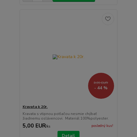
8,99 EUR
- 44 %
Kravata k 20r.
Kravata s vtipnou potlačou nesmie chýbať
žiadnemu oslávencovi. Materiál 100%polyester.
5,00 EUR
posledný kus!
/
ks
Detail