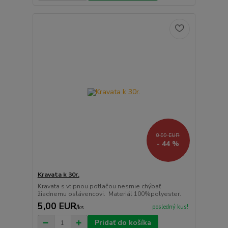
8,99 EUR
- 44 %
Kravata k 30r.
Kravata s vtipnou potlačou nesmie chýbať
žiadnemu oslávencovi. Materiál 100%polyester.
5,00 EUR
posledný kus!
/
ks
Pridať do košíka