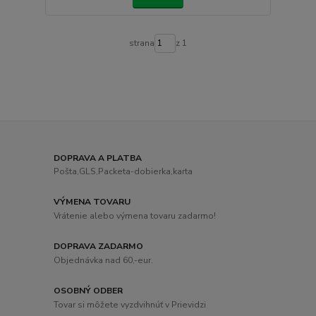
strana
z 1
DOPRAVA A PLATBA
Pošta,GLS,Packeta-dobierka,karta
VÝMENA TOVARU
Vrátenie alebo výmena tovaru zadarmo!
DOPRAVA ZADARMO
Objednávka nad 60,-eur.
OSOBNÝ ODBER
Tovar si môžete vyzdvihnúť v Prievidzi