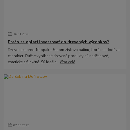
16
.
01
.
2026
Prečo sa oplatí investovať do drevených výrobkov?
Drevo nestarne. Naopak – časom získava patinu, ktorá mu dodáva
charakter. Ručne vyrábané drevené produkty sú nadčasové,
estetické a funkčné. Sú ideáln...
čítať celé
07
.
06
.
2025