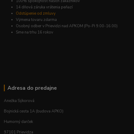
100% spokojnosť našich zákazníkov
14 dňová záruka vrátenia peňazí
Odstúpenie od zmluvy
Výmena tovaru zdarma
Osobný odber v Prievidzi nad APKOM (Po-Pi 9.00-16.00)
Sme na trhu 16 rokov
Adresa do predajne
Anežka Sýkorová
Bojnická cesta 1A (budova APKO)
Humorný darček
97101 Prievidza