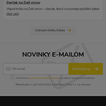
Darček na Deň otcov
Vtipné tričko na Deň otcov – darček, ktorý rozosmeje každého tatka!
čítať celé
Zobraziť všetky články
NOVINKY E-MAILOM
Prihlásiť sa
Súhlasím so
spracovaním osobných údajov
za účelom zasielania newslettera.
Nenechajte si ujsť nové tričká a darčeky! ( max.1 x za mesiac)