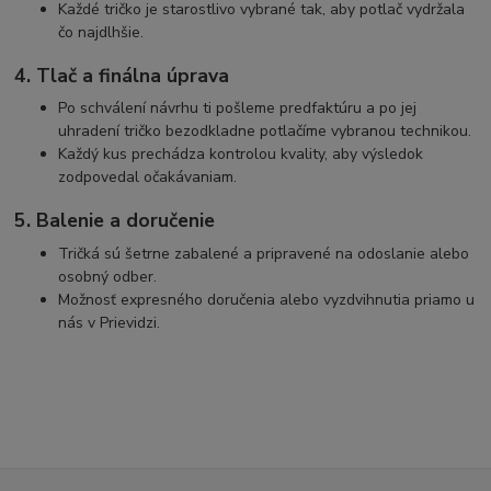
Každé tričko je starostlivo vybrané tak, aby potlač vydržala
čo najdlhšie.
4. Tlač a finálna úprava
Po schválení návrhu ti pošleme predfaktúru a po jej
uhradení tričko bezodkladne potlačíme vybranou technikou.
Každý kus prechádza kontrolou kvality, aby výsledok
zodpovedal očakávaniam.
5. Balenie a doručenie
Tričká sú šetrne zabalené a pripravené na odoslanie alebo
osobný odber.
Možnosť expresného doručenia alebo vyzdvihnutia priamo u
nás v Prievidzi.