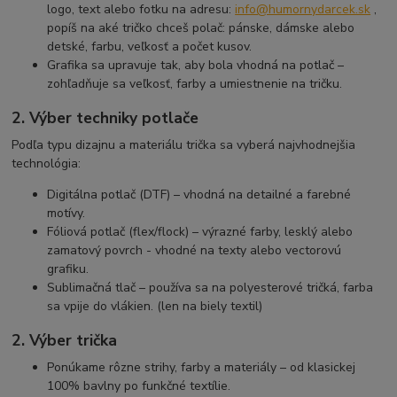
logo, text alebo fotku na adresu:
info@humornydarcek.sk
,
popíš na aké tričko chceš polač: pánske, dámske alebo
detské, farbu, veľkosť a počet kusov.
Grafika sa upravuje tak, aby bola vhodná na potlač –
zohľadňuje sa veľkosť, farby a umiestnenie na tričku.
2. Výber techniky potlače
Podľa typu dizajnu a materiálu trička sa vyberá najvhodnejšia
technológia:
Digitálna potlač (DTF) – vhodná na detailné a farebné
motívy.
Fóliová potlač (flex/flock) – výrazné farby, lesklý alebo
zamatový povrch - vhodné na texty alebo vectorovú
grafiku.
Sublimačná tlač – používa sa na polyesterové tričká, farba
sa vpije do vlákien. (len na biely textil)
2. Výber trička
Ponúkame rôzne strihy, farby a materiály – od klasickej
100% bavlny po funkčné textílie.