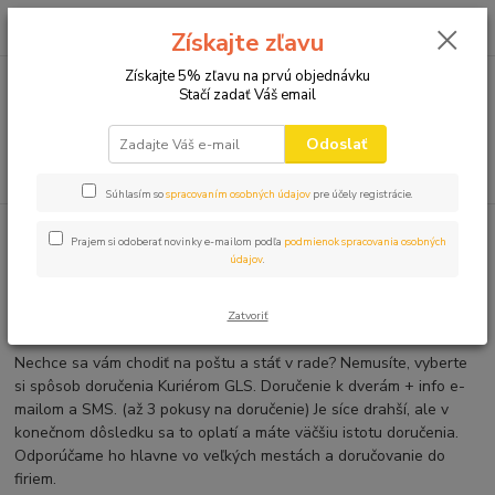
0
ks
+421 910 582 980
za
0,00 EUR
Získajte zľavu
(Po-Pi 9.00-16.00)
Získajte 5% zľavu na prvú objednávku
Stačí zadať Váš email
Menu
Odoslať
Hľadať
Súhlasím so
spracovaním osobných údajov
pre účely registrácie.
Úvod
Novinky
Nová doprava
Prajem si odoberať novinky e-mailom podľa
podmienok spracovania osobných
údajov
.
Nová doprava
Zatvoriť
01.10.2020
Nechce sa vám chodiť na poštu a stáť v rade? Nemusíte, vyberte
si spôsob doručenia Kuriérom GLS. Doručenie k dverám + info e-
mailom a SMS. (až 3 pokusy na doručenie) Je síce drahší, ale v
konečnom dôsledku sa to oplatí a máte väčšiu istotu doručenia.
Odporúčame ho hlavne vo veľkých mestách a doručovanie do
firiem.