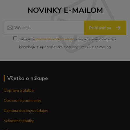
NOVINKY E-MAILOM
Prihlásiť sa
Súhlasím so
spracovaním osobných údajov
za účelom zasielania newslettera.
Nenechajte si ujsť nové tričká a darčeky! ( max.1 x za mesiac)
Všetko o nákupe
Doprava a platba
Obchodné podmienky
Ochrana osobných údajov
Veľkostné tabuľky