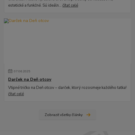
estetické a funkčné. Sú ideáln...
čítať celé
07
.
06
.
2025
Darček na Deň otcov
Vtipné tričko na Deň otcov – darček, ktorý rozosmeje každého tatka!
čítať celé
Zobraziť všetky články