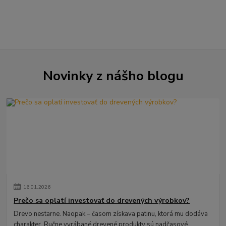
Novinky z nášho blogu
16
.
01
.
2026
Prečo sa oplatí investovať do drevených výrobkov?
Drevo nestarne. Naopak – časom získava patinu, ktorá mu dodáva
charakter. Ručne vyrábané drevené produkty sú nadčasové,