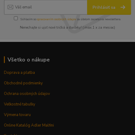
Prihlásiť sa
Súhlasím so
spracovaním osobných údajov
za účelom zasielania newslettera.
Nenechajte si ujsť nové tričká a darčeky! ( max.1 x za mesiac)
Všetko o nákupe
Doprava a platba
Obchodné podmienky
Ochrana osobných údajov
Veľkostné tabuľky
Výmena tovaru
Online Katalóg Adler Malfini