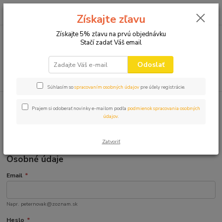
0
ks
+421 910 582 980
za
0,00 EUR
Získajte zľavu
(Po-Pi 9.00-16.00)
Získajte 5% zľavu na prvú objednávku
Stačí zadať Váš email
Menu
Odoslať
Hľadať
Súhlasím so
spracovaním osobných údajov
pre účely registrácie.
Prajem si odoberať novinky e-mailom podľa
podmienok spracovania osobných
Registrácia
údajov
.
Zatvoriť
Osobné údaje
Email
*
Napr. peternovak@zoznam.sk
Heslo
*