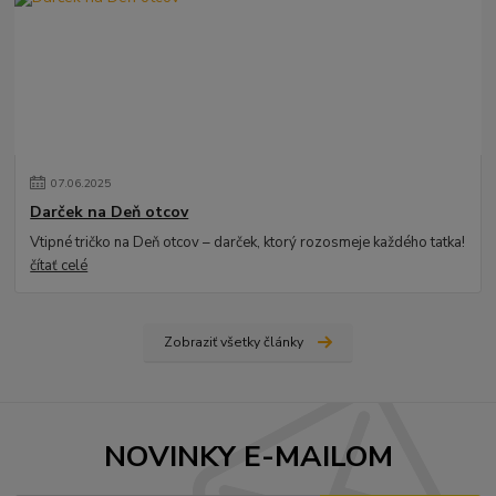
07
.
06
.
2025
Darček na Deň otcov
Vtipné tričko na Deň otcov – darček, ktorý rozosmeje každého tatka!
čítať celé
Zobraziť všetky články
NOVINKY E-MAILOM