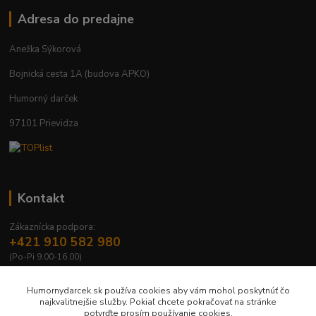
Adresa do predajne
Anežka Sýkorová
Bojnická cesta 1A (budova APKO)
Humorný darček
97101 Prievidza
Kontakt
Zákaznícka podpora:
+421 910 582 980
(Po-Pi 9.00-16.00)
info@humornydarcek.sk
Humornydarcek.sk používa cookies aby vám mohol poskytnúť čo
najkvalitnejšie služby. Pokiaľ chcete pokračovať na stránke
potvrďte prosím používanie cookies.