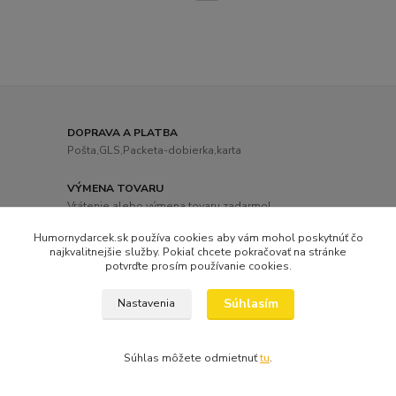
DOPRAVA A PLATBA
Pošta,GLS,Packeta-dobierka,karta
VÝMENA TOVARU
Vrátenie alebo výmena tovaru zadarmo!
Humornydarcek.sk používa cookies aby vám mohol poskytnúť čo
DOPRAVA ZADARMO
najkvalitnejšie služby. Pokiaľ chcete pokračovať na stránke
Objednávka nad 60,-eur.
potvrďte prosím používanie cookies.
OSOBNÝ ODBER
Súhlasím
Nastavenia
Tovar si môžete vyzdvihnúť v Prievidzi
Súhlas môžete odmietnuť
tu
.