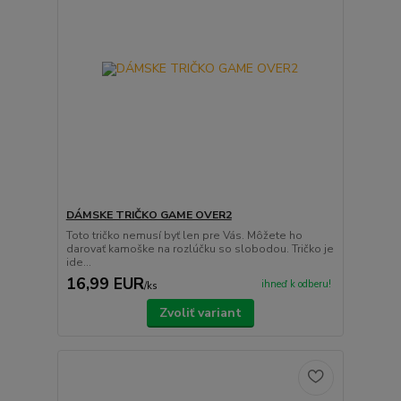
DÁMSKE TRIČKO GAME OVER2
Toto tričko nemusí byť len pre Vás. Môžete ho
darovať kamoške na rozlúčku so slobodou. Tričko je
ide...
16,99 EUR
ihneď k odberu!
/
ks
Zvoliť variant