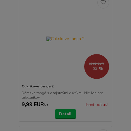
12,99 EUR
- 23 %
Cukríkové tangá 2
Dámske tangá s ozajstnými cukríkmi. Nie len pre
labužníkov!
9,99 EUR
ihneď k odberu!
/
ks
Detail