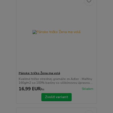
Pánske tričko Žena ma volá
Kvalitné tričko strednej gramáže zn.Adler - Malfiny
160g/m2 so 100% bavlny so silikónovou úpravou....
16,99 EUR
Skladom
/
ks
Zvoliť variant