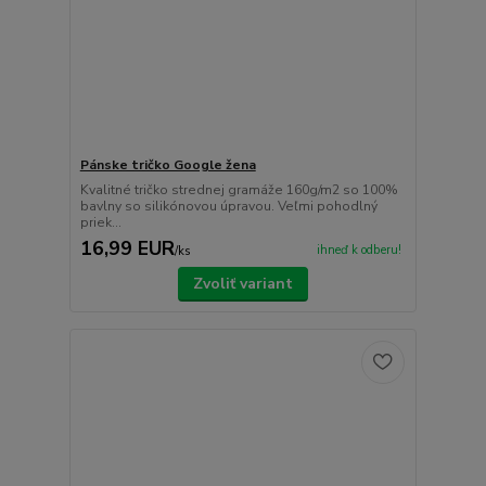
Pánske tričko Google žena
Kvalitné tričko strednej gramáže 160g/m2 so 100%
bavlny so silikónovou úpravou. Veľmi pohodlný
priek...
16,99 EUR
ihneď k odberu!
/
ks
Zvoliť variant