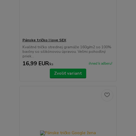
Pánske tričko I love SEX
Kvalitné tričko strednej gramáže 160g/m2 so 100%
bavlny so silikónovou úpravou. Veľmi pohodlný
priek...
16,99 EUR
ihneď k odberu!
/
ks
Zvoliť variant