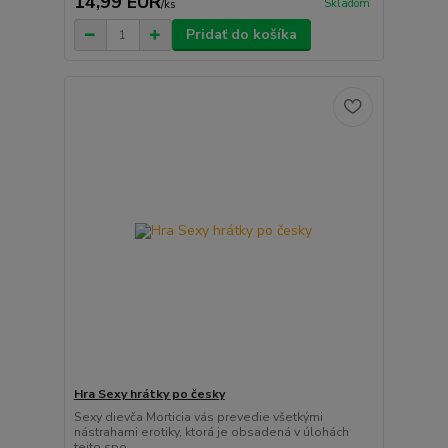
14,99 EUR
Skladom
/
ks
Pridať do košíka
Hra Sexy hrátky po česky
Sexy dievča Morticia vás prevedie všetkými
nástrahami erotiky, ktorá je obsadená v úlohách
tejto spo...