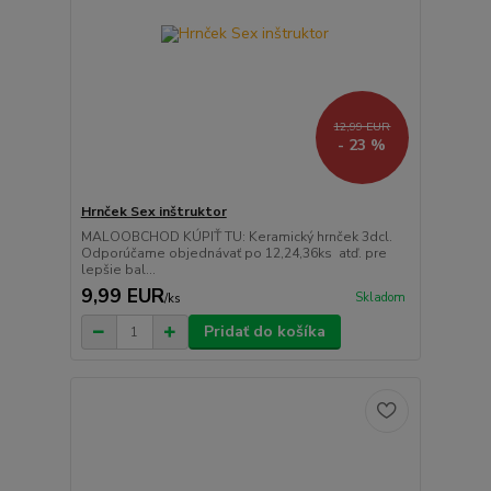
12,99 EUR
- 23 %
Hrnček Sex inštruktor
MALOOBCHOD KÚPIŤ TU: Keramický hrnček 3dcl.
Odporúčame objednávať po 12,24,36ks atď. pre
lepšie bal...
9,99 EUR
Skladom
/
ks
Pridať do košíka