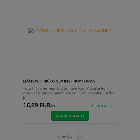
DÁMSKE TRIČKO SEX INŠTRUKTORKA
Toto tričko nemusí byť len pre Vás. Môžete ho
darovať k narodeninám alebo inému sviatku. Tričko
je i...
16,99 EUR
ihneď k odberu!
/
ks
Zvoliť variant
strana
z 1