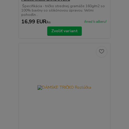
Špecifikácia - tričko strednej gramáže 160g/m2 so
100% bavlny so silikónovou úpravou. Veľmi
pohodln...
16,99 EUR
ihneď k odberu!
/
ks
Zvoliť variant