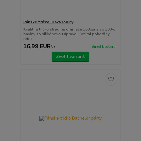
Pánske tričko Hlava rodiny
Kvalitné tričko strednej gramáže 160g/m2 so 100%
bavlny so silikónovou úpravou. Veľmi pohodlný
priek...
16,99 EUR
ihneď k odberu!
/
ks
Zvoliť variant