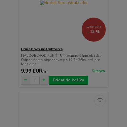
12,99 EUR
- 23 %
Hrnček Sex inštruktorka
MALOOBCHOD KÚPIŤ TU: Keramický hrnček 3dcl.
Odporúčame objednávať po 12,24,36ks atď. pre
lepšie bal...
9,99 EUR
Skladom
/
ks
Pridať do košíka