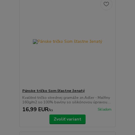
Pánske tričko Som šťastne ženatý
Kvalitné tričko strednej gramáže zn.Adler - Malfiny
160g/m2 so 100% bavlny so silikónovou úpravou....
16,99 EUR
Skladom
/
ks
Zvoliť variant