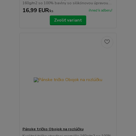
160g/m2 so 100% bavlny so silikónovou úpravou....
16,99 EUR
ihneď k odberu!
/
ks
Zvoliť variant
Pánske tričko Obojok na rozlúčku