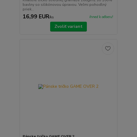
Kvalitné tričko strednej gramáže 160g/m2 so 100%
bavlny so silikónovou úpravou. Veľmi pohodlný
priek...
16,99 EUR
ihneď k odberu!
/
ks
Zvoliť variant
Pánske tričko GAME OVER 2