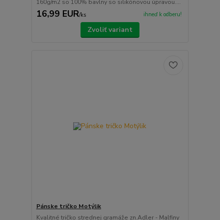
160g/m2 so 100% bavlny so silikónovou úpravou....
16,99 EUR
ihneď k odberu!
/
ks
Zvoliť variant
Pánske tričko Motýlik
Kvalitné tričko strednej gramáže zn.Adler - Malfiny