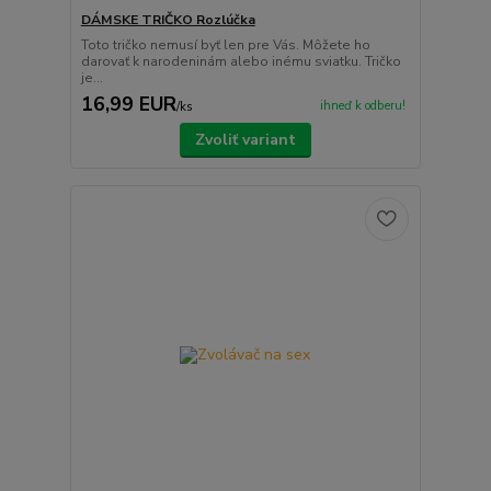
DÁMSKE TRIČKO Rozlúčka
Toto tričko nemusí byť len pre Vás. Môžete ho
darovať k narodeninám alebo inému sviatku. Tričko
je...
16,99 EUR
ihneď k odberu!
/
ks
Zvoliť variant