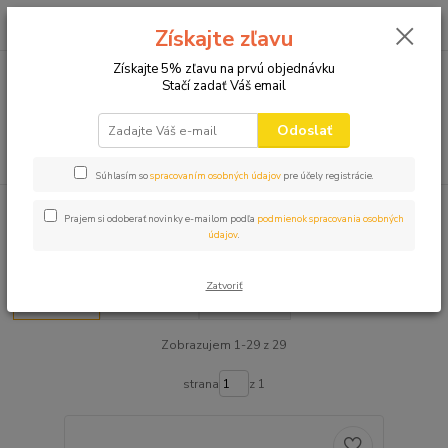
0
ks
+421 910 582 980
za
0,00 EUR
Získajte zľavu
(Po-Pi 9.00-16.00)
Získajte 5% zľavu na prvú objednávku
Stačí zadať Váš email
Menu
Odoslať
Hľadať
Súhlasím so
spracovaním osobných údajov
pre účely registrácie.
Úvod
ROZLÚČKA SO SLOBODOU
Prajem si odoberať novinky e-mailom podľa
podmienok spracovania osobných
údajov
.
ROZLÚČKA SO SLOBODOU
Zatvoriť
Najnovšie
Najlacnejšie
Najdrahšie
Zobrazujem 1-29 z 29
strana
z 1