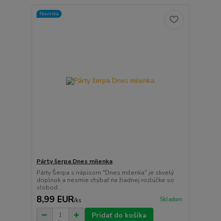
Novinka
Párty šerpa Dnes milenka
Párty Šerpa s nápisom "Dnes milenka" je skvelý
doplnok a nesmie chýbať na žiadnej rozlúčke so
slobod...
8,99 EUR
Skladom
/
ks
Pridať do košíka