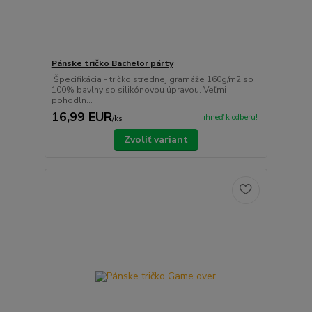
Pánske tričko Bachelor párty
Špecifikácia - tričko strednej gramáže 160g/m2 so
100% bavlny so silikónovou úpravou. Veľmi
pohodln...
16,99 EUR
ihneď k odberu!
/
ks
Zvoliť variant