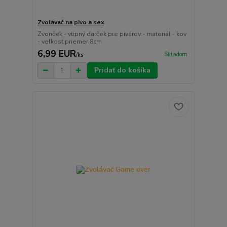
Zvolávač na pivo a sex
Zvonček - vtipný darček pre pivárov - materiál - kov
- veľkosť priemer 8cm
6,99 EUR
Skladom
/
ks
Pridať do košíka