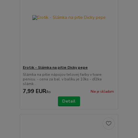
Erotik - Slámka na pitie Dicky pepe
Slámka na pitie nápojov telovej farby v tvare
penisu. - cena za bal. v balíku je 10ks - dĺžka
slámk...
7,99 EUR
Nie je skladom
/
ks
Detail