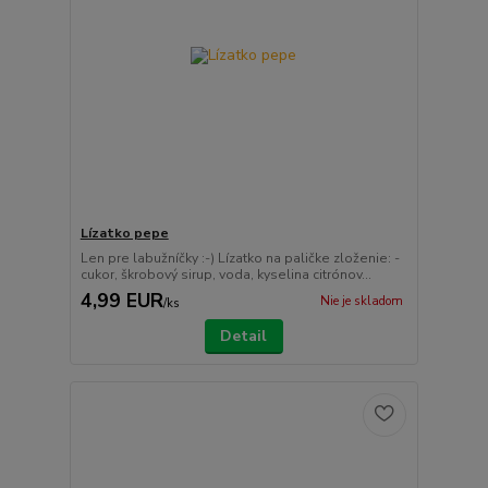
Lízatko pepe
Len pre labužníčky :-) Lízatko na paličke zloženie: -
cukor, škrobový sirup, voda, kyselina citrónov...
4,99 EUR
Nie je skladom
/
ks
Detail