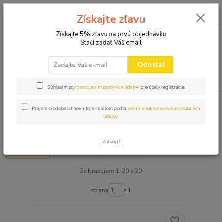
0
ks
+421 910 582 980
za
0,00 EUR
Získajte zľavu
(Po-Pi 9.00-16.00)
Získajte 5% zľavu na prvú objednávku
Stačí zadať Váš email
Menu
Odoslať
Hľadať
Súhlasím so
spracovaním osobných údajov
pre účely registrácie.
Úvod
ŠILTOVKY
Prajem si odoberať novinky e-mailom podľa
podmienok spracovania osobných
údajov
.
ŠILTOVKY
Zatvoriť
Najnovšie
Najlacnejšie
Najdrahšie
Zobrazujem 1-20 z 20
strana
z 1