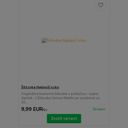
Šiltovka Najlepší ocko
Originálna humorná šiltovka s potlačou - super
darček :-) Šiltovka Unisex Malfini je vyrobená so
10...
9,99 EUR
Skladom
/
ks
Zvoliť variant