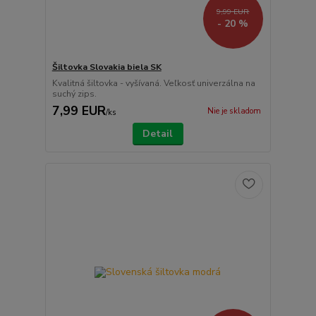
9,99 EUR
- 20 %
Šiltovka Slovakia biela SK
Kvalitná šiltovka - vyšívaná. Veľkosť univerzálna na
suchý zips.
7,99 EUR
Nie je skladom
/
ks
Detail