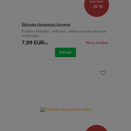
9,99 EUR
- 20 %
Šiltovka Slovensko červená
Kvalitná šiltovka - vyšívaná. Veľkosť univerzálna na
suchý zips.
7,99 EUR
Nie je skladom
/
ks
Detail