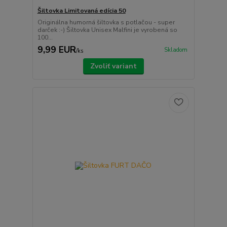
Šiltovka Limitovaná edícia 50
Originálna humorná šiltovka s potlačou - super
darček :-) Šiltovka Unisex Malfini je vyrobená so
100...
9,99 EUR
Skladom
/
ks
Zvoliť variant