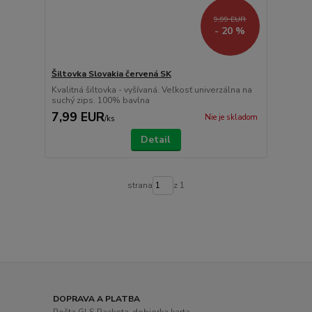
9,99 EUR
- 20 %
Šiltovka Slovakia červená SK
Kvalitná šiltovka - vyšívaná. Veľkosť univerzálna na
suchý zips. 100% bavlna
7,99 EUR
Nie je skladom
/
ks
Detail
strana
z 1
DOPRAVA A PLATBA