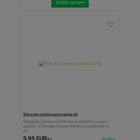
Zvoliť variant
Šiltovka Limitovaná edícia 60
Originálna humorná šiltovka s potlačou - super
darček :-) Šiltovka Unisex Malfini je vyrobená so
10...
9,99 EUR
Skladom
/
ks