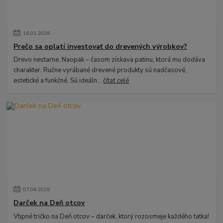
16
.
01
.
2026
Prečo sa oplatí investovať do drevených výrobkov?
Drevo nestarne. Naopak – časom získava patinu, ktorá mu dodáva
charakter. Ručne vyrábané drevené produkty sú nadčasové,
estetické a funkčné. Sú ideáln...
čítať celé
07
.
06
.
2025
Darček na Deň otcov
Vtipné tričko na Deň otcov – darček, ktorý rozosmeje každého tatka!