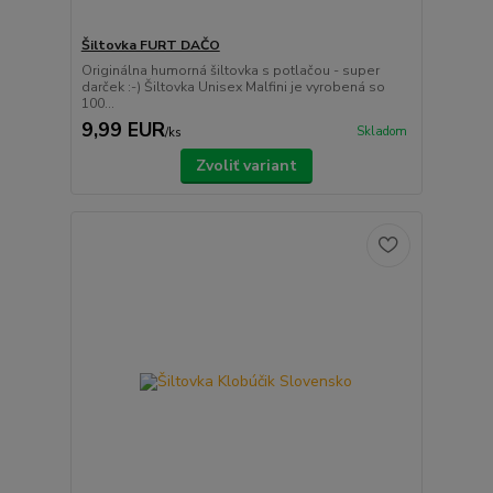
Šiltovka FURT DAČO
Originálna humorná šiltovka s potlačou - super
darček :-) Šiltovka Unisex Malfini je vyrobená so
100...
9,99 EUR
Skladom
/
ks
Zvoliť variant