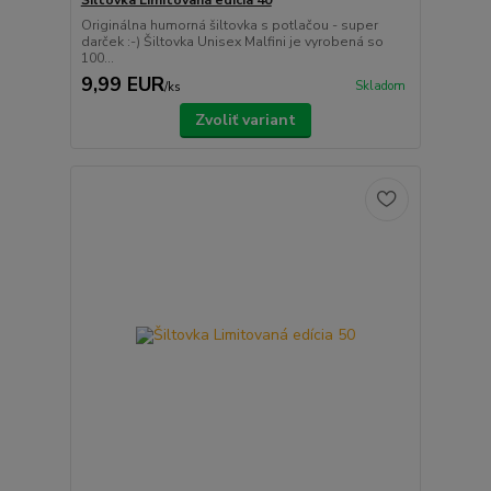
Šiltovka Limitovaná edícia 40
Originálna humorná šiltovka s potlačou - super
darček :-) Šiltovka Unisex Malfini je vyrobená so
100...
9,99 EUR
Skladom
/
ks
Zvoliť variant