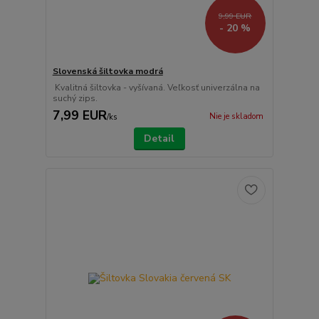
9,99 EUR
- 20 %
Slovenská šiltovka modrá
Kvalitná šiltovka - vyšívaná. Veľkosť univerzálna na
suchý zips.
7,99 EUR
Nie je skladom
/
ks
Detail