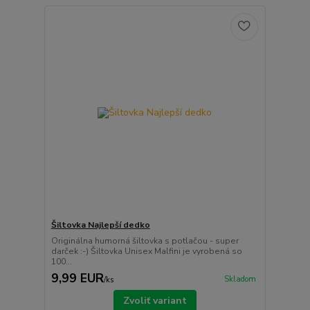
Šiltovka Najlepší dedko
Originálna humorná šiltovka s potlačou - super
darček :-) Šiltovka Unisex Malfini je vyrobená so
100...
9,99 EUR
Skladom
/
ks
Zvoliť variant