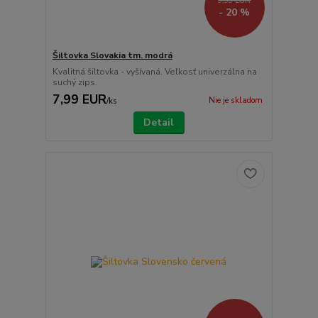
9,99 EUR
- 20 %
Šiltovka Slovakia tm. modrá
Kvalitná šiltovka - vyšívaná. Veľkosť univerzálna na
suchý zips.
7,99 EUR
Nie je skladom
/
ks
Detail