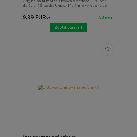
Originálna humorná šiltovka s potlačou - super
darček :-) Šiltovka Unisex Malfini je vyrobená so
10...
9,99 EUR
Skladom
/
ks
Zvoliť variant