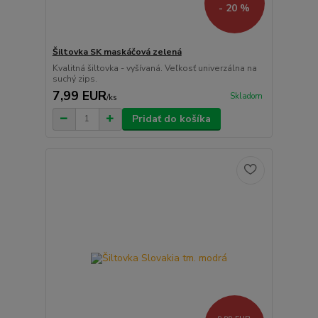
- 20 %
Šiltovka SK maskáčová zelená
Kvalitná šiltovka - vyšívaná. Veľkosť univerzálna na
suchý zips.
7,99 EUR
Skladom
/
ks
Pridať do košíka