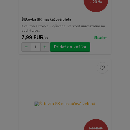
- 20 %
Šiltovka SK maskáčová biela
Kvalitná šiltovka - vyšívaná. Veľkosť univerzálna na
suchý zips.
7,99 EUR
Skladom
/
ks
Pridať do košíka
9,99 EUR