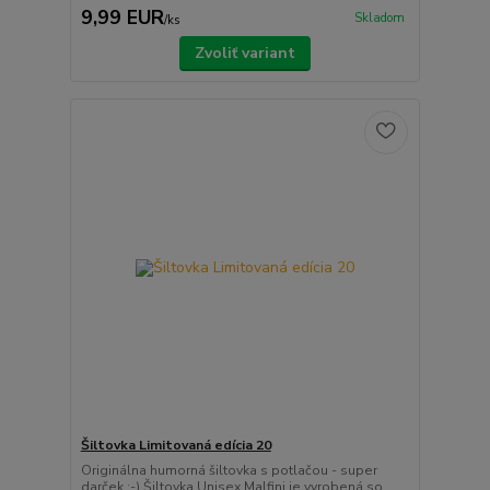
9,99 EUR
Skladom
/
ks
Zvoliť variant
Šiltovka Limitovaná edícia 20
Originálna humorná šiltovka s potlačou - super
darček :-) Šiltovka Unisex Malfini je vyrobená so