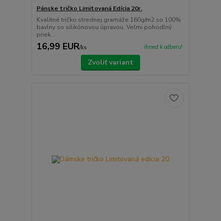
Pánske tričko Limitovaná Edícia 20r.
Kvalitné tričko strednej gramáže 160g/m2 so 100%
bavlny so silikónovou úpravou. Veľmi pohodlný
priek...
16,99 EUR
ihneď k odberu!
/
ks
Zvoliť variant