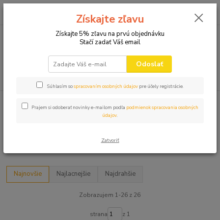
0
ks
+421 910 582 980
za
0,00 EUR
Získajte zľavu
(Po-Pi 9.00-16.00)
Získajte 5% zľavu na prvú objednávku
Stačí zadať Váš email
Menu
Odoslať
Hľadať
Súhlasím so
spracovaním osobných údajov
pre účely registrácie.
Úvod
20 NARODENINY ↓25↓
Prajem si odoberať novinky e-mailom podľa
podmienok spracovania osobných
údajov
.
20 NARODENINY ↓25↓
Zatvoriť
25 NARODENINY
Najnovšie
Najlacnejšie
Najdrahšie
Zobrazujem 1-26 z 26
strana
z 1