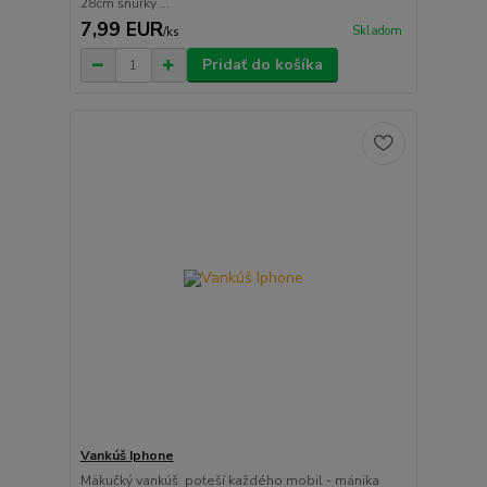
28cm šnúrky ...
7,99 EUR
Skladom
/
ks
Pridať do košíka
Vankúš Iphone
Mäkučký vankúš poteší každého mobil - mánika