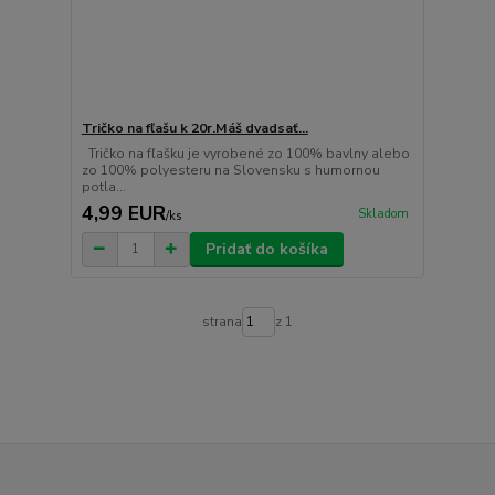
Tričko na fľašu k 20r.Máš dvadsať...
Tričko na fľašku je vyrobené zo 100% bavlny alebo
zo 100% polyesteru na Slovensku s humornou
potla...
4,99 EUR
Skladom
/
ks
Pridať do košíka
strana
z 1