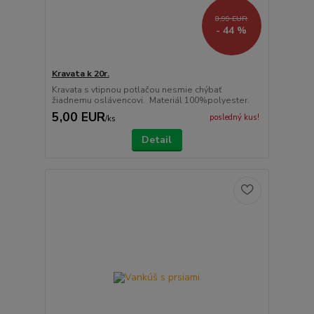
8,99 EUR
- 44 %
Kravata k 20r.
Kravata s vtipnou potlačou nesmie chýbať
žiadnemu oslávencovi. Materiál 100%polyester.
5,00 EUR
posledný kus!
/
ks
Detail