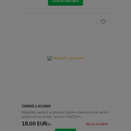
Zvoliť variant
Vankúš s prsiami
Mäkučký vankúš je plnený dutým vláknom a je veľmi
príjemný na dotyk. rozmer 30x20cm
18,00 EUR
Nie je skladom
/
ks