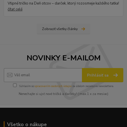
Vtipné tričko na Deň otcov – darček, ktorý rozosmeje každého tatka!
čítať celé
Zobraziť všetky články
NOVINKY E-MAILOM
Prihlásiť sa
Súhlasím so
spracovaním osobných údajov
za účelom zasielania newslettera.
Nenechajte si ujsť nové tričká a darčeky! ( max.1 x za mesiac)
Všetko o nákupe