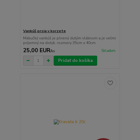
Vankúš prsia v korzete
Mäkučký vankúš je plnený dutým vláknom a je veľmi
príjemný na dotyk. rozmery:35cm x 40cm
25,00 EUR
Skladom
/
ks
Pridať do košíka