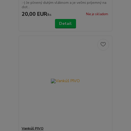
:-) Je plnený dutým vláknom a je veľmi príjemný na
dot...
20,00 EUR
Nie je skladom
/
ks
Detail
Vankúš PIVO