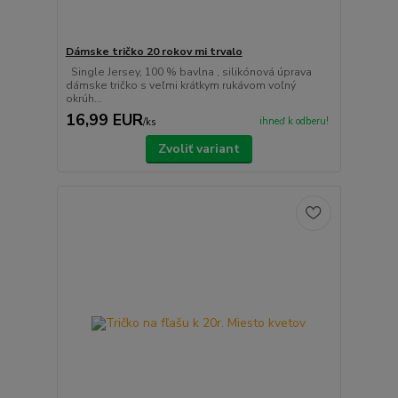
Dámske tričko 20 rokov mi trvalo
Single Jersey, 100 % bavlna , silikónová úprava
dámske tričko s veľmi krátkym rukávom voľný
okrúh...
16,99 EUR
ihneď k odberu!
/
ks
Zvoliť variant