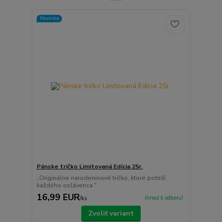
Novinka
Pánske tričko Limitovaná Edícia 25r.
„Originálne narodeninové tričko, ktoré poteší
každého oslávenca."
16,99 EUR
ihneď k odberu!
/
ks
Zvoliť variant