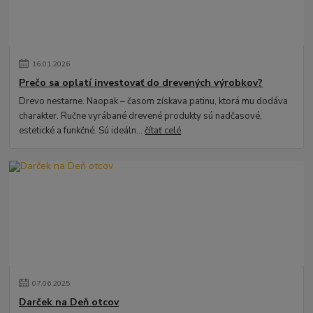
16
.
01
.
2026
Prečo sa oplatí investovať do drevených výrobkov?
Drevo nestarne. Naopak – časom získava patinu, ktorá mu dodáva
charakter. Ručne vyrábané drevené produkty sú nadčasové,
estetické a funkčné. Sú ideáln...
čítať celé
07
.
06
.
2025
Darček na Deň otcov