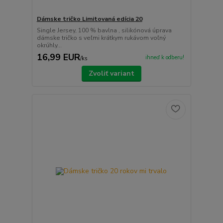
Dámske tričko Limitovaná edícia 20
Single Jersey, 100 % bavlna , silikónová úprava
dámske tričko s veľmi krátkym rukávom voľný
okrúhly...
16,99 EUR
ihneď k odberu!
/
ks
Zvoliť variant