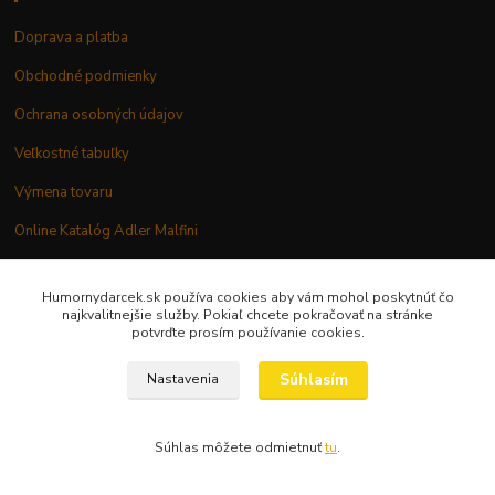
Doprava a platba
Obchodné podmienky
Ochrana osobných údajov
Veľkostné tabuľky
Výmena tovaru
Online Katalóg Adler Malfini
Kontakt
Humornydarcek.sk používa cookies aby vám mohol poskytnúť čo
najkvalitnejšie služby. Pokiaľ chcete pokračovať na stránke
potvrďte prosím používanie cookies.
Súhlasím
Nastavenia
Prečo nakupovať u nás
Nakupuj bezpečne
Súhlas môžete odmietnuť
tu
.
100% spokojnosť našich zákazníkov
14 dňová záruka vrátenia peňazí