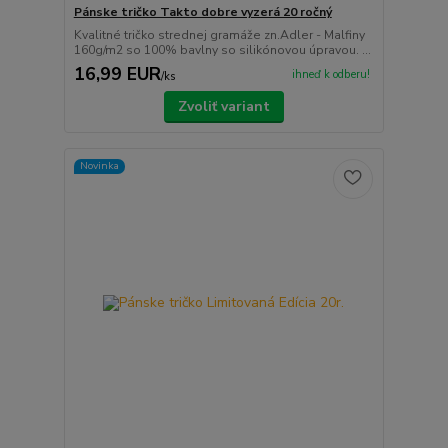
Pánske tričko Takto dobre vyzerá 20 ročný
Kvalitné tričko strednej gramáže zn.Adler - Malfiny
160g/m2 so 100% bavlny so silikónovou úpravou. ...
16,99 EUR
ihneď k odberu!
/
ks
Zvoliť variant
Novinka