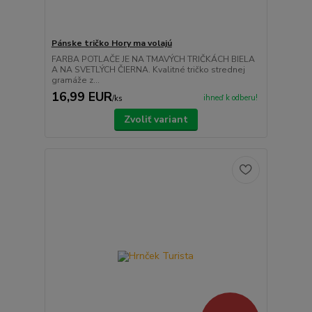
Pánske tričko Hory ma volajú
FARBA POTLAČE JE NA TMAVÝCH TRIČKÁCH BIELA
A NA SVETLÝCH ČIERNA. Kvalitné tričko strednej
gramáže z...
16,99 EUR
ihneď k odberu!
/
ks
Zvoliť variant