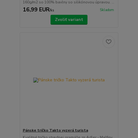
160g/m2 so 100% bavlny so silikónovou úpravou. ...
16,99 EUR
Skladom
/
ks
Zvoliť variant
Pánske tričko Takto vyzerá turista
Kvalitné tričko strednej gramáže zn.Adler - Malfiny