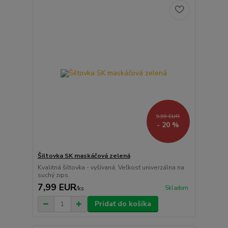
9,99 EUR
- 20 %
Šiltovka SK maskáčová zelená
Kvalitná šiltovka - vyšívaná. Veľkosť univerzálna na
suchý zips.
7,99 EUR
Skladom
/
ks
Pridať do košíka