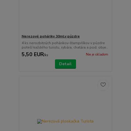
Nerezové poháriky 30ml.v púzdre
4 ks nerozbitných pohárikov-štamprlíkov v púzdre
poteší každého turistu, rybára, chatára a pod. obje...
5,50 EUR
Nie je skladom
/
ks
Detail