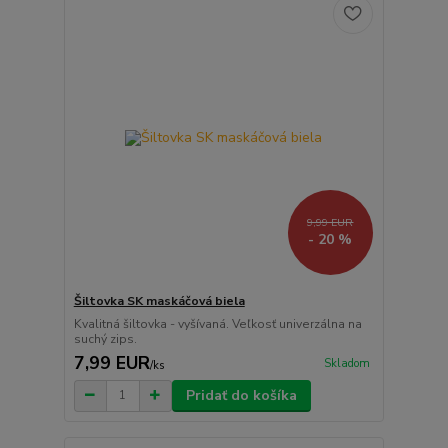
9,99 EUR
- 20 %
Šiltovka SK maskáčová biela
Kvalitná šiltovka - vyšívaná. Veľkosť univerzálna na
suchý zips.
7,99 EUR
Skladom
/
ks
Pridať do košíka