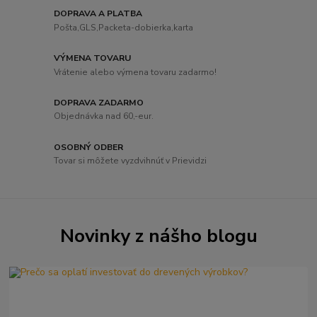
DOPRAVA A PLATBA
Pošta,GLS,Packeta-dobierka,karta
VÝMENA TOVARU
Vrátenie alebo výmena tovaru zadarmo!
DOPRAVA ZADARMO
Objednávka nad 60,-eur.
OSOBNÝ ODBER
Tovar si môžete vyzdvihnúť v Prievidzi
Novinky z nášho blogu