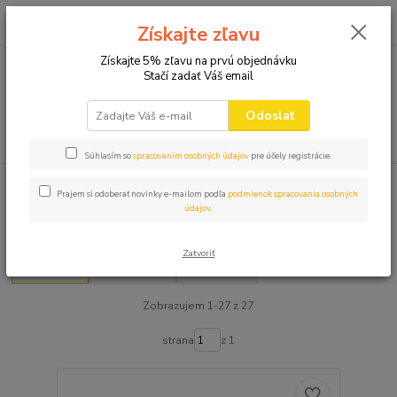
0
ks
+421 910 582 980
za
0,00 EUR
Získajte zľavu
(Po-Pi 9.00-16.00)
Získajte 5% zľavu na prvú objednávku
Stačí zadať Váš email
Menu
Odoslať
Hľadať
Súhlasím so
spracovaním osobných údajov
pre účely registrácie.
Úvod
DARČEKY PRE TURISTU
Prajem si odoberať novinky e-mailom podľa
podmienok spracovania osobných
údajov
.
DARČEKY PRE TURISTU
Zatvoriť
Najnovšie
Najlacnejšie
Najdrahšie
Zobrazujem 1-27 z 27
strana
z 1