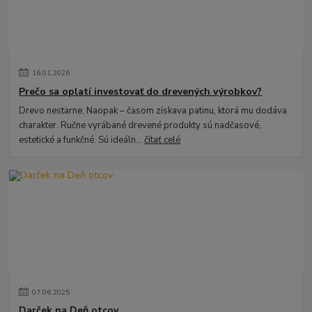
16
.
01
.
2026
Prečo sa oplatí investovať do drevených výrobkov?
Drevo nestarne. Naopak – časom získava patinu, ktorá mu dodáva
charakter. Ručne vyrábané drevené produkty sú nadčasové,
estetické a funkčné. Sú ideáln...
čítať celé
07
.
06
.
2025
Darček na Deň otcov