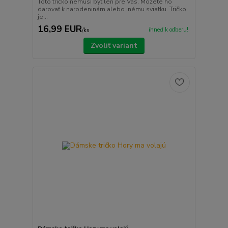
Toto tričko nemusí byť len pre Vás. Môžete ho
darovať k narodeninám alebo inému sviatku. Tričko
je...
16,99 EUR
ihneď k odberu!
/
ks
Zvoliť variant