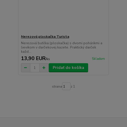
Nerezová ploskačka Turista
Nerezová butilka (ploskačka) s dvomi pohárikmi a
lievikom v darčekovej kazete. Praktický darček
každ...
13,90 EUR
Skladom
/
ks
Pridať do košíka
strana
z 1