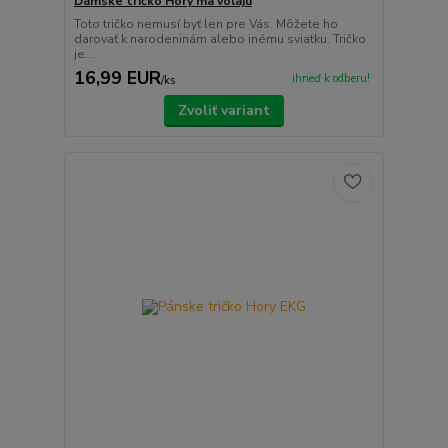
Dámske tričko Hory ma volajú
Toto tričko nemusí byť len pre Vás. Môžete ho
darovať k narodeninám alebo inému sviatku. Tričko
je...
16,99 EUR
ihneď k odberu!
/
ks
Zvoliť variant