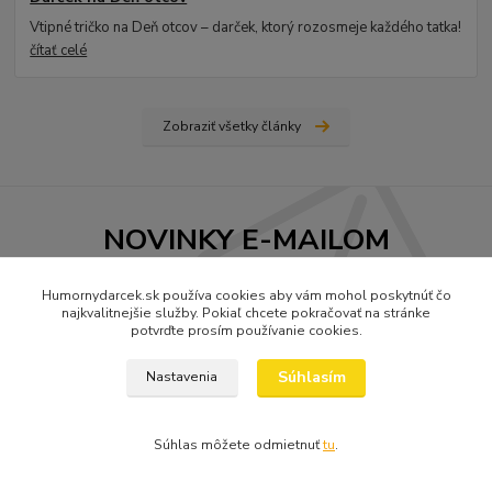
Vtipné tričko na Deň otcov – darček, ktorý rozosmeje každého tatka!
čítať celé
Zobraziť všetky články
NOVINKY E-MAILOM
Humornydarcek.sk používa cookies aby vám mohol poskytnúť čo
Prihlásiť sa
najkvalitnejšie služby. Pokiaľ chcete pokračovať na stránke
potvrďte prosím používanie cookies.
Súhlasím so
spracovaním osobných údajov
za účelom zasielania newslettera.
Súhlasím
Nastavenia
Nenechajte si ujsť nové tričká a darčeky! ( max.1 x za mesiac)
Súhlas môžete odmietnuť
tu
.