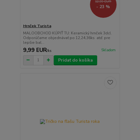
12,99 EUR
- 23 %
Hrnček Turista
MALOOBCHOD KÚPIŤ TU: Keramický hrnček 3dcl.
Odporúčame objednávať po 12,24,36ks atď. pre
lepšie bal...
9,99 EUR
Skladom
/
ks
Pridať do košíka