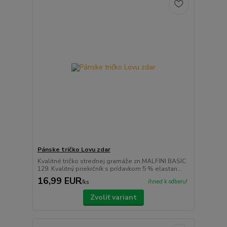
Pánske tričko Lovu zdar
Kvalitné tričko strednej gramáže zn.MALFINI BASIC
129. Kvalitný priekrčník s prídavkom 5 % elastan...
16,99 EUR
ihneď k odberu!
/
ks
Zvoliť variant