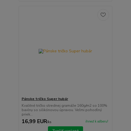
Pánske tričko Super hubár
Kvalitné tričko strednej gramáže 160g/m2 so 100%
bavlny so silikónovou úpravou. Veľmi pohodlný
priek...
16,99 EUR
ihneď k odberu!
/
ks
Zvoliť variant