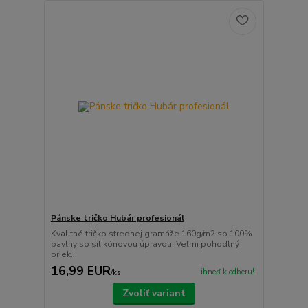
Pánske tričko Hubár profesionál
Kvalitné tričko strednej gramáže 160g/m2 so 100%
bavlny so silikónovou úpravou. Veľmi pohodlný
priek...
16,99 EUR
ihneď k odberu!
/
ks
Zvoliť variant