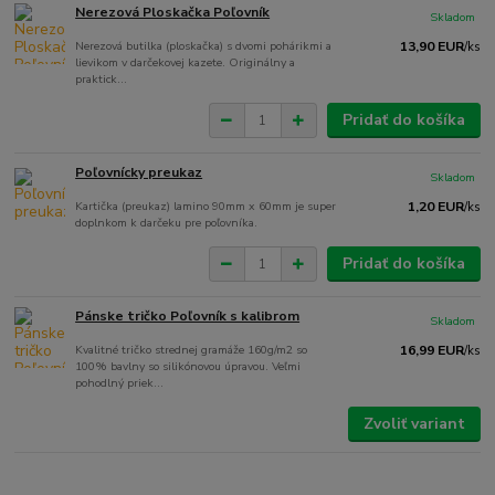
Nerezová Ploskačka Poľovník
Skladom
Nerezová butilka (ploskačka) s dvomi pohárikmi a
13,90 EUR
/
ks
lievikom v darčekovej kazete. Originálny a
praktick...
Pridať do košíka
Poľovnícky preukaz
Skladom
Kartička (preukaz) lamino 90mm x 60mm je super
1,20 EUR
/
ks
doplnkom k darčeku pre poľovníka.
Pridať do košíka
Pánske tričko Poľovník s kalibrom
Skladom
Kvalitné tričko strednej gramáže 160g/m2 so
16,99 EUR
/
ks
100% bavlny so silikónovou úpravou. Veľmi
pohodlný priek...
Zvoliť variant