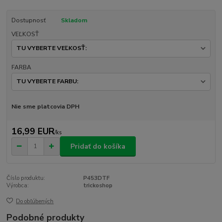
Dostupnosť
Skladom
VEĽKOSŤ
FARBA
Nie sme platcovia DPH
16,99 EUR
/
ks
Pridať do košíka
Číslo produktu:
P453DTF
Výrobca:
trickoshop
Do obľúbených
Podobné produkty