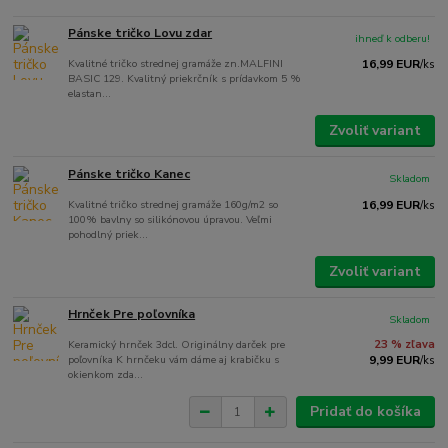
Pánske tričko Lovu zdar
ihneď k odberu!
Kvalitné tričko strednej gramáže zn.MALFINI
16,99 EUR
/
ks
BASIC 129. Kvalitný priekrčník s prídavkom 5 %
elastan...
Zvoliť variant
Pánske tričko Kanec
Skladom
Kvalitné tričko strednej gramáže 160g/m2 so
16,99 EUR
/
ks
100% bavlny so silikónovou úpravou. Veľmi
pohodlný priek...
Zvoliť variant
Hrnček Pre poľovníka
Skladom
Keramický hrnček 3dcl. Originálny darček pre
23 % zľava
poľovníka K hrnčeku vám dáme aj krabičku s
9,99 EUR
/
ks
okienkom zda...
Pridať do košíka