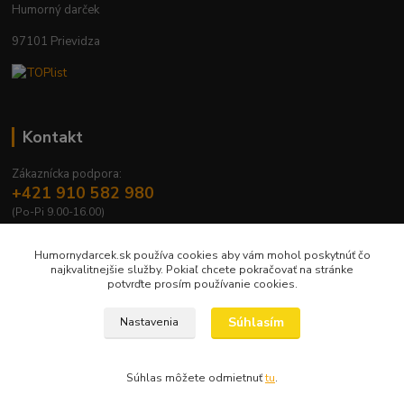
Humorný darček
97101 Prievidza
Kontakt
Zákaznícka podpora:
+421 910 582 980
(Po-Pi 9.00-16.00)
info@humornydarcek.sk
Humornydarcek.sk používa cookies aby vám mohol poskytnúť čo
najkvalitnejšie služby. Pokiaľ chcete pokračovať na stránke
potvrďte prosím používanie cookies.
Súhlasím
Nastavenia
Copyright © 2009 – 2026 e-shop humornydarcek.sk
Súhlas môžete odmietnuť
tu
.
Vytvorené na
Eshop-rychlo.sk