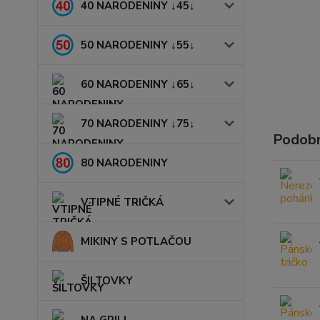
40 NARODENINY ↓45↓
50 NARODENINY ↓55↓
60 NARODENINY ↓65↓
70 NARODENINY ↓75↓
Podobn
80 NARODENINY
VTIPNÉ TRIČKÁ
MIKINY S POTLAČOU
ŠILTOVKY