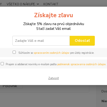
Y
VŠETKO O NÁKUPE
KONTAKT
Získajte zľavu
Neviet
Hľadať
+421
Získajte 5% zľavu na prvú objednávku
(Po-Pi
Stačí zadať Váš email
DARČEKY PRE POĽOVNÍKOV
Nerezová Ploskačka Poľovník
Odoslať
zová Ploskačka Poľovník
Súhlasím so
spracovaním osobných údajov
pre účely registrácie.
Ťapk
Prajem si odoberať novinky e-mailom podľa
podmienok spracovania osobných údajov
.
Nerezo
darčeko
Zatvoriť
Dos
Nie