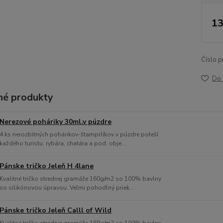
13
Číslo p
Do 
é produkty
Nerezové poháriky 30ml.v púzdre
4 ks nerozbitných pohárikov-štamprlíkov v púzdre poteší
každého turistu, rybára, chatára a pod. obje...
Pánske tričko Jeleň H 4lane
Kvalitné tričko strednej gramáže 160g/m2 so 100% bavlny
so silikónovou úpravou. Veľmi pohodlný priek...
Pánske tričko Jeleň Calll of Wild