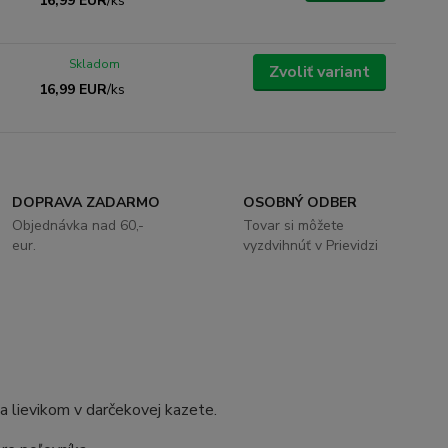
16,99 EUR
/
ks
Skladom
Zvoliť variant
16,99 EUR
/
ks
DOPRAVA ZADARMO
OSOBNÝ ODBER
Objednávka nad 60,-
Tovar si môžete
eur.
vyzdvihnúť v Prievidzi
a lievikom v darčekovej kazete.