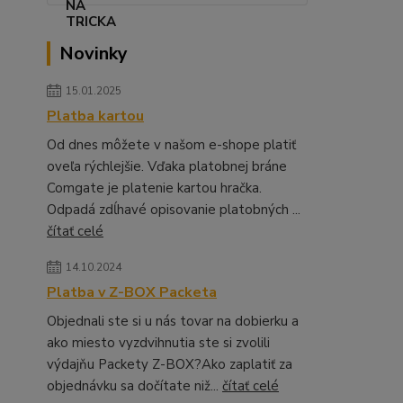
Novinky
15.01.2025
Platba kartou
Od dnes môžete v našom e-shope platiť
oveľa rýchlejšie. Vďaka platobnej bráne
Comgate je platenie kartou hračka.
Odpadá zdĺhavé opisovanie platobných ...
čítať celé
14.10.2024
Platba v Z-BOX Packeta
Objednali ste si u nás tovar na dobierku a
ako miesto vyzdvihnutia ste si zvolili
výdajňu Packety Z-BOX?Ako zaplatiť za
objednávku sa dočítate niž...
čítať celé