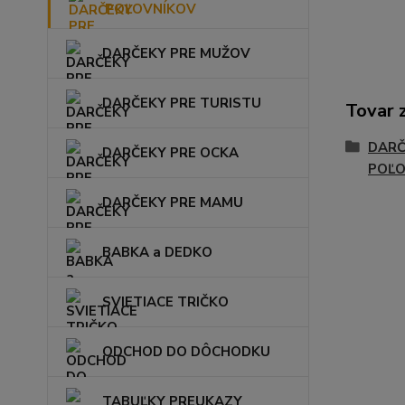
POĽOVNÍKOV
DARČEKY PRE MUŽOV
DARČEKY PRE TURISTU
Tovar 
DARČ
DARČEKY PRE OCKA
POĽO
DARČEKY PRE MAMU
BABKA a DEDKO
SVIETIACE TRIČKO
ODCHOD DO DÔCHODKU
TABUĽKY PREUKAZY