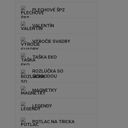
PLECHOVÉ ŠPZ
VALENTÍN
VÝROČIE SVADBY
TAŠKA EKO
ROZLÚČKA SO
SLOBODOU
MAGNETKY
LEGENDY
POTLAC NA TRICKA