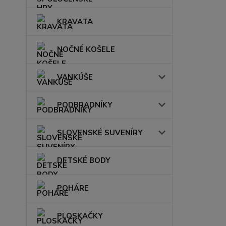
KRAVATA
NOČNÉ KOŠELE
VANKÚŠE
PODBRADNÍKY
SLOVENSKÉ SUVENÍRY
DETSKÉ BODY
POHÁRE
PLOSKAČKY