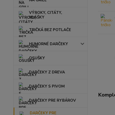
NA GRILL
VÝROKY, CITÁTY,
HLÁŠKY
TRIČKÁ BEZ POTLAČE
HUMORNÉ DARČEKY
OSUŠKY
DARČEKY Z DREVA
DARČEKY S PIVOM
Komple
DARČEKY PRE RYBÁROV
DARČEKY PRE