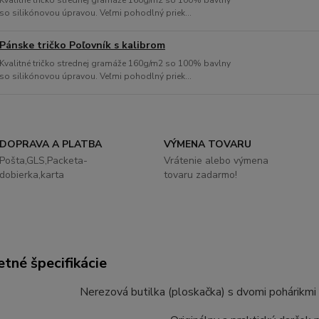
Kvalitné tričko strednej gramáže 160g/m2 so 100% bavlny
so silikónovou úpravou. Veľmi pohodlný priek...
Pánske tričko Poľovník s kalibrom
Kvalitné tričko strednej gramáže 160g/m2 so 100% bavlny
so silikónovou úpravou. Veľmi pohodlný priek...
DOPRAVA A PLATBA
VÝMENA TOVARU
Pošta,GLS,Packeta-
Vrátenie alebo výmena
dobierka,karta
tovaru zadarmo!
tné špecifikácie
Nerezová butilka (ploskačka) s dvomi pohárikmi 