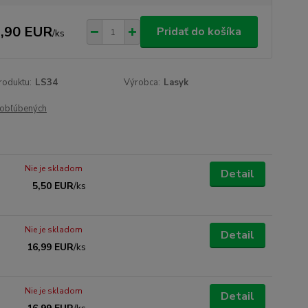
,90 EUR
Pridať do košíka
/
ks
roduktu:
LS34
Výrobca:
Lasyk
obľúbených
Nie je skladom
Detail
5,50 EUR
/
ks
Nie je skladom
Detail
16,99 EUR
/
ks
Nie je skladom
Detail