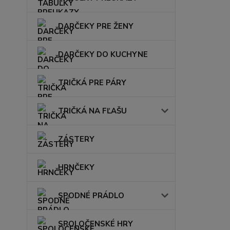
DARČEKY PRE ŽENY
DARČEKY DO KUCHYNE
TRIČKÁ PRE PÁRY
TRIČKÁ NA FĽAŠU
ZÁSTERY
HRNČEKY
SPODNÉ PRÁDLO
SPOLOČENSKÉ HRY