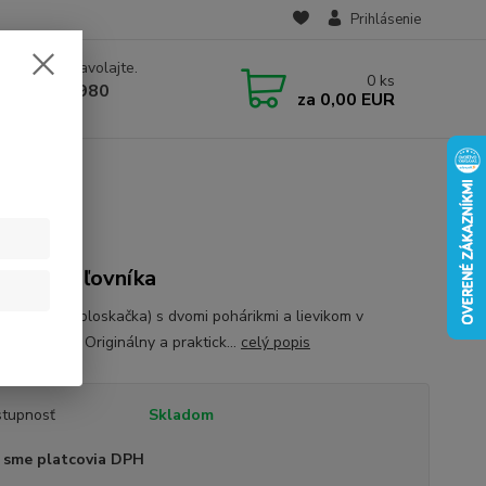
Prihlásenie
e si rady? Zavolajte.
0
ks
 910 582 980
za
0,00 EUR
 9.00-16.00)
a pre poľovníka
vá butilka (ploskačka) s dvomi pohárikmi a lievikom v
vej kazete. Originálny a praktick...
celý popis
tupnosť
Skladom
 sme platcovia DPH