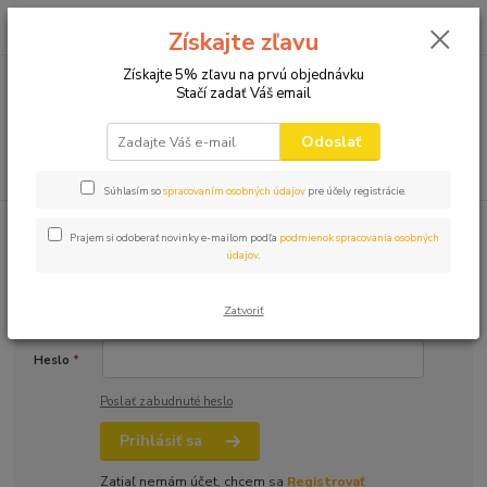
0
ks
+421 910 582 980
za
0,00 EUR
Získajte zľavu
(Po-Pi 9.00-16.00)
Získajte 5% zľavu na prvú objednávku
Stačí zadať Váš email
Menu
Odoslať
Hľadať
Súhlasím so
spracovaním osobných údajov
pre účely registrácie.
Prihlásenie
Prajem si odoberať novinky e-mailom podľa
podmienok spracovania osobných
údajov
.
Email
*
Zatvoriť
Heslo
*
Poslať zabudnuté heslo
Prihlásiť sa
Zatiaľ nemám účet, chcem sa
Registrovať