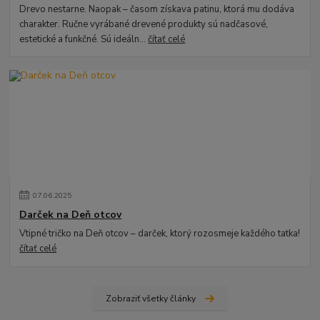
Drevo nestarne. Naopak – časom získava patinu, ktorá mu dodáva
charakter. Ručne vyrábané drevené produkty sú nadčasové,
estetické a funkčné. Sú ideáln...
čítať celé
07
.
06
.
2025
Darček na Deň otcov
Vtipné tričko na Deň otcov – darček, ktorý rozosmeje každého tatka!
čítať celé
Zobraziť všetky články