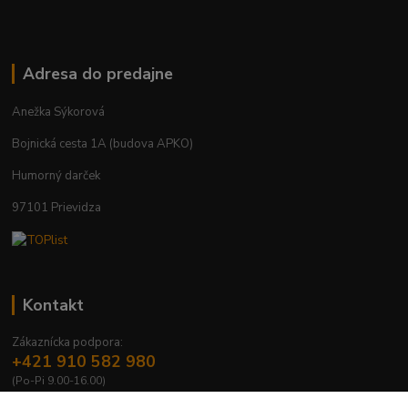
Adresa do predajne
Anežka Sýkorová
Bojnická cesta 1A (budova APKO)
Humorný darček
97101 Prievidza
Kontakt
Zákaznícka podpora:
+421 910 582 980
(Po-Pi 9.00-16.00)