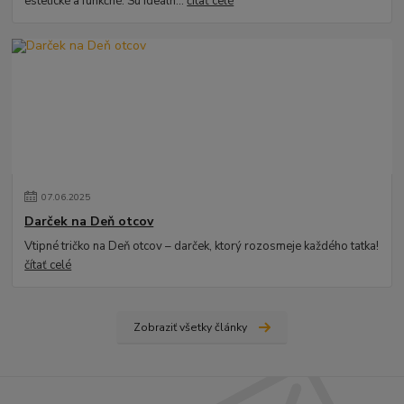
estetické a funkčné. Sú ideáln...
čítať celé
07
.
06
.
2025
Darček na Deň otcov
Vtipné tričko na Deň otcov – darček, ktorý rozosmeje každého tatka!
čítať celé
Zobraziť všetky články