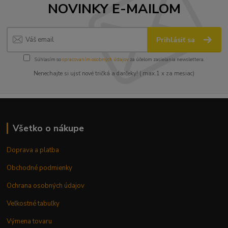
NOVINKY E-MAILOM
Prihlásiť sa
Súhlasím so
spracovaním osobných údajov
za účelom zasielania newslettera.
Nenechajte si ujsť nové tričká a darčeky! ( max.1 x za mesiac)
Všetko o nákupe
Doprava a platba
Obchodné podmienky
Ochrana osobných údajov
Veľkostné tabuľky
Výmena tovaru