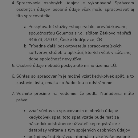
Spracovanie osobných údajov je vykonávané Správcom
osobných údajov, osobné údaje však môžu spracovávať aj
títo spracovatelia:
Poskytovateľ služby Eshop-rychlo, prevádzkovanej
spoločnosťou Golemos s.r.o., sídlom Zátkovo nábřeží
448/73, 370 01, České Budějovice, ČR
Prípadne ďalší poskytovatelia spracovateľských
softvérov, služieb a aplikácií, ktorých však v súčasnej
dobe spoločnosť nevyužíva.
Osobné údaje nebudú poskytnuté mimo územia EÚ.
Súhlas so spracovaním je možné vziať kedykoľvek späť, a to
zaslaním listu, emailu so žiadosťou o odstránenie.
Vezmite prosíme na vedomie, že podľa Nariadenia máte
právo:
vziať súhlas so spracovaním osobných údajov
kedykoľvek späť, toto späť vzatie bude mať za
následok odstránenie užívateľskej registrácie z
databázy vrátane s tým spojených osobných údajov
požadovať od Správcu informáciu, aké Vaše osobné