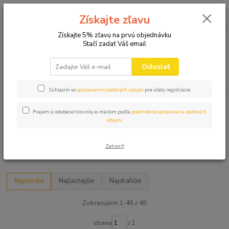
0
ks
+421 910 582 980
za
0,00 EUR
Získajte zľavu
(Po-Pi 9.00-16.00)
Získajte 5% zľavu na prvú objednávku
Stačí zadať Váš email
Menu
Odoslať
Hľadať
Súhlasím so
spracovaním osobných údajov
pre účely registrácie.
Úvod
40 NARODENINY ↓45↓
Prajem si odoberať novinky e-mailom podľa
podmienok spracovania osobných
údajov
.
40 NARODENINY ↓45↓
Zatvoriť
45 NARODENINY
Najnovšie
Najlacnejšie
Najdrahšie
Zobrazujem 1-48 z 48
strana
z 1