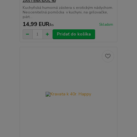
ZÁSTERA IDOL 40
Kuchyňská humorná zástera s erotickým nádychom.
Neoceniteľná pomôcka v kuchyni, na grilovačke,
párt...
14,99 EUR
Skladom
/
ks
Pridať do košíka