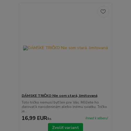
DÁMSKE TRIČKO Nie som stará, limitovaná
Toto tričko nemusí byť len pre Vás. Môžete ho
darovať k narodeninám alebo inému sviatku. Tričko
je...
16,99 EUR
ihneď k odberu!
/
ks
Zvoliť variant