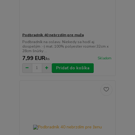
Podbradník 40 nebrzdím pre muža
Podbradník na oslavu. Niekedy sa hodí aj
dospelým :-) mat.:100% polyester rozmer:32cm x
28cm šnúrky ...
7,99 EUR
Skladom
/
ks
Pridať do košíka