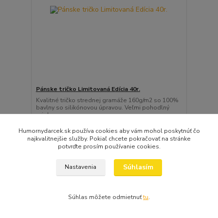
Pánske tričko Limitovaná Edícia 40r.
Kvalitné tričko strednej gramáže 160g/m2 so 100%
bavlny so silikónovou úpravou. Veľmi pohodlný
priek...
16,99 EUR
ihneď k odberu!
/
ks
Humornydarcek.sk používa cookies aby vám mohol poskytnúť čo
najkvalitnejšie služby. Pokiaľ chcete pokračovať na stránke
Zvoliť variant
potvrďte prosím používanie cookies.
Súhlasím
Nastavenia
Súhlas môžete odmietnuť
tu
.