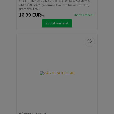
CHCETE INÝ VEK? NAPÍŠTE TO DO POZNÁMKY A
UROBÍME VÁM. (zdarma) Kvalitné tričko strednej
gramáže 160...
16,99 EUR
ihneď k odberu!
/
ks
Zvoliť variant