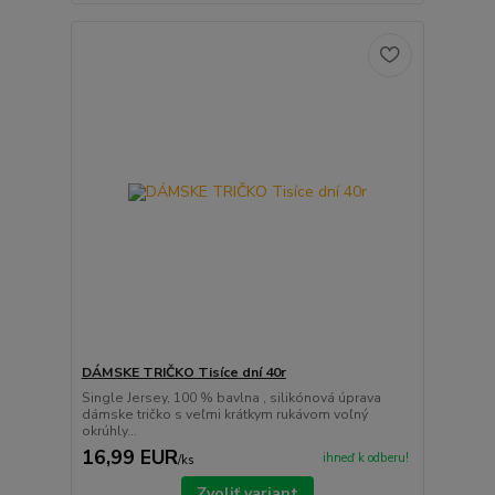
DÁMSKE TRIČKO Tisíce dní 40r
Single Jersey, 100 % bavlna , silikónová úprava
dámske tričko s veľmi krátkym rukávom voľný
okrúhly...
16,99 EUR
ihneď k odberu!
/
ks
Zvoliť variant