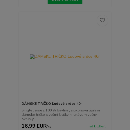
DÁMSKE TRIČKO Ľudové srdce 40r
Single Jersey, 100 % bavlna , silikónová úprava
dámske tričko s veľmi krátkym rukávom voľný
okrúhly...
16,99 EUR
ihneď k odberu!
/
ks