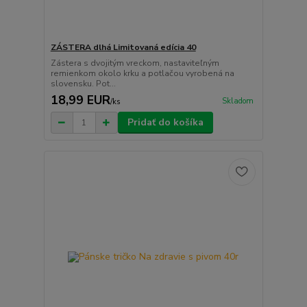
ZÁSTERA dlhá Limitovaná edícia 40
Zástera s dvojitým vreckom, nastaviteľným
remienkom okolo krku a potlačou vyrobená na
slovensku. Pot...
18,99 EUR
Skladom
/
ks
Pridať do košíka