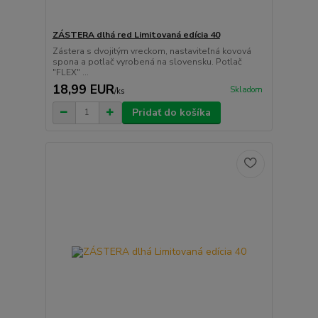
ZÁSTERA dlhá red Limitovaná edícia 40
Zástera s dvojitým vreckom, nastaviteľná kovová
spona a potlač vyrobená na slovensku. Potlač
"FLEX" ...
18,99 EUR
Skladom
/
ks
Pridať do košíka