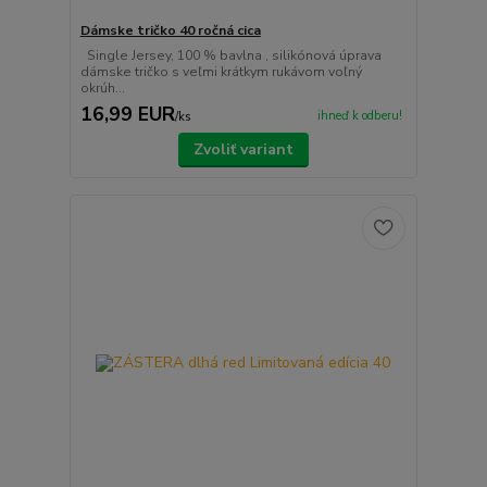
Dámske tričko 40 ročná cica
Single Jersey, 100 % bavlna , silikónová úprava
dámske tričko s veľmi krátkym rukávom voľný
okrúh...
16,99 EUR
ihneď k odberu!
/
ks
Zvoliť variant