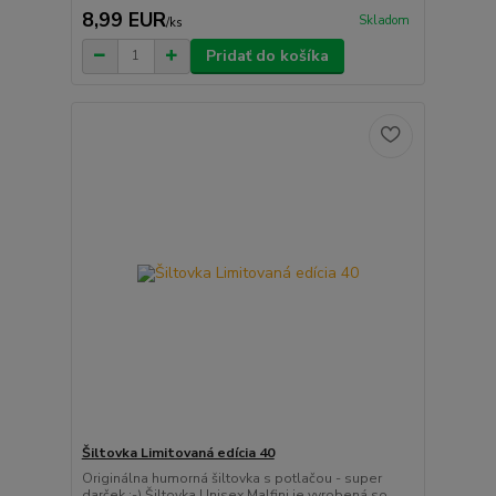
8,99 EUR
Skladom
/
ks
Pridať do košíka
Šiltovka Limitovaná edícia 40
Originálna humorná šiltovka s potlačou - super
darček :-) Šiltovka Unisex Malfini je vyrobená so