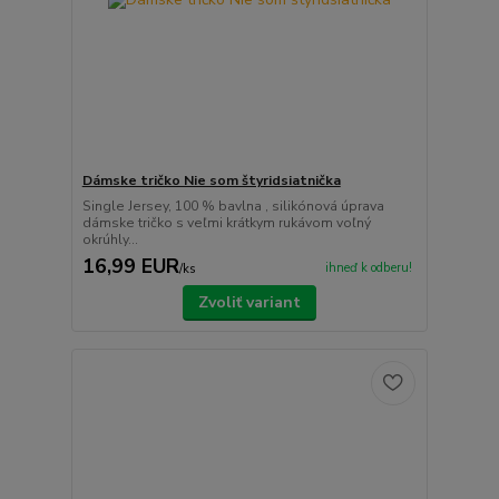
Dámske tričko Nie som štyridsiatnička
Single Jersey, 100 % bavlna , silikónová úprava
dámske tričko s veľmi krátkym rukávom voľný
okrúhly...
16,99 EUR
ihneď k odberu!
/
ks
Zvoliť variant