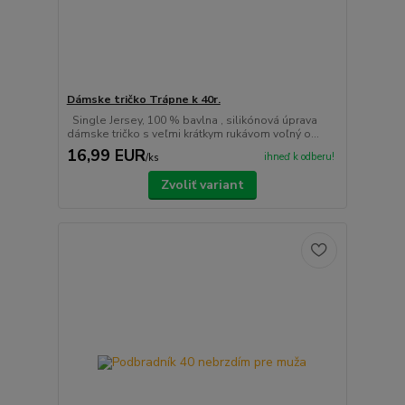
Dámske tričko Trápne k 40r.
Single Jersey, 100 % bavlna , silikónová úprava
dámske tričko s veľmi krátkym rukávom voľný o...
16,99 EUR
ihneď k odberu!
/
ks
Zvoliť variant