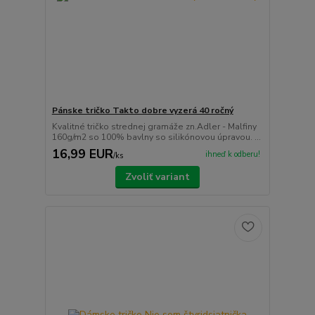
Pánske tričko Takto dobre vyzerá 40 ročný
Kvalitné tričko strednej gramáže zn.Adler - Malfiny
160g/m2 so 100% bavlny so silikónovou úpravou. ...
16,99 EUR
ihneď k odberu!
/
ks
Zvoliť variant