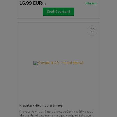
16,99 EUR
Skladom
/
ks
Zvoliť variant
Kravata k 40r. modrá tmavá
Kravata je vhodná na oslavy, večierky, párty a pod.
Má praktické zapínanie na zips - odpadá zložité ...