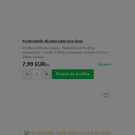
Podbradník 40 nebrzdím pre ženu
Podbradník na oslavu. Niekedy sa hodí aj
dospelým :-) mat.:100% polyester rozmer:32cm x
28cm šnúrky ...
7,99 EUR
Skladom
/
ks
Pridať do košíka