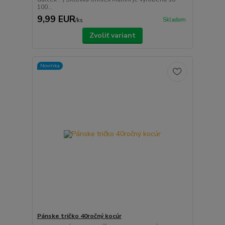
100...
9,99 EUR
Skladom
/
ks
Zvoliť variant
Novinka
Pánske tričko 40ročný kocúr