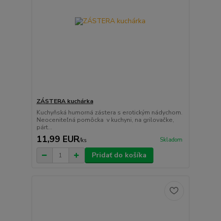
ZÁSTERA kuchárka
Kuchyňská humorná zástera s erotickým nádychom.
Neoceniteľná pomôcka v kuchyni, na grilovačke,
párt...
11,99 EUR
Skladom
/
ks
Pridať do košíka