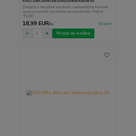
ZÁSTERA dlhá red Limitovaná edícia 60
Zástera s dvojitým vreckom, nastaviteľná kovová
spona a potlač vyrobená na slovensku. Potlač
"FLEX"...
18,99 EUR
Skladom
/
ks
Pridať do košíka