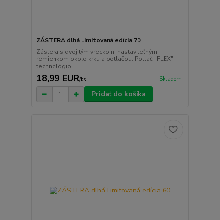
ZÁSTERA dlhá Limitovaná edícia 70
Zástera s dvojitým vreckom, nastaviteľným
remienkom okolo krku a potlačou. Potlač "FLEX"
technológio...
18,99 EUR
Skladom
/
ks
Pridať do košíka