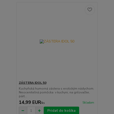
ZÁSTERA IDOL 50
Kuchyňská humorná zástera s erotickým nádychom.
Neoceniteľná pomôcka v kuchyni, na grilovačke,
párt...
14,99 EUR
Skladom
/
ks
Pridať do košíka