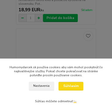
remienkom okolo krku a potlačou vyrobená na
slovensku. Pot...
18,99 EUR
Skladom
/
ks
Pridať do košíka
Humornydarcek.sk používa cookies aby vám mohol poskytnúť čo
najkvalitnejšie služby. Pokiaľ chcete pokračovať na stránke
potvrďte prosím používanie cookies.
Súhlasím
Nastavenia
Súhlas môžete odmietnuť
tu
.
ZÁSTERA dlhá GULÁŠ MAJSTER