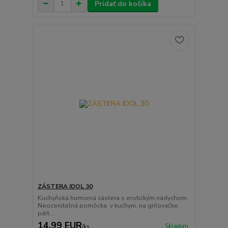
Pridať do košíka
ZÁSTERA IDOL 30
Kuchyňská humorná zástera s erotickým nádychom.
Neoceniteľná pomôcka v kuchyni, na grilovačke,
párt...
14,99 EUR
Skladom
/
ks