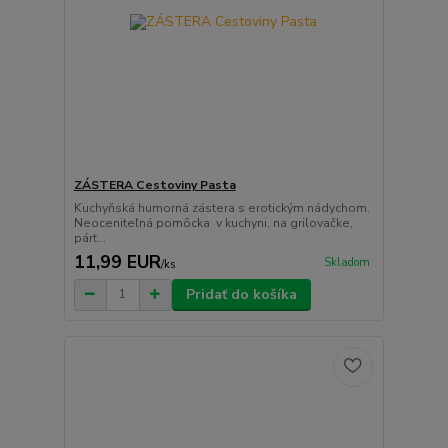
ZÁSTERA Cestoviny Pasta
Kuchyňská humorná zástera s erotickým nádychom.
Neoceniteľná pomôcka v kuchyni, na grilovačke,
párt...
11,99 EUR
Skladom
/
ks
Pridať do košíka