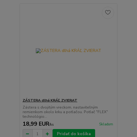
ZÁSTERA dlhá KRÁĽ ZVIERAT
Zástera s dvojitým vreckom, nastaviteľným
remienkom okolo krku a potlačou. Potlač "FLEX"
technológio...
18,99 EUR
Skladom
/
ks
Pridať do košíka