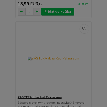
18,99 EUR
Skladom
/
ks
Pridať do košíka
ZÁSTERA dlhá Red Pekná som
Zástera s dvojitým vreckom, nastaviteľná kovová
spona a potlač vyrobená na slovensku. Potlač