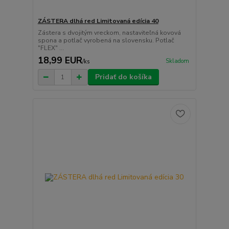
ZÁSTERA dlhá red Limitovaná edícia 40
Zástera s dvojitým vreckom, nastaviteľná kovová
spona a potlač vyrobená na slovensku. Potlač
"FLEX" ...
18,99 EUR
Skladom
/
ks
Pridať do košíka