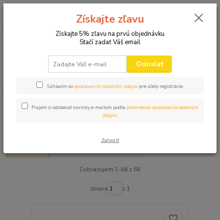
0
ks
+421 910 582 980
za
0,00 EUR
Získajte zľavu
(Po-Pi 9.00-16.00)
Získajte 5% zľavu na prvú objednávku
Stačí zadať Váš email
Menu
Odoslať
Hľadať
Súhlasím so
spracovaním osobných údajov
pre účely registrácie.
Úvod
ZÁSTERY
Prajem si odoberať novinky e-mailom podľa
podmienok spracovania osobných
údajov
.
ZÁSTERY
Zatvoriť
Najnovšie
Najlacnejšie
Najdrahšie
Zobrazujem 1-66 z 66
strana
z 1