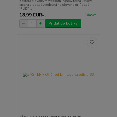
Zástera s dvojitým vreckom, nastaviteľná kovová
spona a potlač vyrobená na slovensku. Potlač
"FLEX"...
18,99 EUR
Skladom
/
ks
Pridať do košíka