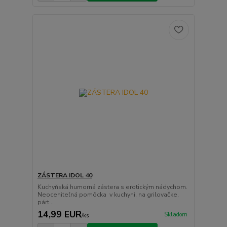
ZÁSTERA IDOL 40
Kuchyňská humorná zástera s erotickým nádychom.
Neoceniteľná pomôcka v kuchyni, na grilovačke,
párt...
14,99 EUR
Skladom
/
ks