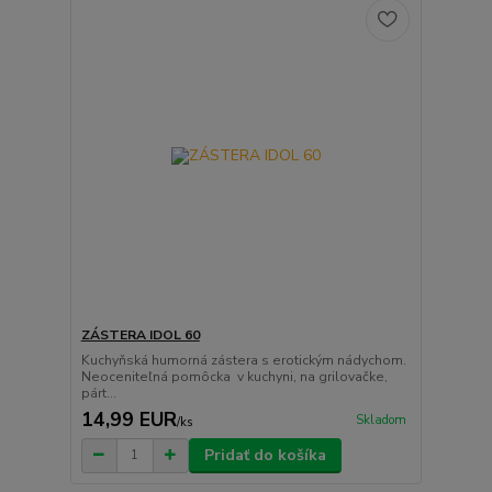
ZÁSTERA IDOL 60
Kuchyňská humorná zástera s erotickým nádychom.
Neoceniteľná pomôcka v kuchyni, na grilovačke,
párt...
14,99 EUR
Skladom
/
ks
Pridať do košíka