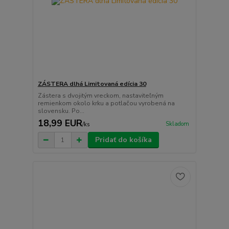
ZÁSTERA dlhá Limitovaná edícia 30
Zástera s dvojitým vreckom, nastaviteľným
remienkom okolo krku a potlačou vyrobená na
slovensku. Po...
18,99 EUR
Skladom
/
ks
Pridať do košíka