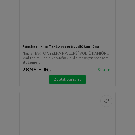
Pánska mikina Takto vyzerá vodič kamiónu
Nápis: TAKTO VYZERÁ NAJLEPŠÍ VODIČ KAMIÓNU
kvalitná mikina s kapucňou a klokanovým vreckom
zloženie...
28,99 EUR
Skladom
/
ks
Zvoliť variant