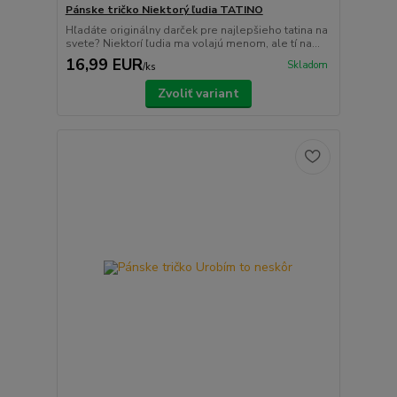
Pánske tričko Niektorý ľudia TATINO
Hľadáte originálny darček pre najlepšieho tatina na
svete? Niektorí ľudia ma volajú menom, ale tí na...
16,99 EUR
Skladom
/
ks
Zvoliť variant