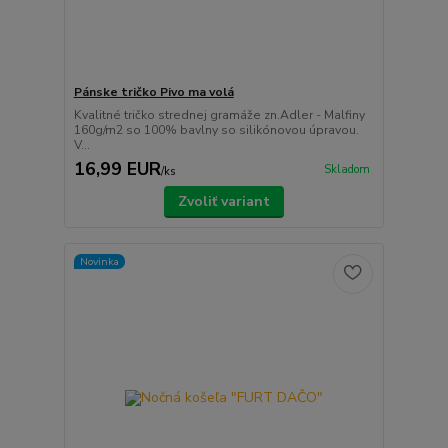
Pánske tričko Pivo ma volá
Kvalitné tričko strednej gramáže zn.Adler - Malfiny
160g/m2 so 100% bavlny so silikónovou úpravou.
V...
16,99 EUR
Skladom
/
ks
Zvoliť variant
Novinka