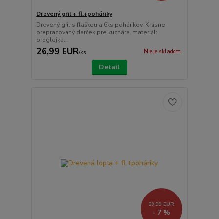
Drevený gril + fl.+poháriky
Drevený gril s fľaškou a 6ks pohárikov. Krásne
prepracovaný darček pre kuchára. materiál:
preglejka...
26,99 EUR
Nie je skladom
/
ks
Detail
29,99 EUR
- 7 %