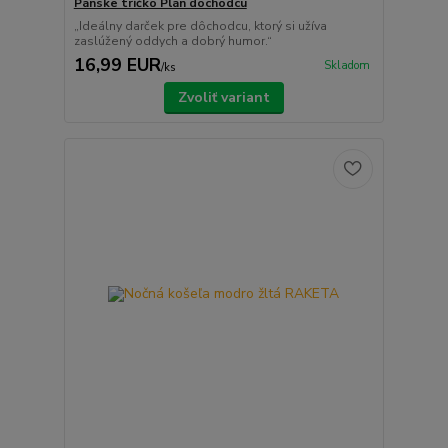
Pánske tričko Plán dôchodcu
„Ideálny darček pre dôchodcu, ktorý si užíva
zaslúžený oddych a dobrý humor.“
16,99 EUR
Skladom
/
ks
Zvoliť variant