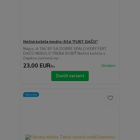
Nočná košeľa modro-žltá "FURT DAČO"
Nápis: A TAK BY SA DOBRE SPALO,KEBY FERT
DAČO NEBOLO TREBA ROBIŤ Nočná košela s
čiapkou (unisex) vyr...
23,00 EUR
Skladom
/
ks
Zvoliť variant
Novinka