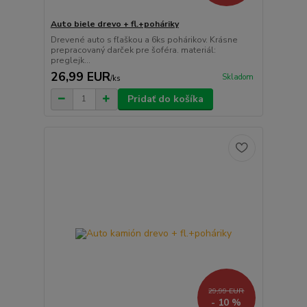
Auto biele drevo + fl.+poháriky
Drevené auto s fľaškou a 6ks pohárikov. Krásne
prepracovaný darček pre šoféra. materiál:
preglejk...
26,99 EUR
Skladom
/
ks
Pridať do košíka
29,99 EUR
- 10 %