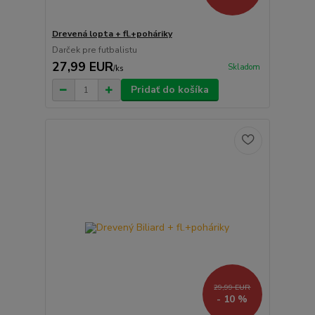
Drevená lopta + fl.+poháriky
Darček pre futbalistu
27,99 EUR
Skladom
/
ks
Pridať do košíka
29,99 EUR
- 10 %