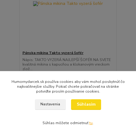
Pánska mikina Takto vyzerá šofér
Nápis: TAKTO VYZERÁ NAJLEPŠÍ ŠOFÉR NA SVETE
kvalitná mikina s kapucňou a klokanovým vreckom
zlož...
28,99 EUR
Skladom
/
ks
Humornydarcek.sk používa cookies aby vám mohol poskytnúť čo
Zvoliť variant
najkvalitnejšie služby. Pokiaľ chcete pokračovať na stránke
potvrďte prosím používanie cookies.
Súhlasím
Nastavenia
Súhlas môžete odmietnuť
tu
.