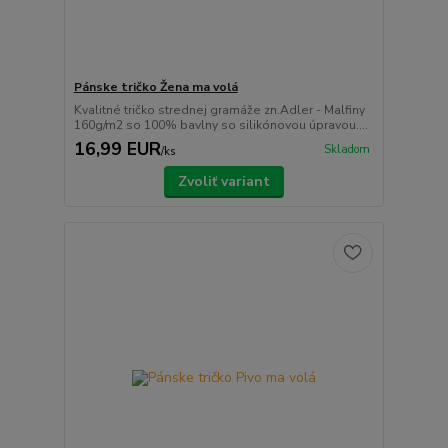
Pánske tričko Žena ma volá
Kvalitné tričko strednej gramáže zn.Adler - Malfiny
160g/m2 so 100% bavlny so silikónovou úpravou....
16,99 EUR
Skladom
/
ks
Zvoliť variant