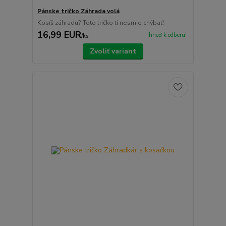
Pánske tričko Záhrada volá
Kosíš záhradu? Toto tričko ti nesmie chýbať!
16,99 EUR
ihneď k odberu!
/
ks
Zvoliť variant