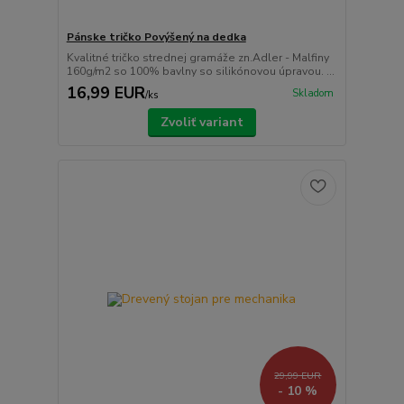
Pánske tričko Povýšený na dedka
Kvalitné tričko strednej gramáže zn.Adler - Malfiny
160g/m2 so 100% bavlny so silikónovou úpravou. ...
16,99 EUR
Skladom
/
ks
Zvoliť variant
29,99 EUR
- 10 %