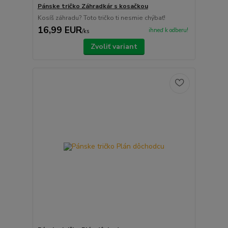
Pánske tričko Záhradkár s kosačkou
Kosíš záhradu? Toto tričko ti nesmie chýbať!
16,99 EUR
ihneď k odberu!
/
ks
Zvoliť variant