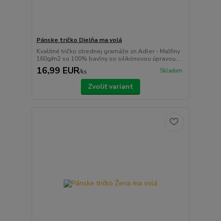
Pánske tričko Dielňa ma volá
Kvalitné tričko strednej gramáže zn.Adler - Malfiny
160g/m2 so 100% bavlny so silikónovou úpravou....
16,99 EUR
Skladom
/
ks
Zvoliť variant