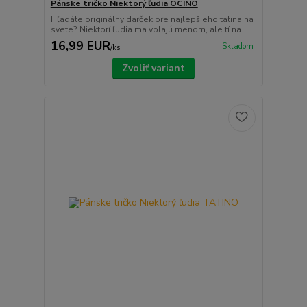
Pánske tričko Niektorý ľudia OCINO
Hľadáte originálny darček pre najlepšieho tatina na
svete? Niektorí ľudia ma volajú menom, ale tí na...
16,99 EUR
Skladom
/
ks
Zvoliť variant