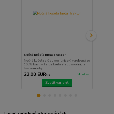
Nočná košeľa biela Traktor
Nočná košeľ
Nočná košela s čiapkou (unisex) vyrobená zo
Nočná košela
100% bavlny. Farba biela alebo modrá, lem
100% bavlny.
tmavomodrý.
22,00 EUR
22,00 E
Skladom
/
ks
Zvoliť variant
Tovar zaradený v kategóriách