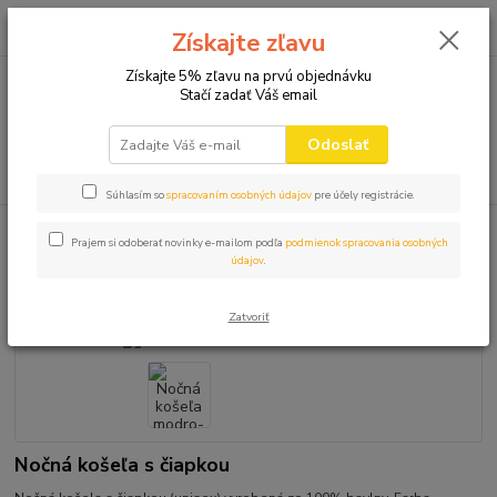
0
ks
+421 910 582 980
za
0,00 EUR
Získajte zľavu
(Po-Pi 9.00-16.00)
Získajte 5% zľavu na prvú objednávku
Stačí zadať Váš email
Menu
Odoslať
Hľadať
Súhlasím so
spracovaním osobných údajov
pre účely registrácie.
Úvod
NOČNÉ KOŠELE
Nočná košeľa modro-žltá Traktor
Prajem si odoberať novinky e-mailom podľa
podmienok spracovania osobných
údajov
.
Nočná košeľa modro-žltá Traktor
Zatvoriť
Nočná košeľa s čiapkou