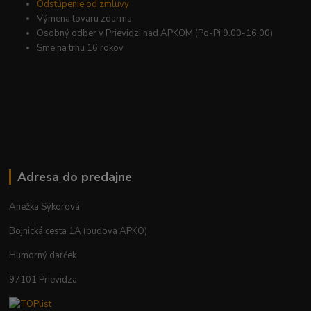
Odstúpenie od zmluvy
Výmena tovaru zdarma
Osobný odber v Prievidzi nad APKOM (Po-Pi 9.00-16.00)
Sme na trhu 16 rokov
Adresa do predajne
Anežka Sýkorová
Bojnická cesta 1A (budova APKO)
Humorný darček
97101 Prievidza