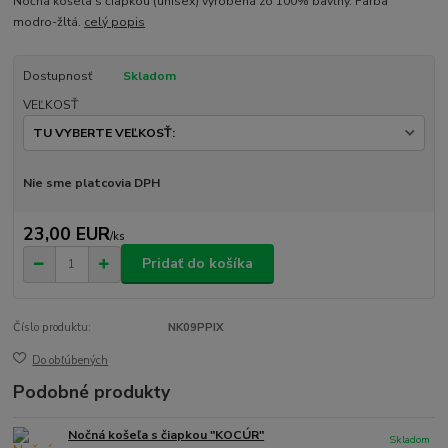
Nočná košela s čiapkou (unisex) vyrobená zo 100% bavlny. Farba
modro-žltá.
celý popis
Dostupnosť
Skladom
VEĽKOSŤ
Nie sme platcovia DPH
23,00 EUR
/
ks
Pridať do košíka
Číslo produktu:
NK09PPIX
Do obľúbených
Podobné produkty
Nočná košeľa s čiapkou "KOCÚR"
Skladom