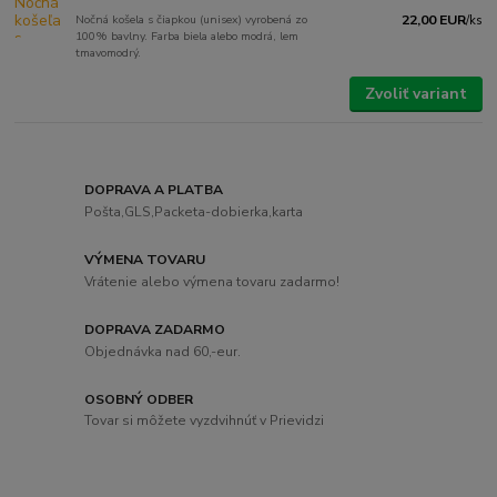
Nočná košela s čiapkou (unisex) vyrobená zo
22,00 EUR
/
ks
100% bavlny. Farba biela alebo modrá, lem
tmavomodrý.
Zvoliť variant
DOPRAVA A PLATBA
Pošta,GLS,Packeta-dobierka,karta
VÝMENA TOVARU
Vrátenie alebo výmena tovaru zadarmo!
DOPRAVA ZADARMO
Objednávka nad 60,-eur.
OSOBNÝ ODBER
Tovar si môžete vyzdvihnúť v Prievidzi