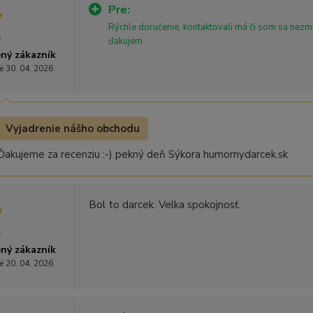
Pre:
Rýchle doručenie, kontaktovali má či som sa nezmy
ďakujem
ný zákazník
é 30. 04. 2026
Vyjadrenie nášho obchodu
Ďakujeme za recenziu :-) pekný deň Sýkora humornydarcek.sk
Bol to darcek. Velka spokojnosť.
ný zákazník
é 20. 04. 2026