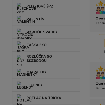
PLECHOVÉ ŠPZ
Overe
VALENTÍN
Pridan
VÝROČIE SVADBY
TAŠKA EKO
ROZLÚČKA SO
SLOBODOU
MAGNETKY
Overe
LEGENDY
Pridan
POTLAC NA TRICKA