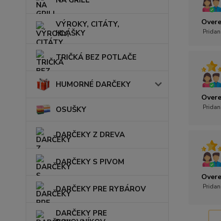
NA GRILL
Overe
VÝROKY, CITÁTY,
Pridan
HLÁŠKY
TRIČKÁ BEZ POTLAČE
HUMORNÉ DARČEKY
Overe
Pridan
OSUŠKY
DARČEKY Z DREVA
DARČEKY S PIVOM
Overe
Pridan
DARČEKY PRE RYBÁROV
DARČEKY PRE