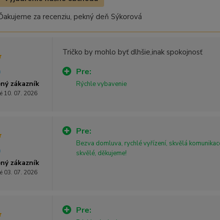
Ďakujeme za recenziu, pekný deň Sýkorová
Tričko by mohlo byť dlhšie,inak spokojnosť
Pre:
ný zákazník
Rýchle vybavenie
é 10. 07. 2026
Pre:
Bezva domluva, rychlé vyřízení, skvělá komunikace
skvělé, děkujeme!
ný zákazník
é 03. 07. 2026
Pre: