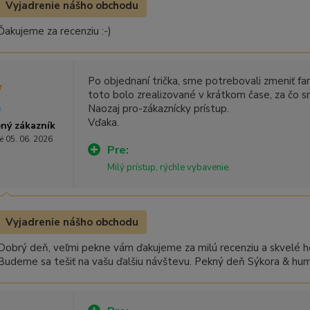
Vyjadrenie nášho obchodu
Ďakujeme za recenziu :-)
Po objednaní trička, sme potrebovali zmeniť far
toto bolo zrealizované v krátkom čase, za čo s
Naozaj pro-zákaznícky prístup.
Vďaka.
ný zákazník
é 05. 06. 2026
Pre:
Milý prístup, rýchle vybavenie.
Vyjadrenie nášho obchodu
Dobrý deň, veľmi pekne vám ďakujeme za milú recenziu a skvelé ho
Budeme sa tešiť na vašu ďalšiu návštevu. Pekný deň Sýkora & hu