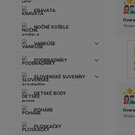
KRAVATA
Overe
Pridan
NOČNÉ KOŠELE
VANKÚŠE
PODBRADNÍKY
SLOVENSKÉ SUVENÍRY
DETSKÉ BODY
POHÁRE
Overe
Pridan
PLOSKAČKY