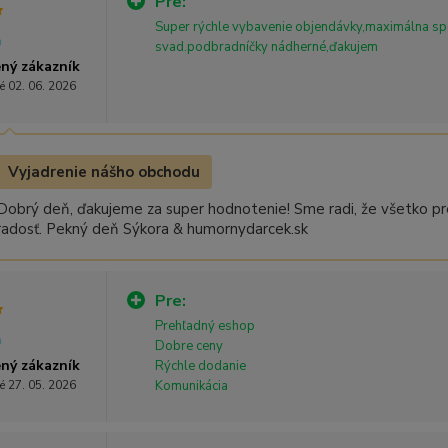
Pre:
Super rýchle vybavenie objendávky,maximálna sp
svad.podbradníčky nádherné,ďakujem
ný zákazník
é 02. 06. 2026
Vyjadrenie nášho obchodu
Dobrý deň, ďakujeme za super hodnotenie! Sme radi, že všetko pre
radosť. Pekný deň Sýkora & humornydarcek.sk
Pre:
Prehľadný eshop
Dobre ceny
ný zákazník
Rýchle dodanie
é 27. 05. 2026
Komunikácia