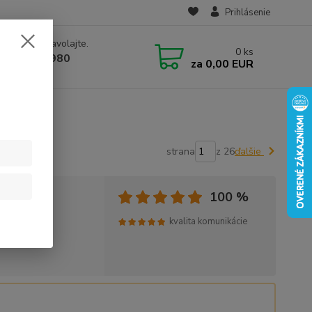
Prihlásenie
e si rady? Zavolajte.
0
ks
 910 582 980
za
0,00 EUR
 9.00-16.00)
strana
z 26
ďalšie
100 %
kvalita komunikácie