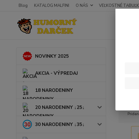
Blog
KATALOG MALFINI
O NÁS
VEĽKOSTNÉ TABUĽK
Úvod
NOVINKY 2025
AKCIA - VÝPREDAJ
18 NARODENINY
20 NARODENINY ↓25↓
Overe
Pridan
30 NARODENINY ↓35↓