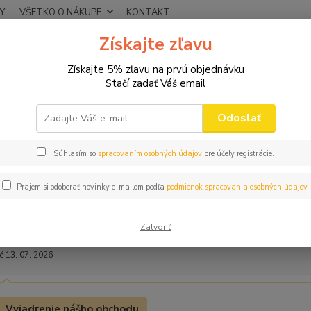
Y
VŠETKO O NÁKUPE
KONTAKT
Získajte zľavu
Neviet
Hľadať
+421
Získajte 5% zľavu na prvú objednávku
(Po-Pi
Stačí zadať Váš email
O NÁS
BEZPEČNÝ NÁKUP
Odoslať
Súhlasím so
spracovaním osobných údajov
pre účely registrácie.
Prajem si odoberať novinky e-mailom podľa
podmienok spracovania osobných údajov
.
Super rýchle vybavená objednávka
Spokojnosť
Zatvoriť
ný zákazník
é 13. 07. 2026
Vyjadrenie nášho obchodu