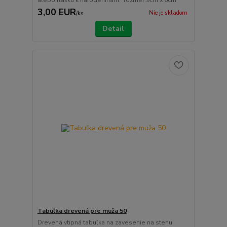
alebo fľašku k narodeninám. rozmer:9cm x 6cm
3,00 EUR
Nie je skladom
/
ks
Detail
Tabuľka drevená pre muža 50
Drevená vtipná tabuľka na zavesenie na stenu