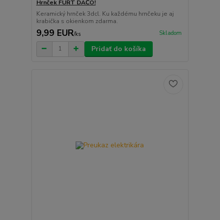
Hrnček FURT DAČO!
Keramický hrnček 3dcl. Ku každému hrnčeku je aj
krabička s okienkom zdarma.
9,99 EUR
Skladom
/
ks
Pridať do košíka