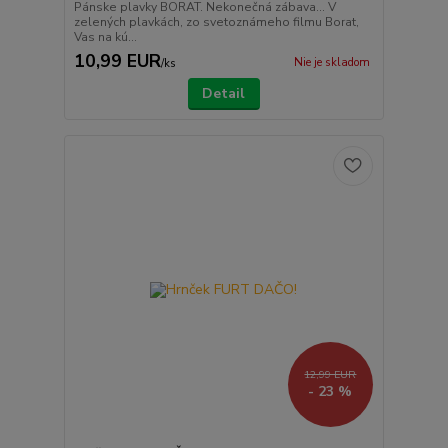
Pánske plavky BORAT. Nekonečná zábava... V
zelených plavkách, zo svetoznámeho filmu Borat,
Vas na kú...
10,99 EUR
Nie je skladom
/
ks
Detail
12,99 EUR
- 23 %