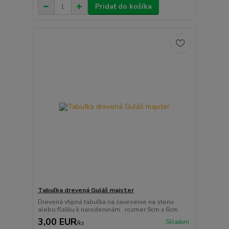
Pridať do košíka
Tabuľka drevená Guláš majster
Drevená vtipná tabuľka na zavesenie na stenu
alebo fľašku k narodeninám. rozmer:9cm x 6cm
3,00 EUR
Skladom
/
ks