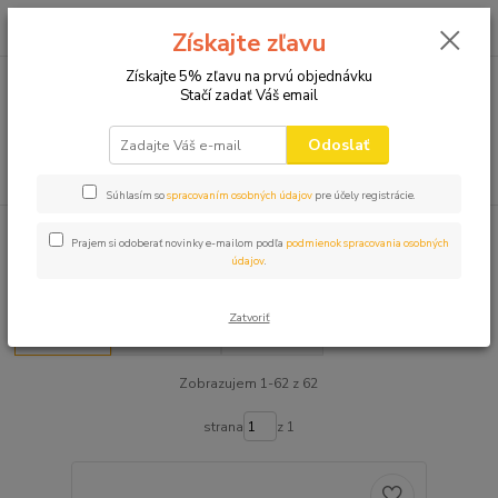
0
ks
+421 910 582 980
za
0,00 EUR
Získajte zľavu
(Po-Pi 9.00-16.00)
Získajte 5% zľavu na prvú objednávku
Stačí zadať Váš email
Menu
Odoslať
Hľadať
Súhlasím so
spracovaním osobných údajov
pre účely registrácie.
Úvod
HUMORNÉ DARČEKY
Humorné darčeky
Prajem si odoberať novinky e-mailom podľa
podmienok spracovania osobných
údajov
.
Humorné darčeky
Zatvoriť
Najnovšie
Najlacnejšie
Najdrahšie
Zobrazujem 1-62 z 62
strana
z 1