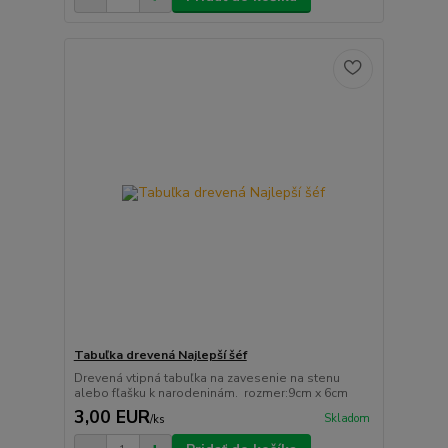
Tabuľka drevená Najlepší šéf
Drevená vtipná tabuľka na zavesenie na stenu
alebo fľašku k narodeninám. rozmer:9cm x 6cm
3,00 EUR
Skladom
/
ks