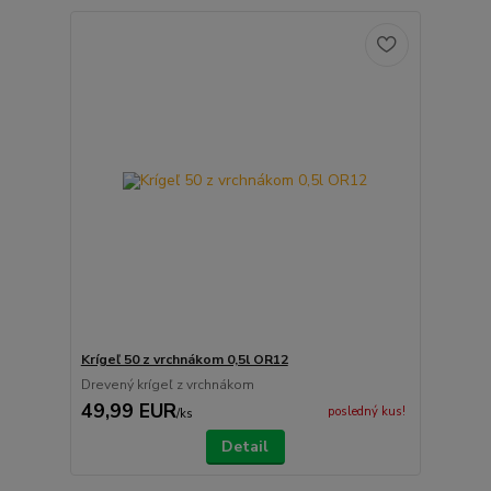
Krígeľ 50 z vrchnákom 0,5l OR12
Drevený krígeľ z vrchnákom
49,99 EUR
posledný kus!
/
ks
Detail