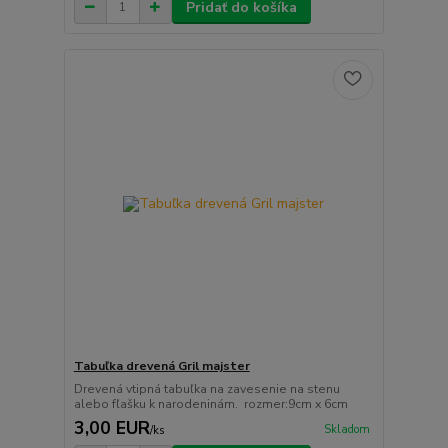
Pridať do košíka
Tabuľka drevená Gril majster
Drevená vtipná tabuľka na zavesenie na stenu
alebo fľašku k narodeninám. rozmer:9cm x 6cm
3,00 EUR
Skladom
/
ks