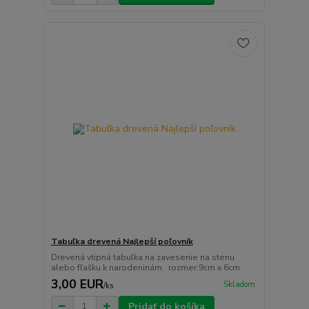
Tabuľka drevená Najlepší poľovník
Drevená vtipná tabuľka na zavesenie na stenu
alebo fľašku k narodeninám. rozmer:9cm x 6cm
3,00 EUR
Skladom
/
ks
Pridať do košíka