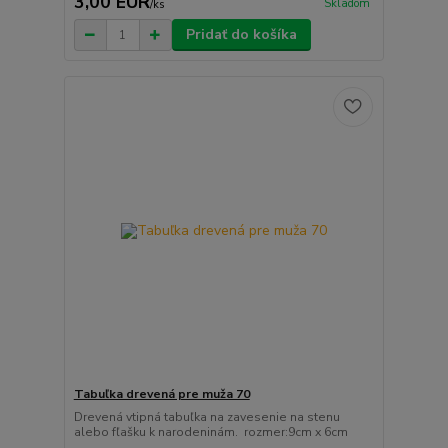
3,00 EUR
Skladom
/
ks
Pridať do košíka
Tabuľka drevená pre muža 70
Drevená vtipná tabuľka na zavesenie na stenu
alebo fľašku k narodeninám. rozmer:9cm x 6cm