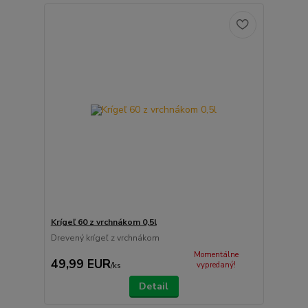
Krígeľ 60 z vrchnákom 0,5l
Drevený krígeľ z vrchnákom
Momentálne
49,99 EUR
vypredaný!
/
ks
Detail