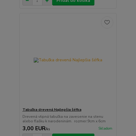
Pridať do košíka
Tabuľka drevená Najlepšia šéfka
Drevená vtipná tabuľka na zavesenie na stenu
alebo fľašku k narodeninám. rozmer:9cm x 6cm
3,00 EUR
Skladom
/
ks