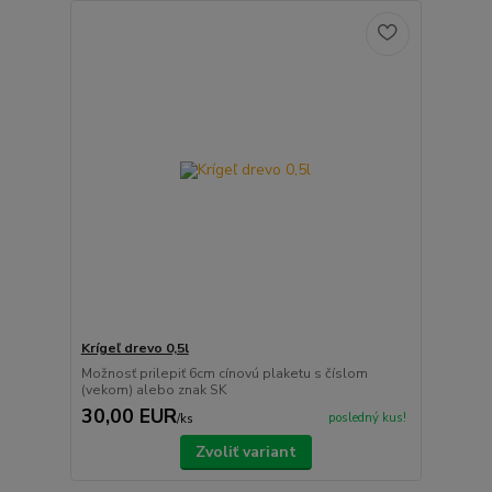
Krígeľ drevo 0,5l
Možnosť prilepiť 6cm cínovú plaketu s číslom
(vekom) alebo znak SK
30,00 EUR
posledný kus!
/
ks
Zvoliť variant