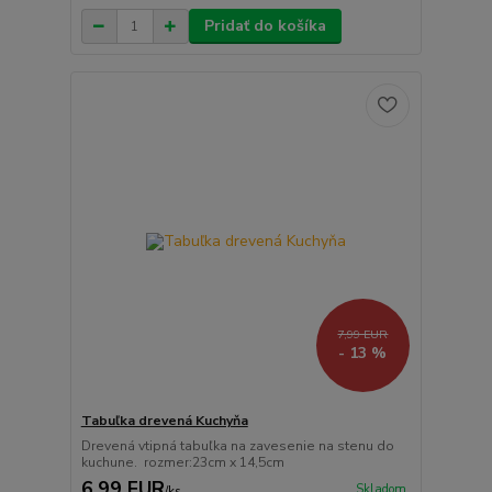
Pridať do košíka
7,99 EUR
- 13 %
Tabuľka drevená Kuchyňa
Drevená vtipná tabuľka na zavesenie na stenu do
kuchune. rozmer:23cm x 14,5cm
6,99 EUR
Skladom
/
ks