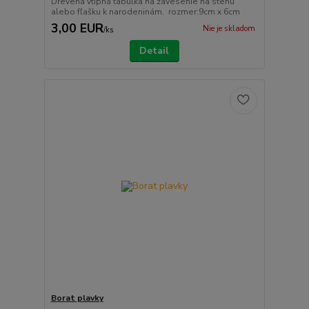
Drevená vtipná tabuľka na zavesenie na stenu
alebo fľašku k narodeninám. rozmer:9cm x 6cm
3,00 EUR
Nie je skladom
/
ks
Detail
Borat plavky