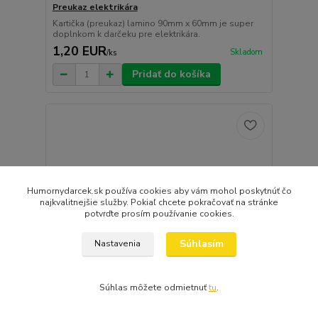
Preukaz elektrikára
Kartička (preukaz) lamino 90mm x 60mm je super
doplnkom k darčeku pre elektrikára.
1,20 EUR
Skladom
/
ks
Pridať do košíka
Humornydarcek.sk používa cookies aby vám mohol poskytnúť čo
najkvalitnejšie služby. Pokiaľ chcete pokračovať na stránke
potvrďte prosím používanie cookies.
Súhlasím
Nastavenia
Súhlas môžete odmietnuť
tu
.