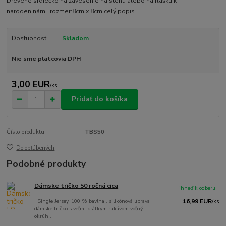
Drevené srdiečko na zavesenie na stenu alebo na fľašku k
narodeninám. rozmer:8cm x 8cm
celý popis
Dostupnosť
Skladom
Nie sme platcovia DPH
3,00 EUR
/
ks
Pridať do košíka
Číslo produktu:
TBS50
Do obľúbených
Podobné produkty
Dámske tričko 50 ročná cica
ihneď k odberu!
Single Jersey, 100 % bavlna , silikónová úprava
16,99 EUR
/
ks
dámske tričko s veľmi krátkym rukávom voľný
okrúh...