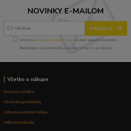
NOVINKY E-MAILOM
Prihlásiť sa
Súhlasím so
spracovaním osobných údajov
za účelom zasielania newslettera.
Nenechajte si ujsť nové tričká a darčeky! ( max.1 x za mesiac)
Všetko o nákupe
Doprava a platba
Obchodné podmienky
Ochrana osobných údajov
Veľkostné tabuľky