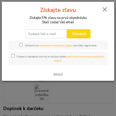
0
ks
+421 910 582 980
za
0,00 EUR
Získajte zľavu
(Po-Pi 9.00-16.00)
Získajte 5% zľavu na prvú objednávku
Stačí zadať Váš email
Menu
Odoslať
Hľadať
Súhlasím so
spracovaním osobných údajov
pre účely registrácie.
Úvod
TABUĽKY PREUKAZY
Drevené srdiečko 50
Prajem si odoberať novinky e-mailom podľa
podmienok spracovania osobných
údajov
.
Drevené srdiečko 50
Zatvoriť
Doplnok k darčeku