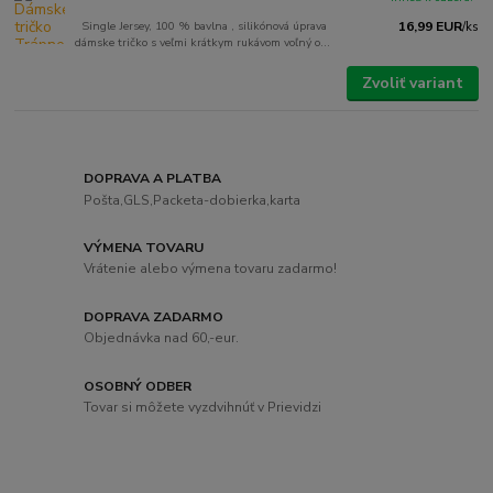
Single Jersey, 100 % bavlna , silikónová úprava
16,99 EUR
/
ks
dámske tričko s veľmi krátkym rukávom voľný o...
Zvoliť variant
DOPRAVA A PLATBA
Pošta,GLS,Packeta-dobierka,karta
VÝMENA TOVARU
Vrátenie alebo výmena tovaru zadarmo!
DOPRAVA ZADARMO
Objednávka nad 60,-eur.
OSOBNÝ ODBER
Tovar si môžete vyzdvihnúť v Prievidzi