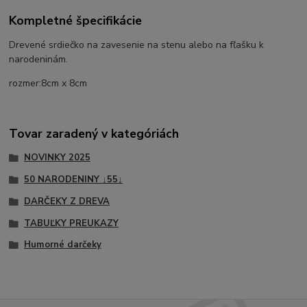
Kompletné špecifikácie
Drevené srdiečko na zavesenie na stenu alebo na fľašku k
narodeninám.
rozmer:8cm x 8cm
Tovar zaradený v kategóriách
NOVINKY 2025
50 NARODENINY ↓55↓
DARČEKY Z DREVA
TABUĽKY PREUKAZY
Humorné darčeky