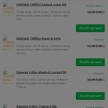
DÁMSKE TRIČKO Ľudové srdce 50r
ihneď k odberu!
Single Jersey, 100 % bavlna , silikónová úprava
16,99 EUR
/
ks
dámske tričko s veľmi krátkym rukávom voľný
okrú...
Zvoliť variant
DÁMSKE TRIČKO Made in 1976
Skladom
Single Jersey, 100 % bavlna , silikónová úprava
16,99 EUR
/
ks
dámske tričko s veľmi krátkym rukávom voľný
okrúhly...
Zvoliť variant
Dámske tričko Mladosť v prdeli 50
Skladom
Toto tričko nemusí byť len pre Vás. Môžete ho
16,99 EUR
/
ks
darovať k narodeninám alebo inému sviatku.
Tričko je...
Zvoliť variant
Dámske tričko Trápne k 50r.
ihneď k odberu!