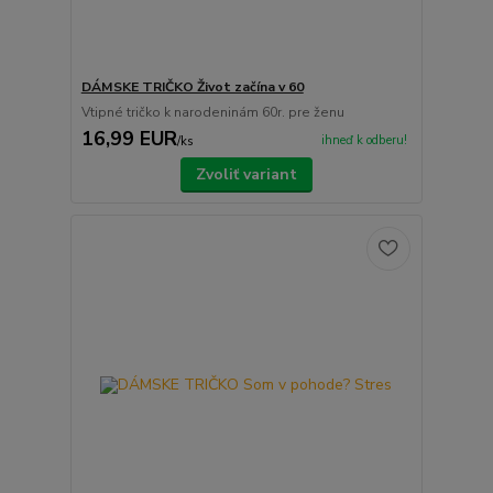
DÁMSKE TRIČKO Život začína v 60
Vtipné tričko k narodeninám 60r. pre ženu
16,99 EUR
ihneď k odberu!
/
ks
Zvoliť variant