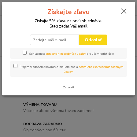
0
ks
+421 910 582 980
za
0,00 EUR
Získajte zľavu
(Po-Pi 9.00-16.00)
Získajte 5% zľavu na prvú objednávku
Stačí zadať Váš email
Menu
Odoslať
Hľadať
Súhlasím so
spracovaním osobných údajov
pre účely registrácie.
Prajem si odoberať novinky e-mailom podľa
podmienok spracovania osobných
údajov
.
DOPRAVA A PLATBA
Zatvoriť
Pošta,GLS,Packeta-dobierka,karta
VÝMENA TOVARU
Vrátenie alebo výmena tovaru zadarmo!
DOPRAVA ZADARMO
Objednávka nad 60,-eur.