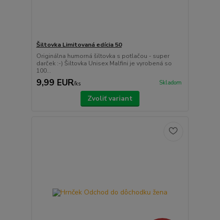
Šiltovka Limitovaná edícia 50
Originálna humorná šiltovka s potlačou - super
darček :-) Šiltovka Unisex Malfini je vyrobená so
100...
9,99 EUR
Skladom
/
ks
Zvoliť variant