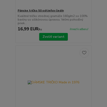
Pánske tričko 50 odtieňov šedín
Kvalitné tričko strednej gramáže 160g/m2 so 100%
bavlny so silikónovou úpravou. Veľmi pohodlný
priek...
16,99 EUR
ihneď k odberu!
/
ks
Zvoliť variant