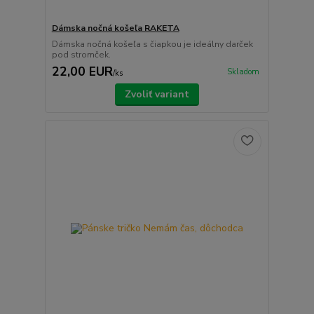
Dámska nočná košeľa RAKETA
Dámska nočná košeľa s čiapkou je ideálny darček
pod stromček.
22,00 EUR
Skladom
/
ks
Zvoliť variant