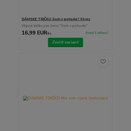
DÁMSKE TRIČKO Som v pohode? Stres
Vtipné tričko pre ženu "Som v pohode"
16,99 EUR
ihneď k odberu!
/
ks
Zvoliť variant