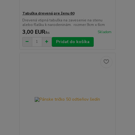
Tabuľka drevená pre ženu 60
Drevená vtipná tabuľka na zavesenie na stenu
alebo fľašku k narodeninám. rozmer:9cm x 6cm
3,00 EUR
Skladom
/
ks
Pridať do košíka