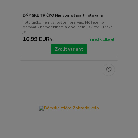
DÁMSKE TRIČKO Nie som stará, limitovaná
Toto tričko nemusí byť len pre Vás. Môžete ho
darovať k narodeninám alebo inému sviatku. Tričko
je...
16,99 EUR
ihneď k odberu!
/
ks
Zvoliť variant