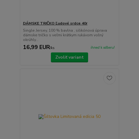
DÁMSKE TRIČKO Ľudové srdce 40r
Single Jersey, 100 % bavlna , silikónová úprava
dámske tričko s veľmi krátkym rukávom voľný
okrúhly...
16,99 EUR
ihneď k odberu!
/
ks
Zvoliť variant