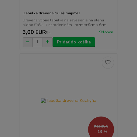
Tabuľka drevená Guláš majster
Drevená vtipná tabuľka na zavesenie na stenu
alebo fľašku k narodeninám. rozmer:9cm x 6cm
3,00 EUR
Skladom
/
ks
Pridať do košíka
7,99 EUR
- 13 %