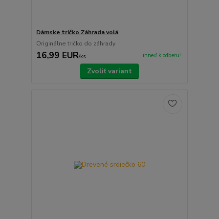
Dámske tričko Záhrada volá
Originálne tričko do záhrady
16,99 EUR
ihneď k odberu!
/
ks
Zvoliť variant