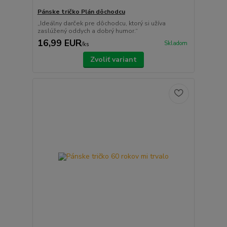
Pánske tričko Plán dôchodcu
„Ideálny darček pre dôchodcu, ktorý si užíva
zaslúžený oddych a dobrý humor.“
16,99 EUR
Skladom
/
ks
Zvoliť variant