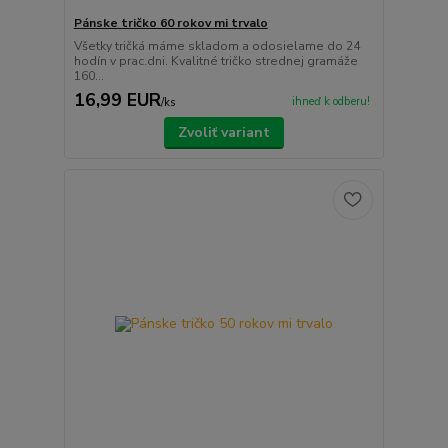
Pánske tričko 60 rokov mi trvalo
Všetky tričká máme skladom a odosielame do 24
hodín v prac.dni. Kvalitné tričko strednej gramáže
160...
16,99 EUR
ihneď k odberu!
/
ks
Zvoliť variant