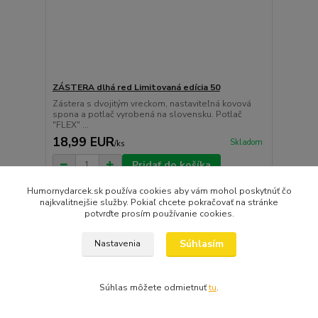
ZÁSTERA dlhá red Limitovaná edícia 50
Zástera s dvojitým vreckom, nastaviteľná kovová
spona a potlač vyrobená na slovensku. Potlač
"FLEX" ...
18,99 EUR
Skladom
/
ks
Pridať do košíka
Humornydarcek.sk používa cookies aby vám mohol poskytnúť čo
najkvalitnejšie služby. Pokiaľ chcete pokračovať na stránke
potvrďte prosím používanie cookies.
Súhlasím
Nastavenia
Súhlas môžete odmietnuť
tu
.