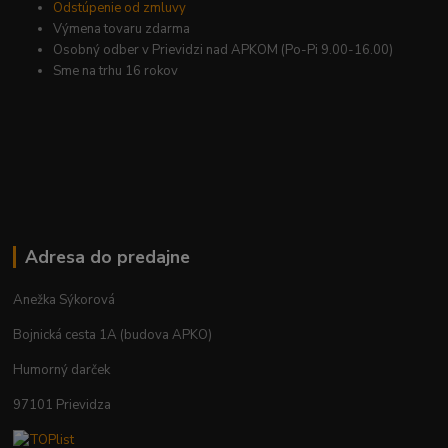
Odstúpenie od zmluvy
Výmena tovaru zdarma
Osobný odber v Prievidzi nad APKOM (Po-Pi 9.00-16.00)
Sme na trhu 16 rokov
Adresa do predajne
Anežka Sýkorová
Bojnická cesta 1A (budova APKO)
Humorný darček
97101 Prievidza