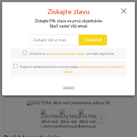
0
ks
+421 910 582 980
za
0,00 EUR
Získajte zľavu
(Po-Pi 9.00-16.00)
Získajte 5% zľavu na prvú objednávku
Stačí zadať Váš email
Menu
Odoslať
Hľadať
Súhlasím so
spracovaním osobných údajov
pre účely registrácie.
Úvod
ZÁSTERY
ZÁSTERA dlhá red Limitovaná edícia 50
Prajem si odoberať novinky e-mailom podľa
podmienok spracovania osobných
údajov
.
ZÁSTERA dlhá red Limitovaná
edícia 50
Zatvoriť