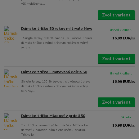
váš mobilný te...
Zvoliť variant
Dámske tričko 50 rokov mi trvalo New
ihneď k odberu!
Single Jersey, 100 % bavlna , silikónová úprava
16,99 EUR
/
ks
dámske tričko s veľmi krátkym rukávom voľný
okrúh...
Zvoliť variant
Dámske tričko Limitovaná edícia 50
ihneď k odberu!
Single Jersey, 100 % bavlna , silikónová úprava
16,99 EUR
/
ks
dámske tričko s veľmi krátkym rukávom voľný
okrúhly...
Zvoliť variant
Dámske tričko Mladosť v prdeli 50
Skladom
Toto tričko nemusí byť len pre Vás. Môžete ho
16,99 EUR
/
ks
darovať k narodeninám alebo inému sviatku.
Tričko je...