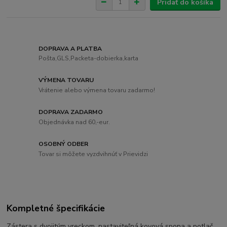
Pridať do košíka
DOPRAVA A PLATBA
Pošta,GLS,Packeta-dobierka,karta
VÝMENA TOVARU
Vrátenie alebo výmena tovaru zadarmo!
DOPRAVA ZADARMO
Objednávka nad 60,-eur.
OSOBNÝ ODBER
Tovar si môžete vyzdvihnúť v Prievidzi
Kompletné špecifikácie
Zástera s dvojitým vreckom, nastaviteľná kovová spona a potlač