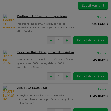
Zvoliť variant
Podbradník 50 nebrzdím pre ženu
Skladom
Podbradník na oslavu. Niekedy sa hodí aj
7,99 EUR
/
ks
dospelým :-) mat.:100% polyester rozmer:32cm x
28cm šnúrky ...
Pridať do košíka
Tričko na fľašu Ešte jednu päťdesiatku
Skladom
MALOOBCHOD KÚPIŤ TU: Tričko na fľašku je
4,99 EUR
/
ks
vyrobené zo 100% bavlny alebo zo 100%
polyesteru na Slovens...
Pridať do košíka
ZÁSTERA LUXUS 50
Skladom
Kuchyňská humorná zástera s erotickým
14,99 EUR
/
ks
nádychom. Neoceniteľná pomôcka v kuchyni, na
grilovačke, párt...