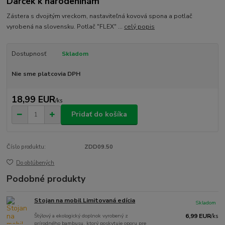
Darček k narodeninám
Zástera s dvojitým vreckom, nastaviteľná kovová spona a potlač
vyrobená na slovensku. Potlač "FLEX" ...
celý popis
Dostupnosť
Skladom
Nie sme platcovia DPH
18,99 EUR
/
ks
Pridať do košíka
Číslo produktu:
ZDD09.50
Do obľúbených
Podobné produkty
Stojan na mobil Limitovaná edícia
Skladom
Štýlový a ekologický doplnok vyrobený z
6,99 EUR
/
ks
prírodného bambusu, ktorý poskytuje oporu pre