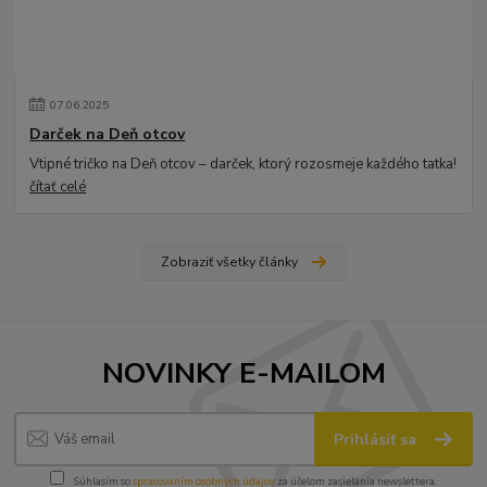
07
.
06
.
2025
Darček na Deň otcov
Vtipné tričko na Deň otcov – darček, ktorý rozosmeje každého tatka!
čítať celé
Zobraziť všetky články
NOVINKY E-MAILOM
Prihlásiť sa
Súhlasím so
spracovaním osobných údajov
za účelom zasielania newslettera.