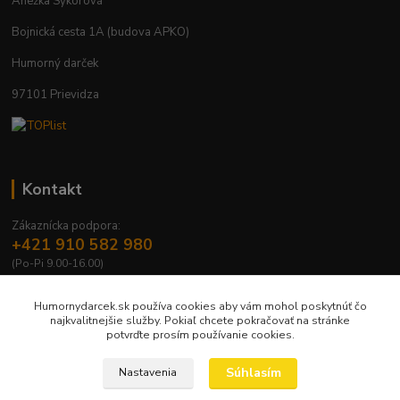
Anežka Sýkorová
Bojnická cesta 1A (budova APKO)
Humorný darček
97101 Prievidza
Kontakt
Zákaznícka podpora:
+421 910 582 980
(Po-Pi 9.00-16.00)
info@humornydarcek.sk
Humornydarcek.sk používa cookies aby vám mohol poskytnúť čo
najkvalitnejšie služby. Pokiaľ chcete pokračovať na stránke
potvrďte prosím používanie cookies.
Súhlasím
Nastavenia