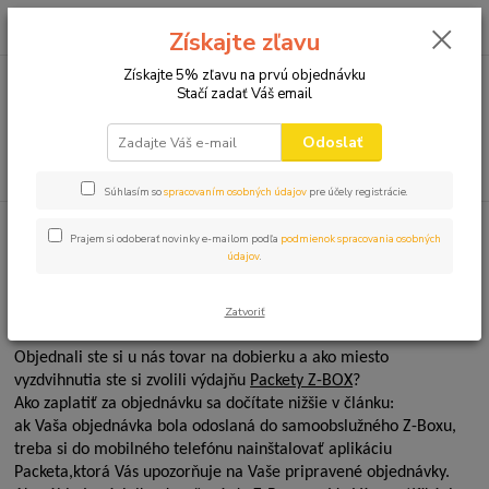
0
ks
+421 910 582 980
za
0,00 EUR
Získajte zľavu
(Po-Pi 9.00-16.00)
Získajte 5% zľavu na prvú objednávku
Stačí zadať Váš email
Menu
Odoslať
Hľadať
Súhlasím so
spracovaním osobných údajov
pre účely registrácie.
Úvod
Novinky
Platba v Z-BOX Packeta
Prajem si odoberať novinky e-mailom podľa
podmienok spracovania osobných
údajov
.
Platba v Z-BOX Packeta
Zatvoriť
14.10.2024
Objednali ste si u nás tovar na dobierku a ako miesto
vyzdvihnutia ste si zvolili výdajňu
Packety Z-BOX
?
Ako zaplatiť za objednávku sa dočítate nižšie v článku:
ak Vaša objednávka bola odoslaná do samoobslužného Z-Boxu,
treba si do mobilného telefónu nainštalovať aplikáciu
Packeta,
ktorá Vás upozorňuje na Vaše pripravené objednávky.