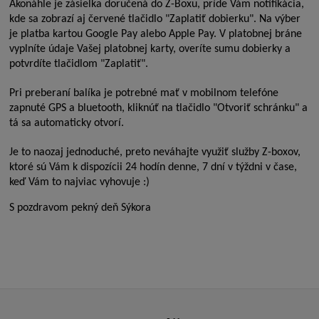
Akonáhle je zásielka doručená do Z-Boxu, príde Vám notifikácia,
kde sa zobrazí aj červené tlačidlo "Zaplatiť dobierku". Na výber
je platba kartou Google Pay alebo Apple Pay. V platobnej bráne
vyplníte údaje Vašej platobnej karty, overíte sumu dobierky a
potvrdíte tlačidlom "Zaplatiť".
Pri preberaní balíka je potrebné mať v mobilnom telefóne
zapnuté GPS a bluetooth, kliknúť na tlačidlo "Otvoriť schránku" a
tá sa automaticky otvorí.
Je to naozaj jednoduché, preto neváhajte využiť služby Z-boxov,
ktoré sú Vám k dispozícii 24 hodín denne, 7 dní v týždni v čase,
keď Vám to najviac vyhovuje :)
S pozdravom pekný deň Sýkora