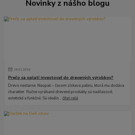
Novinky z nášho blogu
16
.
01
.
2026
Prečo sa oplatí investovať do drevených výrobkov?
Drevo nestarne. Naopak – časom získava patinu, ktorá mu dodáva
charakter. Ručne vyrábané drevené produkty sú nadčasové,
estetické a funkčné. Sú ideáln...
čítať celé