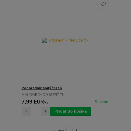
Podbradník Malý čertík
MALOOBCHOD KÚPIŤ TU:
7,99 EUR
Skladom
/
ks
Pridať do košíka
strana
z 1