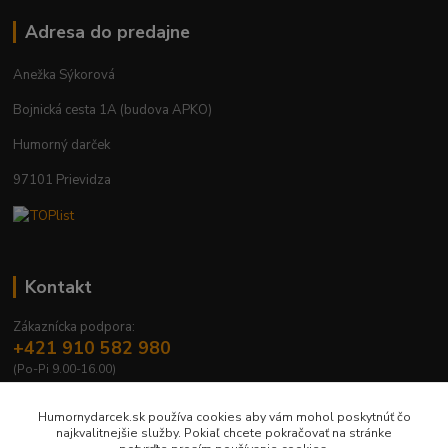
Adresa do predajne
Anežka Sýkorová
Bojnická cesta 1A (budova APKO)
Humorný darček
97101 Prievidza
Kontakt
Zákaznícka podpora:
+421 910 582 980
(Po-Pi 9.00-16.00)
info@humornydarcek.sk
Humornydarcek.sk používa cookies aby vám mohol poskytnúť čo
najkvalitnejšie služby. Pokiaľ chcete pokračovať na stránke