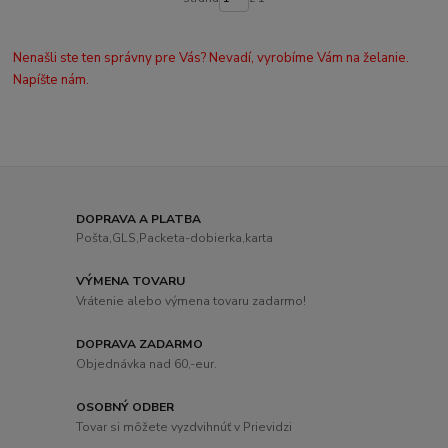
Nenašli ste ten správny pre Vás? Nevadí, vyrobíme Vám na želanie.
Napíšte nám.
DOPRAVA A PLATBA
Pošta,GLS,Packeta-dobierka,karta
VÝMENA TOVARU
Vrátenie alebo výmena tovaru zadarmo!
DOPRAVA ZADARMO
Objednávka nad 60,-eur.
OSOBNÝ ODBER
Tovar si môžete vyzdvihnúť v Prievidzi