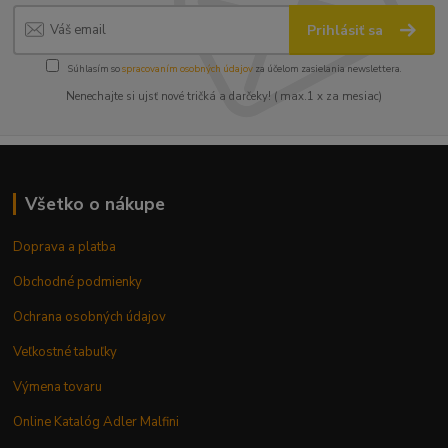
Prihlásiť sa
Súhlasím so
spracovaním osobných údajov
za účelom zasielania newslettera.
Nenechajte si ujsť nové tričká a darčeky! ( max.1 x za mesiac)
Všetko o nákupe
Doprava a platba
Obchodné podmienky
Ochrana osobných údajov
Veľkostné tabuľky
Výmena tovaru
Online Katalóg Adler Malfini