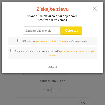
0
ks
+421 910 582 980
za
0,00 EUR
Získajte zľavu
(Po-Pi 9.00-16.00)
Získajte 5% zľavu na prvú objednávku
Stačí zadať Váš email
Menu
Odoslať
Hľadať
Súhlasím so
spracovaním osobných údajov
pre účely registrácie.
Úvod
PODBRADNÍKY
Detské podbradníky
Prajem si odoberať novinky e-mailom podľa
podmienok spracovania osobných
údajov
.
Detské podbradníky
Zatvoriť
Najnovšie
Najlacnejšie
Najdrahšie
Zobrazujem 1-4 z 4
strana
z 1