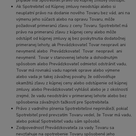
prípade má Spotrebiteľ právo od Kúpnej zmluvy odstúpiť.
Ak Spotrebiteľ od Kúpnej zmluvy neodstúpi alebo si
neuplatní právo na dodanie nového Tovaru bez vád, ani na
výmenu jeho súčasti alebo na opravu Tovaru, môže
požadovať primeranú zľavu z ceny Tovaru. Spotrebiteľ má
právo na primeranú zľavu z kúpnej ceny alebo môže
odstúpiť od kúpnej zmluvy aj bez poskytnutia dodatočnej
primeranej lehoty, ak Prevádzkovateľ Tovar neopravil ani
nevymenil alebo Prevádzkovateľ Tovar neopravil ani
nevymenil Tovar v stanovenej lehote a dohodnutým
spôsobom alebo Prevádzkovateľ odmietol odstrániť vadu,
Tovar má rovnakú vadu napriek oprave alebo výmene
alebo vada je takej závažnej povahy, že odôvodňuje
okamžitú zľavu z kúpnej ceny alebo odstúpenie od kúpnej
zmluvy, alebo Prevádzkovateľ vyhlásil alebo je z okolností
zrejmé, že vadu neodstráni v primeranej lehote alebo bez
spôsobenia závažných ťažkostí pre Spotrebiteľa.
Právo z vadného plnenia Spotrebiteľovi neprináleží, pokiaľ
Spotrebiteľ pred prevzatím Tovaru vedel, že Tovar má vadu,
alebo pokiaľ Spotrebiteľ vadu sám spôsobil.
Zodpovednosť Prevádzkovateľa za vady Tovaru sa
nevzťahuje na opotrebenie Tovaru spôsobené jeho