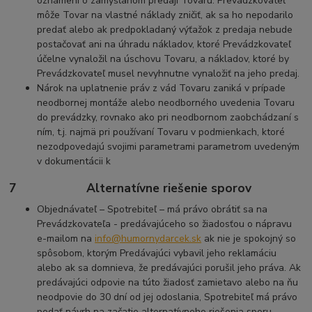
oznámení o zamýšľanom predaji Tovaru. Prevádzkovateľ
môže Tovar na vlastné náklady zničiť, ak sa ho nepodarilo
predať alebo ak predpokladaný výťažok z predaja nebude
postačovať ani na úhradu nákladov, ktoré Prevádzkovateľ
účelne vynaložil na úschovu Tovaru, a nákladov, ktoré by
Prevádzkovateľ musel nevyhnutne vynaložiť na jeho predaj.
Nárok na uplatnenie práv z vád Tovaru zaniká v prípade
neodbornej montáže alebo neodborného uvedenia Tovaru
do prevádzky, rovnako ako pri neodbornom zaobchádzaní s
ním, t.j. najmä pri používaní Tovaru v podmienkach, ktoré
nezodpovedajú svojimi parametrami parametrom uvedeným
v dokumentácii k
7 Alternatívne riešenie sporov
Objednávateľ – Spotrebiteľ – má právo obrátiť sa na
Prevádzkovateľa - predávajúceho so žiadosťou o nápravu
e-mailom na
info@humornydarcek.sk
ak nie je spokojný so
spôsobom, ktorým Predávajúci vybavil jeho reklamáciu
alebo ak sa domnieva, že predávajúci porušil jeho práva. Ak
predávajúci odpovie na túto žiadosť zamietavo alebo na ňu
neodpovie do 30 dní od jej odoslania, Spotrebiteľ má právo
podať návrh na začatie alternatívneho riešenia sporu