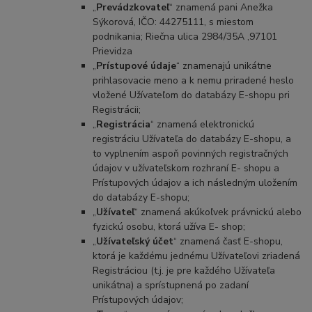
„
Prevádzkovateľ
“ znamená pani Anežka
Sýkorová, IČO: 44275111, s miestom
podnikania; Riečna ulica 2984/35A ,97101
Prievidza
„
Prístupové údaje
“ znamenajú unikátne
prihlasovacie meno a k nemu priradené heslo
vložené Užívateľom do databázy E-shopu pri
Registrácii;
„
Registrácia
“ znamená elektronickú
registráciu Užívateľa do databázy E-shopu, a
to vyplnením aspoň povinných registračných
údajov v užívateľskom rozhraní E- shopu a
Prístupových údajov a ich následným uložením
do databázy E-shopu;
„
Užívateľ
“ znamená akúkoľvek právnickú alebo
fyzickú osobu, ktorá užíva E- shop;
„
Užívateľský účet
“ znamená časť E-shopu,
ktorá je každému jednému Užívateľovi zriadená
Registráciou (t.j. je pre každého Užívateľa
unikátna) a sprístupnená po zadaní
Prístupových údajov;