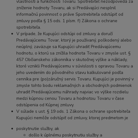
vlastností a funkčnosti Tovaru. Spotrebiteľ nezodpovedá za
zníženie hodnoty Tovaru, ak si Predávajúci nesplnil
informačnú povinnosť o práve Spotrebiteľa odstúpiť od
zmluvy podľa § 15 ods. 1 písm. f) Zákona o ochrane
spotrebiteľa.
V prípade, že Kupujúci odstúpi od zmluvy a doručí
Predávajúcemu Tovar, ktorý je používaný, poškodený alebo
neúplný, zaväzuje sa Kupujúci uhradiť Predávajúcemu
hodnotu, o ktorú sa znížila hodnota Tovaru v zmysle ust. §
457 Občianskeho zákonníka v skutočnej výške a náklady,
ktoré vznikli Predávajúcemu v súvislosti s opravou Tovaru a
jeho uvedením do pôvodného stavu kalkulované podľa
cenníka pre (po)záručný servis Tovaru. Kupujúci je povinný v
zmysle tohto bodu reklamačných a obchodných podmienok
uhradiť Predávajúcemu náhrady najviac vo výške rozdielu
medzi kúpnou cenou Tovaru a hodnotou Tovaru v čase
odstúpenia od Kúpnej zmluvy.
V súlade s ust. § 19 ods. 1 Zákona o ochrane spotrebiteľa
Kupujúci nemôže odstúpiť od zmluvy, ktorej predmetom je
poskytnutie služby, ak
došlo k úplnému poskytnutiu služby a