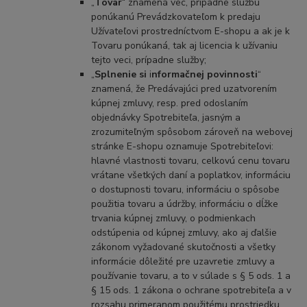
„
Tovar
“ znamená vec, prípadne službu
ponúkanú Prevádzkovateľom k predaju
Užívateľovi prostredníctvom E-shopu a ak je k
Tovaru ponúkaná, tak aj licencia k užívaniu
tejto veci, prípadne služby;
„
Splnenie si
i
nformačnej povinnosti
“
znamená, že Predávajúci pred uzatvorením
kúpnej zmluvy, resp. pred odoslaním
objednávky Spotrebiteľa, jasným a
zrozumiteľným spôsobom zároveň na webovej
stránke E-shopu oznamuje Spotrebiteľovi:
hlavné vlastnosti tovaru, celkovú cenu tovaru
vrátane všetkých daní a poplatkov, informáciu
o dostupnosti tovaru, informáciu o spôsobe
použitia tovaru a údržby, informáciu o dĺžke
trvania kúpnej zmluvy, o podmienkach
odstúpenia od kúpnej zmluvy, ako aj ďalšie
zákonom vyžadované skutočnosti a všetky
informácie dôležité pre uzavretie zmluvy a
používanie tovaru, a to v súlade s § 5 ods. 1 a
§ 15 ods. 1 zákona o ochrane spotrebiteľa a v
rozsahu primeranom použitému prostriedku