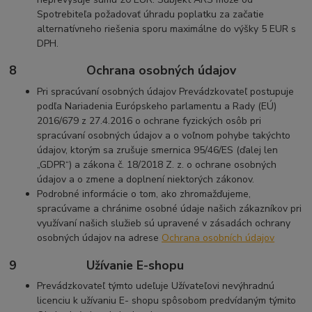
Spotrebiteľa požadovať úhradu poplatku za začatie
alternatívneho riešenia sporu maximálne do výšky 5 EUR s
DPH.
8 Ochrana osobných údajov
Pri spracúvaní osobných údajov Prevádzkovateľ postupuje
podľa Nariadenia Európskeho parlamentu a Rady (EÚ)
2016/679 z 27.4.2016 o ochrane fyzických osôb pri
spracúvaní osobných údajov a o voľnom pohybe takýchto
údajov, ktorým sa zrušuje smernica 95/46/ES (ďalej len
„GDPR“) a zákona č. 18/2018 Z. z. o ochrane osobných
údajov a o zmene a doplnení niektorých zákonov.
Podrobné informácie o tom, ako zhromažďujeme,
spracúvame a chránime osobné údaje našich zákazníkov pri
využívaní našich služieb sú upravené v zásadách ochrany
osobných údajov na adrese
Ochrana osobních údajov
9 Užívanie E-shopu
Prevádzkovateľ týmto udeľuje Užívateľovi nevýhradnú
licenciu k užívaniu E- shopu spôsobom predvídaným týmito