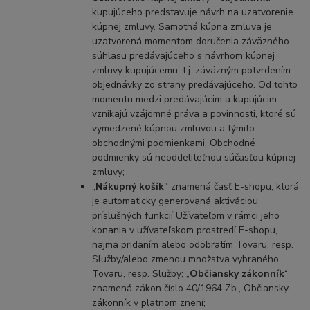
kupujúceho predstavuje návrh na uzatvorenie
kúpnej zmluvy. Samotná kúpna zmluva je
uzatvorená momentom doručenia záväzného
súhlasu predávajúceho s návrhom kúpnej
zmluvy kupujúcemu, t.j. záväzným potvrdením
objednávky zo strany predávajúceho. Od tohto
momentu medzi predávajúcim a kupujúcim
vznikajú vzájomné práva a povinnosti, ktoré sú
vymedzené kúpnou zmluvou a týmito
obchodnými podmienkami. Obchodné
podmienky sú neoddeliteľnou súčasťou kúpnej
zmluvy;
„
Nákupný košík
" znamená časť E-shopu, ktorá
je automaticky generovaná aktiváciou
príslušných funkcií Užívateľom v rámci jeho
konania v užívateľskom prostredí E-shopu,
najmä pridaním alebo odobratím Tovaru, resp.
Služby/alebo zmenou množstva vybraného
Tovaru, resp. Služby; „
Občiansky zákonník
“
znamená zákon číslo 40/1964 Zb., Občiansky
zákonník v platnom znení;