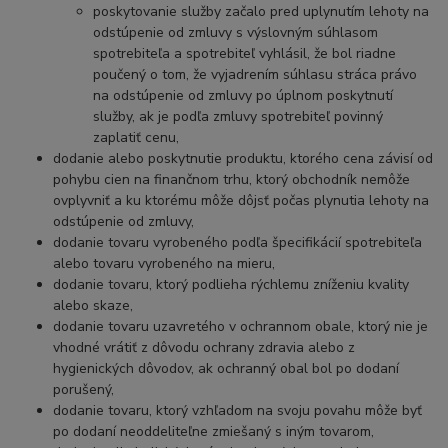
poskytovanie služby začalo pred uplynutím lehoty na
odstúpenie od zmluvy s výslovným súhlasom
spotrebiteľa a spotrebiteľ vyhlásil, že bol riadne
poučený o tom, že vyjadrením súhlasu stráca právo
na odstúpenie od zmluvy po úplnom poskytnutí
služby, ak je podľa zmluvy spotrebiteľ povinný
zaplatiť cenu,
dodanie alebo poskytnutie produktu, ktorého cena závisí od
pohybu cien na finančnom trhu, ktorý obchodník nemôže
ovplyvniť a ku ktorému môže dôjsť počas plynutia lehoty na
odstúpenie od zmluvy,
dodanie tovaru vyrobeného podľa špecifikácií spotrebiteľa
alebo tovaru vyrobeného na mieru,
dodanie tovaru, ktorý podlieha rýchlemu zníženiu kvality
alebo skaze,
dodanie tovaru uzavretého v ochrannom obale, ktorý nie je
vhodné vrátiť z dôvodu ochrany zdravia alebo z
hygienických dôvodov, ak ochranný obal bol po dodaní
porušený,
dodanie tovaru, ktorý vzhľadom na svoju povahu môže byť
po dodaní neoddeliteľne zmiešaný s iným tovarom,