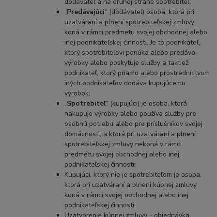
dodávateľ a na druhej strane spotrebiteľ;
„
Predávajúci
“ (dodávateľ) osoba, ktorá pri
uzatváraní a plnení spotrebiteľskej zmluvy
koná v rámci predmetu svojej obchodnej alebo
inej podnikateľskej činnosti. Je to podnikateľ,
ktorý spotrebiteľovi ponúka alebo predáva
výrobky alebo poskytuje služby a taktiež
podnikateľ, ktorý priamo alebo prostredníctvom
iných podnikateľov dodáva kupujúcemu
výrobok;
„
Spotrebiteľ
“ (kupujúci) je osoba, ktorá
nakupuje výrobky alebo používa služby pre
osobnú potrebu alebo pre príslušníkov svojej
domácnosti, a ktorá pri uzatváraní a plnení
spotrebiteľskej zmluvy nekoná v rámci
predmetu svojej obchodnej alebo inej
podnikateľskej činnosti;
Kupujúci, ktorý nie je spotrebiteľom je osoba,
ktorá pri uzatváraní a plnení kúpnej zmluvy
koná v rámci svojej obchodnej alebo inej
podnikateľskej činnosti;
Uzatvorenie kúpnej zmluvy - objednávka