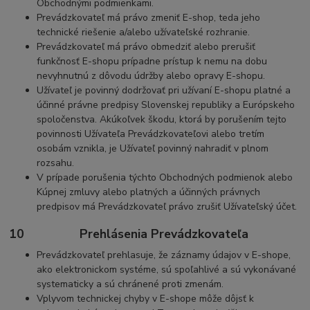
Obchodnými podmienkami.
Prevádzkovateľ má právo zmeniť E-shop, teda jeho
technické riešenie a/alebo užívateľské rozhranie.
Prevádzkovateľ má právo obmedziť alebo prerušiť
funkčnosť E-shopu prípadne prístup k nemu na dobu
nevyhnutnú z dôvodu údržby alebo opravy E-shopu.
Užívateľ je povinný dodržovať pri užívaní E-shopu platné a
účinné právne predpisy Slovenskej republiky a Európskeho
spoločenstva. Akúkoľvek škodu, ktorá by porušením tejto
povinnosti Užívateľa Prevádzkovateľovi alebo tretím
osobám vznikla, je Užívateľ povinný nahradiť v plnom
rozsahu.
V prípade porušenia týchto Obchodných podmienok alebo
Kúpnej zmluvy alebo platných a účinných právnych
predpisov má Prevádzkovateľ právo zrušiť Užívateľský účet.
10 Prehlásenia Prevádzkovateľa
Prevádzkovateľ prehlasuje, že záznamy údajov v E-shope,
ako elektronickom systéme, sú spoľahlivé a sú vykonávané
systematicky a sú chránené proti zmenám.
Vplyvom technickej chyby v E-shope môže dôjsť k