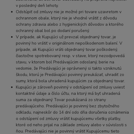
v posledný deň lehoty.
Odstúpiť od zmluvy nie je možné pri tovare uzavretom v
ochrannom obale, ktorý nie je vhodné vrátiť z dôvodu
ochrany zdravia alebo z hygienických dôvodov a ktorého
ochranný obal bol po dodaní porušený.
V prípade, ak Kupujúci už prevzal objednaný tovar, je
povinný ho vrátiť v originálnom nepoškodenom balení. V
prípade, ak Kupujúci vráti objednaný tovar poškodený,
čiastočne spotrebovaný resp. v stave, ktorý nezodpovedá
stavu, v ktorom bol Predávajúcim odoslaný, berie na
vedomie, že Predávajúci je oprávnený si takto vzniknutú
škodu, ktorú je Predávajúci povinný preukázať, uhradiť zo
sumy, ktorá bola uhradená kupujúcim za objednaný tovar.
Kupujúci je zároveň povinný v odstúpení od zmluvy uviesť
kontaktné údaje a číslo účtu, na ktorý má byť uhradená
suma za objednaný Tovar poukázaná zo strany
predávajúceho. Predávajúci je povinný bez zbytočného
odkladu, najneskôr do 14 dní odo dňa doručenia oznámenia
o odstúpení od zmluvy vrátiť kupujúcemu všetky platby,
ktoré od neho prijal na základe zmluvy alebo v súvislosti s
ňou. Predávajúci nie je povinný vrátiť Kupujúcemu tieto