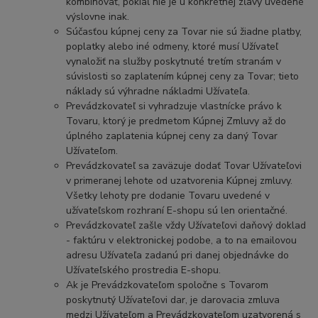
kombinovať, pokiaľ nie je u konkrétnej zľavy uvedené
výslovne inak.
Súčasťou kúpnej ceny za Tovar nie sú žiadne platby,
poplatky alebo iné odmeny, ktoré musí Užívateľ
vynaložiť na služby poskytnuté tretím stranám v
súvislosti so zaplatením kúpnej ceny za Tovar; tieto
náklady sú výhradne nákladmi Užívateľa.
Prevádzkovateľ si vyhradzuje vlastnícke právo k
Tovaru, ktorý je predmetom Kúpnej Zmluvy až do
úplného zaplatenia kúpnej ceny za daný Tovar
Užívateľom.
Prevádzkovateľ sa zaväzuje dodať Tovar Užívateľovi
v primeranej lehote od uzatvorenia Kúpnej zmluvy.
Všetky lehoty pre dodanie Tovaru uvedené v
užívateľskom rozhraní E-shopu sú len orientačné.
Prevádzkovateľ zašle vždy Užívateľovi daňový doklad
- faktúru v elektronickej podobe, a to na emailovou
adresu Užívateľa zadanú pri danej objednávke do
Užívateľského prostredia E-shopu.
Ak je Prevádzkovateľom spoločne s Tovarom
poskytnutý Užívateľovi dar, je darovacia zmluva
medzi Užívateľom a Prevádzkovateľom uzatvorená s