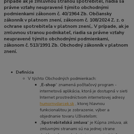
prípade ak je zmluvnou stranou spotrebiteľ, riadia sa
právne vzťahy neupravené týmito obchodnými
podmienkami zákonom č. 40/1964 Zb. Občiansky
zákonník v platnom znení, zákonom č. 108/2024 Z. z. o
ochrane spotrebiteľa v platnom znení,. V prípade, ak je
zmluvnou stranou podnikateľ, riadia sa právne vzťahy
neupravené týmito obchodnými podmienkami,
zákonom č. 513/1991 Zb. Obchodný zákonník v platnom
znení.
Definícia
V týchto Obchodných podmienkach:
„
E-shop
“ znamená počítačový program -
internetová aplikácia, ktorá je dostupná v sieti
Internet prostredníctvom internetovej adresy
humornydarcek.sk
, ktorej hlavnou
funkcionalitou je zobrazenie, výber a
objednanie tovaru Užívateľom;
„
Spotrebiteľská zmluva
“ je Kúpna zmluva, ak
zmluvnými stranami sú na jednej strane