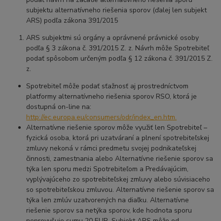
subjektu alternatívneho riešenia sporov (ďalej len subjekt
ARS) podľa zákona 391/2015
ARS subjektmi sú orgány a oprávnené právnické osoby
podľa § 3 zákona č. 391/2015 Z. z. Návrh môže Spotrebiteľ
podať spôsobom určeným podľa § 12 zákona č. 391/2015 Z.
z.
Spotrebiteľ môže podať sťažnosť aj prostredníctvom
platformy alternatívneho riešenia sporov RSO, ktorá je
dostupná on-line na:
http://ec.europa.eu/consumers/odr/index_en.htm.
Alternatívne riešenie sporov môže využiť len Spotrebiteľ –
fyzická osoba, ktorá pri uzatváraní a plnení spotrebiteľskej
zmluvy nekoná v rámci predmetu svojej podnikateľskej
činnosti, zamestnania alebo Alternatívne riešenie sporov sa
týka len sporu medzi Spotrebiteľom a Predávajúcim,
vyplývajúceho zo spotrebiteľskej zmluvy alebo súvisiaceho
so spotrebiteľskou zmluvou. Alternatívne riešenie sporov sa
týka len zmlúv uzatvorených na diaľku. Alternatívne
riešenie sporov sa netýka sporov, kde hodnota sporu
neprevyšuje sumu 20 EUR. Subjekt ARS môže od