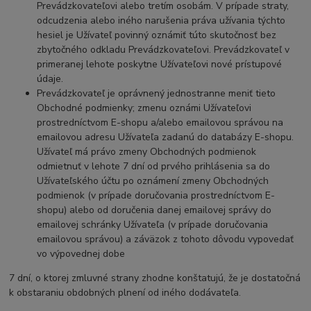
Prevádzkovateľovi alebo tretím osobám. V prípade straty,
odcudzenia alebo iného narušenia práva užívania týchto
hesiel je Užívateľ povinný oznámiť túto skutočnosť bez
zbytočného odkladu Prevádzkovateľovi. Prevádzkovateľ v
primeranej lehote poskytne Užívateľovi nové prístupové
údaje.
Prevádzkovateľ je oprávnený jednostranne meniť tieto
Obchodné podmienky; zmenu oznámi Užívateľovi
prostredníctvom E-shopu a/alebo emailovou správou na
emailovou adresu Užívateľa zadanú do databázy E-shopu.
Užívateľ má právo zmeny Obchodných podmienok
odmietnuť v lehote 7 dní od prvého prihlásenia sa do
Užívateľského účtu po oznámení zmeny Obchodných
podmienok (v prípade doručovania prostredníctvom E-
shopu) alebo od doručenia danej emailovej správy do
emailovej schránky Užívateľa (v prípade doručovania
emailovou správou) a záväzok z tohoto dôvodu vypovedať
vo výpovednej dobe
7 dní, o ktorej zmluvné strany zhodne konštatujú, že je dostatočná
k obstaraniu obdobných plnení od iného dodávateľa.