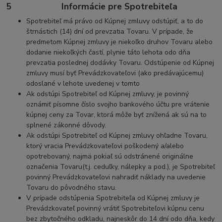
5 Informácie pre Spotrebiteľa
Spotrebiteľ má právo od Kúpnej zmluvy odstúpiť, a to do
štrnástich (14) dní od prevzatia Tovaru. V prípade, že
predmetom Kúpnej zmluvy je niekoľko druhov Tovaru alebo
dodanie niekoľkých častí, plynie táto lehota odo dňa
prevzatia poslednej dodávky Tovaru. Odstúpenie od Kúpnej
zmluvy musí byť Prevádzkovateľovi (ako predávajúcemu)
odoslané v lehote uvedenej v tomto
Ak odstúpi Spotrebiteľ od Kúpnej zmluvy, je povinný
oznámiť písomne číslo svojho bankového účtu pre vrátenie
kúpnej ceny za Tovar, ktorá môže byť znížená ak sú na to
splnené zákonné dôvody.
Ak odstúpi Spotrebiteľ od Kúpnej zmluvy ohľadne Tovaru,
ktorý vracia Prevádzkovateľovi poškodený a/alebo
opotrebovaný, najmä pokiaľ sú odstránené originálne
označenia Tovaru(t.j. ceduľky, nálepky a pod.), je Spotrebiteľ
povinný Prevádzkovateľovi nahradiť náklady na uvedenie
Tovaru do pôvodného stavu.
V prípade odstúpenia Spotrebiteľa od Kúpnej zmluvy je
Prevádzkovateľ povinný vrátiť Spotrebiteľovi kúpnu cenu
bez zbytočného odkladu, najneskôr do 14 dní odo dňa, kedy