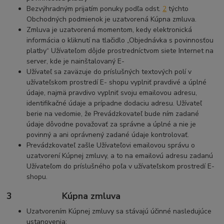
Bezvýhradným prijatím ponuky podľa odst.
2
týchto
Obchodných podmienok je uzatvorená Kúpna zmluva.
Zmluva je uzatvorená momentom, kedy elektronická
informácia o kliknutí na tlačidlo „Objednávka s povinnosťou
platby“ Užívateľom dôjde prostredníctvom siete Internet na
server, kde je nainštalovaný E-
Užívateľ sa zaväzuje do príslušných textových polí v
užívateľskom prostredí E- shopu vyplniť pravdivé a úplné
údaje, najmä pravdivo vyplniť svoju emailovou adresu,
identifikačné údaje a prípadne dodaciu adresu. Užívateľ
berie na vedomie, že Prevádzkovateľ bude ním zadané
údaje dôvodne považovať za správne a úplné a nie je
povinný a ani oprávnený zadané údaje kontrolovať.
Prevádzkovateľ zašle Užívateľovi emailovou správu o
uzatvorení Kúpnej zmluvy, a to na emailovú adresu zadanú
Užívateľom do príslušného poľa v užívateľskom prostredí E-
shopu.
3 Kúpna zmluva
Uzatvorením Kúpnej zmluvy sa stávajú účinné nasledujúce
ustanovenia: