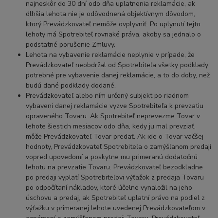
najneskôr do 30 dní odo dňa uplatnenia reklamácie, ak
dlhšia lehota nie je odôvodnená objektívnym dôvodom,
ktorý Prevádzkovateľ nemôže ovplyvniť. Po uplynutí tejto
lehoty má Spotrebiteľ rovnaké práva, akoby sa jednalo o
podstatné porušenie Zmluvy.
Lehota na vybavenie reklamácie neplynie v prípade, že
Prevádzkovateľ neobdržal od Spotrebiteľa všetky podklady
potrebné pre vybavenie danej reklamácie, a to do doby, než
budú dané podklady dodané.
Prevádzkovateľ alebo ním určený subjekt po riadnom
vybavení danej reklamácie vyzve Spotrebiteľa k prevzatiu
opraveného Tovaru. Ak Spotrebiteľ neprevezme Tovar v
lehote šiestich mesiacov odo dňa, kedy ju mal prevziať,
môže Prevádzkovateľ Tovar predať. Ak ide o Tovar väčšej
hodnoty, Prevádzkovateľ Spotrebiteľa o zamýšľanom predaji
vopred upovedomí a poskytne mu primeranú dodatočnú
lehotu na prevzatie Tovaru. Prevádzkovateľ bezodkladne
po predaji vyplatí Spotrebiteľovi výťažok z predaja Tovaru
po odpočítaní nákladov, ktoré účelne vynaložil na jeho
úschovu a predaj, ak Spotrebiteľ uplatní právo na podiel z
výťažku v primeranej lehote uvedenej Prevádzkovateľom v