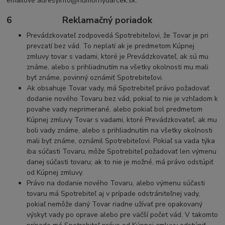
emailové adresy
info@humornydarcek.sk.
6 Reklamačný poriadok
Prevádzkovateľ zodpovedá Spotrebiteľovi, že Tovar je pri
prevzatí bez vád. To neplatí ak je predmetom Kúpnej
zmluvy tovar s vadami, ktoré je Prevádzkovateľ, ak sú mu
známe, alebo s prihliadnutím na všetky okolnosti mu mali
byť známe, povinný oznámiť Spotrebiteľovi.
Ak obsahuje Tovar vady, má Spotrebiteľ právo požadovať
dodanie nového Tovaru bez vád, pokiaľ to nie je vzhľadom k
povahe vady neprimerané, alebo pokiaľ bol predmetom
Kúpnej zmluvy Tovar s vadami, ktoré Prevádzkovateľ, ak mu
boli vady známe, alebo s prihliadnutím na všetky okolnosti
mali byť známe, oznámil Spotrebiteľovi. Pokiaľ sa vada týka
iba súčasti Tovaru, môže Spotrebiteľ požadovať len výmenu
danej súčasti tovaru; ak to nie je možné, má právo odstúpiť
od Kúpnej zmluvy.
Právo na dodanie nového Tovaru, alebo výmenu súčasti
tovaru má Spotrebiteľ aj v prípade odstrániteľnej vady,
pokiaľ nemôže daný Tovar riadne užívať pre opakovaný
výskyt vady po oprave alebo pre väčší počet vád. V takomto