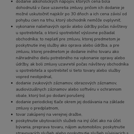
dodanie alkoholických nápojov, ktorých cena bola
dohodnutá v čase uzavretia zmluvy, pričom ich dodanie je
možné uskutočniť najskôr po 30 dňoch a ich cena závisí od
pohybu cien na trhu, ktorý obchodník nemôže ovplyvniť,
vykonanie naliehavých opráv alebo údržby počas návštevy
u spotrebiteľa, o ktorú spotrebiteľ výslovne požiadal
obchodníka; to neplatí pre zmluvu, ktorej predmetom je
poskytnutie inej služby ako oprava alebo údržba, a pre
zmluvu, ktorej predmetom je dodanie iného tovaru ako
náhradného dielu potrebného na vykonanie opravy alebo
údržby, ak boli zmluvy uzavreté počas návštevy obchodníka
u spotrebiteľa a spotrebiteľ si tieto tovary alebo služby
vopred neobjednal,
dodanie zvukových záznamov, obrazových záznamov,
audiovizuálnych záznamov alebo softvéru v ochrannom
obale, ktorý bol po dodaní porušený,
dodanie periodickej tlače okrem jej dodávania na základe
zmluvy o predplatnom,
tovar zakúpený na verejnej dražbe,
poskytnutie ubytovacích služieb na iný účel ako na účel
bývania, preprava tovaru, nájom automobilov, poskytnutie
stravovacích služieb alebo poskytnutie služieb súvisiacich s