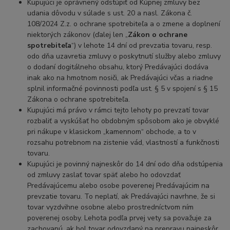
Kupujúci je oprávnený odstúpiť od Kúpnej zmluvy bez
udania dôvodu v súlade s ust. 20 a nasl. Zákona č.
108/2024 Z.z. o ochrane spotrebiteľa a o zmene a doplnení
niektorých zákonov (ďalej len „
Zákon o ochrane
spotrebiteľa
“) v lehote 14 dní od prevzatia tovaru, resp.
odo dňa uzavretia zmluvy o poskytnutí služby alebo zmluvy
o dodaní dogitálneho obsahu, ktorý Predávajúci dodáva
inak ako na hmotnom nosiči, ak Predávajúci včas a riadne
splnil informačné povinnosti podľa ust. § 5 v spojení s § 15
Zákona o ochrane spotrebiteľa.
Kupujúci má právo v rámci tejto lehoty po prevzatí tovar
rozbaliť a vyskúšať ho obdobným spôsobom ako je obvyklé
pri nákupe v klasickom „kamennom“ obchode, a to v
rozsahu potrebnom na zistenie vád, vlastností a funkčnosti
tovaru.
Kupujúci je povinný najneskôr do 14 dní odo dňa odstúpenia
od zmluvy zaslať tovar späť alebo ho odovzdať
Predávajúcemu alebo osobe poverenej Predávajúcim na
prevzatie tovaru. To neplatí, ak Predávajúci navrhne, že si
tovar vyzdvihne osobne alebo prostredníctvom ním
poverenej osoby. Lehota podľa prvej vety sa považuje za
zachovanú, ak bol tovar odovzdaný na prepravu najneskôr