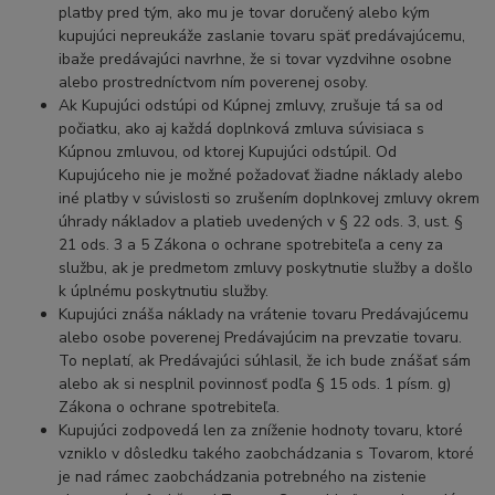
platby pred tým, ako mu je tovar doručený alebo kým
kupujúci nepreukáže zaslanie tovaru späť predávajúcemu,
ibaže predávajúci navrhne, že si tovar vyzdvihne osobne
alebo prostredníctvom ním poverenej osoby.
Ak Kupujúci odstúpi od Kúpnej zmluvy, zrušuje tá sa od
počiatku, ako aj každá doplnková zmluva súvisiaca s
Kúpnou zmluvou, od ktorej Kupujúci odstúpil. Od
Kupujúceho nie je možné požadovať žiadne náklady alebo
iné platby v súvislosti so zrušením doplnkovej zmluvy okrem
úhrady nákladov a platieb uvedených v § 22 ods. 3, ust. §
21 ods. 3 a 5 Zákona o ochrane spotrebiteľa a ceny za
službu, ak je predmetom zmluvy poskytnutie služby a došlo
k úplnému poskytnutiu služby.
Kupujúci znáša náklady na vrátenie tovaru Predávajúcemu
alebo osobe poverenej Predávajúcim na prevzatie tovaru.
To neplatí, ak Predávajúci súhlasil, že ich bude znášať sám
alebo ak si nesplnil povinnosť podľa § 15 ods. 1 písm. g)
Zákona o ochrane spotrebiteľa.
Kupujúci zodpovedá len za zníženie hodnoty tovaru, ktoré
vzniklo v dôsledku takého zaobchádzania s Tovarom, ktoré
je nad rámec zaobchádzania potrebného na zistenie