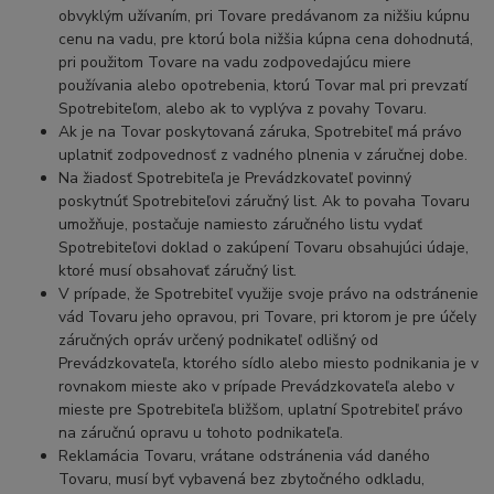
obvyklým užívaním, pri Tovare predávanom za nižšiu kúpnu
cenu na vadu, pre ktorú bola nižšia kúpna cena dohodnutá,
pri použitom Tovare na vadu zodpovedajúcu miere
používania alebo opotrebenia, ktorú Tovar mal pri prevzatí
Spotrebiteľom, alebo ak to vyplýva z povahy Tovaru.
Ak je na Tovar poskytovaná záruka, Spotrebiteľ má právo
uplatniť zodpovednosť z vadného plnenia v záručnej dobe.
Na žiadosť Spotrebiteľa je Prevádzkovateľ povinný
poskytnúť Spotrebiteľovi záručný list. Ak to povaha Tovaru
umožňuje, postačuje namiesto záručného listu vydať
Spotrebiteľovi doklad o zakúpení Tovaru obsahujúci údaje,
ktoré musí obsahovať záručný list.
V prípade, že Spotrebiteľ využije svoje právo na odstránenie
vád Tovaru jeho opravou, pri Tovare, pri ktorom je pre účely
záručných opráv určený podnikateľ odlišný od
Prevádzkovateľa, ktorého sídlo alebo miesto podnikania je v
rovnakom mieste ako v prípade Prevádzkovateľa alebo v
mieste pre Spotrebiteľa bližšom, uplatní Spotrebiteľ právo
na záručnú opravu u tohoto podnikateľa.
Reklamácia Tovaru, vrátane odstránenia vád daného
Tovaru, musí byť vybavená bez zbytočného odkladu,