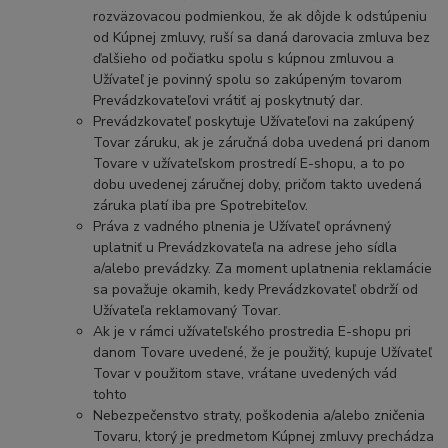
rozväzovacou podmienkou, že ak dôjde k odstúpeniu
od Kúpnej zmluvy, ruší sa daná darovacia zmluva bez
ďalšieho od počiatku spolu s kúpnou zmluvou a
Užívateľ je povinný spolu so zakúpeným tovarom
Prevádzkovateľovi vrátiť aj poskytnutý dar.
Prevádzkovateľ poskytuje Užívateľovi na zakúpený
Tovar záruku, ak je záručná doba uvedená pri danom
Tovare v užívateľskom prostredí E-shopu, a to po
dobu uvedenej záručnej doby, pričom takto uvedená
záruka platí iba pre Spotrebiteľov.
Práva z vadného plnenia je Užívateľ oprávnený
uplatniť u Prevádzkovateľa na adrese jeho sídla
a/alebo prevádzky. Za moment uplatnenia reklamácie
sa považuje okamih, kedy Prevádzkovateľ obdrží od
Užívateľa reklamovaný Tovar.
Ak je v rámci užívateľského prostredia E-shopu pri
danom Tovare uvedené, že je použitý, kupuje Užívateľ
Tovar v použitom stave, vrátane uvedených vád
tohto
Nebezpečenstvo straty, poškodenia a/alebo zničenia
Tovaru, ktorý je predmetom Kúpnej zmluvy prechádza