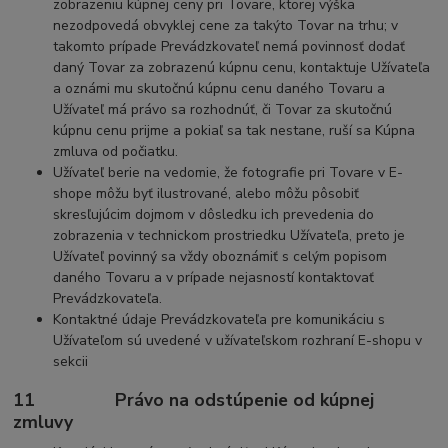
zobrazeniu kúpnej ceny pri Tovare, ktorej výška
nezodpovedá obvyklej cene za takýto Tovar na trhu; v
takomto prípade Prevádzkovateľ nemá povinnosť dodať
daný Tovar za zobrazenú kúpnu cenu, kontaktuje Užívateľa
a oznámi mu skutočnú kúpnu cenu daného Tovaru a
Užívateľ má právo sa rozhodnúť, či Tovar za skutočnú
kúpnu cenu prijme a pokiaľ sa tak nestane, ruší sa Kúpna
zmluva od počiatku.
Užívateľ berie na vedomie, že fotografie pri Tovare v E-
shope môžu byť ilustrované, alebo môžu pôsobiť
skresľujúcim dojmom v dôsledku ich prevedenia do
zobrazenia v technickom prostriedku Užívateľa, preto je
Užívateľ povinný sa vždy oboznámiť s celým popisom
daného Tovaru a v prípade nejasností kontaktovať
Prevádzkovateľa.
Kontaktné údaje Prevádzkovateľa pre komunikáciu s
Užívateľom sú uvedené v užívateľskom rozhraní E-shopu v
sekcii
11 Právo na odstúpenie od kúpnej
zmluvy