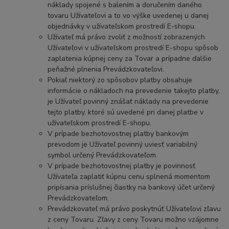
náklady spojené s balením a doručením daného
tovaru Užívateľovi a to vo výške uvedenej u danej
objednávky v užívateľskom prostredí E-shopu.
Užívateľ má právo zvoliť z možností zobrazených
Užívateľovi v užívateľskom prostredí E-shopu spôsob
zaplatenia kúpnej ceny za Tovar a prípadne ďalšie
peňažné plnenia Prevádzkovateľovi.
Pokiaľ niektorý zo spôsobov platby obsahuje
informácie o nákladoch na prevedenie takejto platby,
je Užívateľ povinný znášať náklady na prevedenie
tejto platby, ktoré sú uvedené pri danej platbe v
užívateľskom prostredí E-shopu.
V prípade bezhotovostnej platby bankovým
prevodom je Užívateľ povinný uviesť variabilný
symbol určený Prevádzkovateľom.
V prípade bezhotovostnej platby je povinnosť
Užívateľa zaplatiť kúpnu cenu splnená momentom
pripísania príslušnej čiastky na bankový účet určený
Prevádzkovateľom.
Prevádzkovateľ má právo poskytnúť Užívateľovi zľavu
z ceny Tovaru. Zľavy z ceny Tovaru možno vzájomne