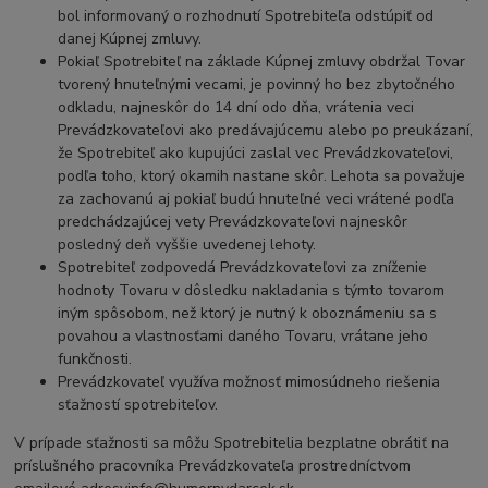
bol informovaný o rozhodnutí Spotrebiteľa odstúpiť od
danej Kúpnej zmluvy.
Pokiaľ Spotrebiteľ na základe Kúpnej zmluvy obdržal Tovar
tvorený hnuteľnými vecami, je povinný ho bez zbytočného
odkladu, najneskôr do 14 dní odo dňa, vrátenia veci
Prevádzkovateľovi ako predávajúcemu alebo po preukázaní,
že Spotrebiteľ ako kupujúci zaslal vec Prevádzkovateľovi,
podľa toho, ktorý okamih nastane skôr. Lehota sa považuje
za zachovanú aj pokiaľ budú hnuteľné veci vrátené podľa
predchádzajúcej vety Prevádzkovateľovi najneskôr
posledný deň vyššie uvedenej lehoty.
Spotrebiteľ zodpovedá Prevádzkovateľovi za zníženie
hodnoty Tovaru v dôsledku nakladania s týmto tovarom
iným spôsobom, než ktorý je nutný k oboznámeniu sa s
povahou a vlastnosťami daného Tovaru, vrátane jeho
funkčnosti.
Prevádzkovateľ využíva možnosť mimosúdneho riešenia
sťažností spotrebiteľov.
V prípade sťažnosti sa môžu Spotrebitelia bezplatne obrátiť na
príslušného pracovníka Prevádzkovateľa prostredníctvom