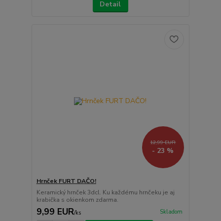
Detail
12,99 EUR
- 23 %
Hrnček FURT DAČO!
Keramický hrnček 3dcl. Ku každému hrnčeku je aj
krabička s okienkom zdarma.
9,99 EUR
Skladom
/
ks