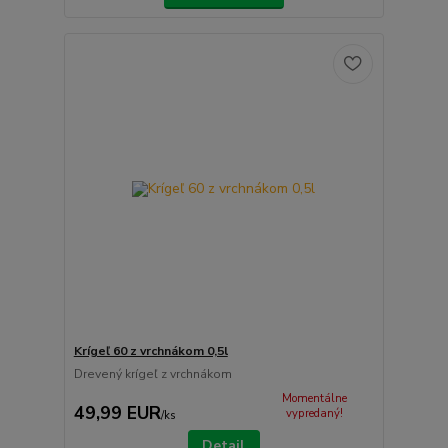
Krígeľ 60 z vrchnákom 0,5l
Drevený krígeľ z vrchnákom
Momentálne
49,99 EUR
vypredaný!
/
ks
Detail