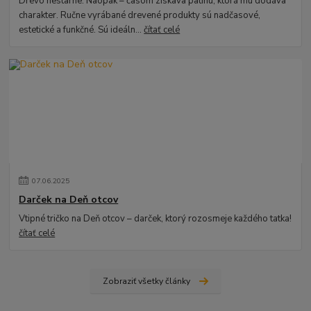
Drevo nestarne. Naopak – časom získava patinu, ktorá mu dodáva
charakter. Ručne vyrábané drevené produkty sú nadčasové,
estetické a funkčné. Sú ideáln...
čítať celé
07
.
06
.
2025
Darček na Deň otcov
Vtipné tričko na Deň otcov – darček, ktorý rozosmeje každého tatka!
čítať celé
Zobraziť všetky články