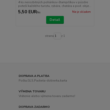
4 ks nerozbitných pohárikov-štamprlíkov v púzdre
poteší každého turistu, rybára, chatára a pod. obje...
5,50 EUR
Nie je skladom
/
ks
Detail
strana
z 1
DOPRAVA A PLATBA
Pošta,GLS,Packeta-dobierka,karta
VÝMENA TOVARU
Vrátenie alebo výmena tovaru zadarmo!
DOPRAVA ZADARMO