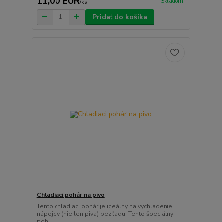
11,00 EUR
Skladom
/
ks
Pridať do košíka
Chladiaci pohár na pivo
Tento chladiaci pohár je ideálny na vychladenie
nápojov (nie len piva) bez ľadu! Tento špeciálny
poh...