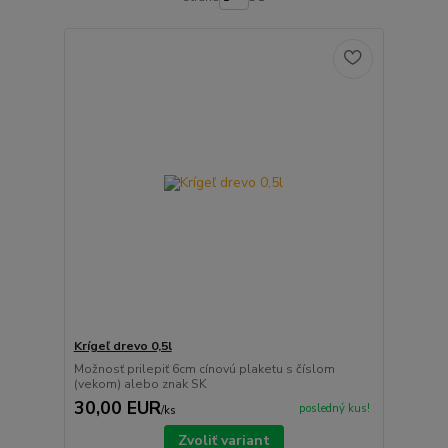
Krígeľ drevo 0,5l
Možnosť prilepiť 6cm cínovú plaketu s číslom
(vekom) alebo znak SK
30,00 EUR
posledný kus!
/
ks
Zvoliť variant