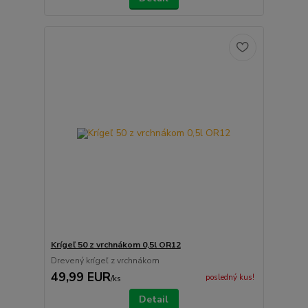
Krígeľ 50 z vrchnákom 0,5l OR12
Drevený krígeľ z vrchnákom
49,99 EUR
posledný kus!
/
ks
Detail