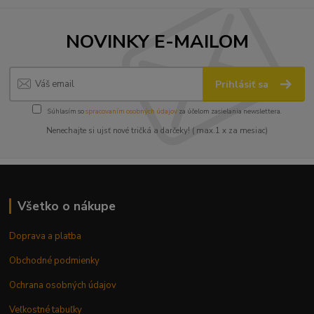
NOVINKY E-MAILOM
Prihlásiť sa
Súhlasím so
spracovaním osobných údajov
za účelom zasielania newslettera.
Nenechajte si ujsť nové tričká a darčeky! ( max.1 x za mesiac)
Všetko o nákupe
Doprava a platba
Obchodné podmienky
Ochrana osobných údajov
Veľkostné tabuľky