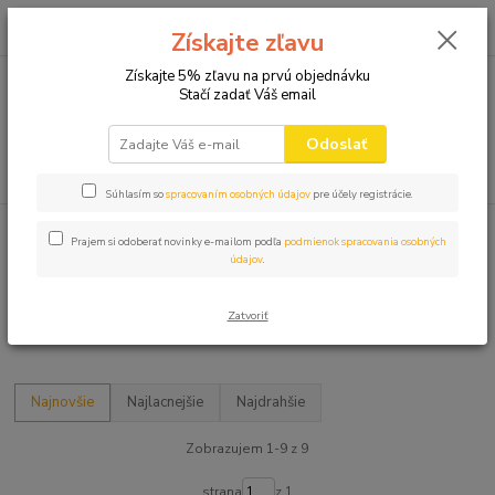
0
ks
+421 910 582 980
za
0,00 EUR
Získajte zľavu
(Po-Pi 9.00-16.00)
Získajte 5% zľavu na prvú objednávku
Stačí zadať Váš email
Menu
Odoslať
Hľadať
Súhlasím so
spracovaním osobných údajov
pre účely registrácie.
Úvod
POHÁRE
Prajem si odoberať novinky e-mailom podľa
podmienok spracovania osobných
údajov
.
POHÁRE
Zatvoriť
Krígle a poháre
Najnovšie
Najlacnejšie
Najdrahšie
Zobrazujem 1-9 z 9
strana
z 1