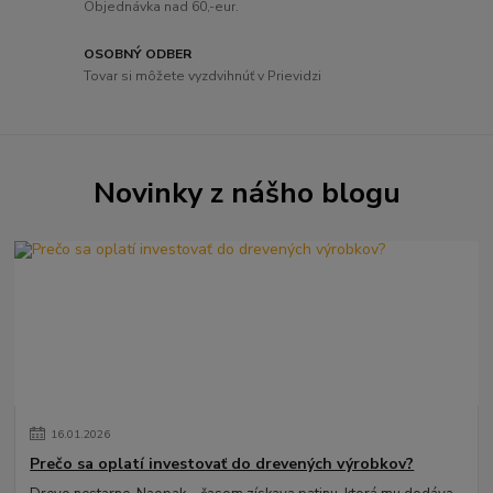
Objednávka nad 60,-eur.
OSOBNÝ ODBER
Tovar si môžete vyzdvihnúť v Prievidzi
Novinky z nášho blogu
16
.
01
.
2026
Prečo sa oplatí investovať do drevených výrobkov?