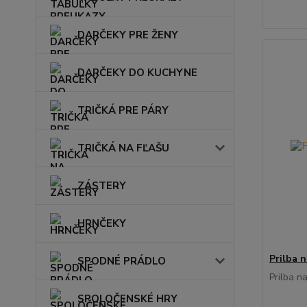
DARČEKY PRE ŽENY
DARČEKY DO KUCHYNE
TRIČKÁ PRE PÁRY
TRIČKÁ NA FĽAŠU
ZÁSTERY
HRNČEKY
Prilba 
SPODNÉ PRÁDLO
Prilba n
SPOLOČENSKÉ HRY