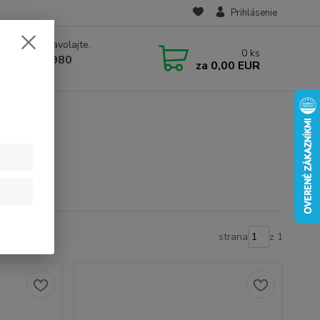
Prihlásenie
e si rady? Zavolajte.
0
ks
 910 582 980
za
0,00 EUR
 9.00-16.00)
strana
z 1