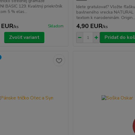
 tričko strednej gramáže
NI BASIC 129. Kvalitný priekrčník
Idete gratulovať? Vložte fľašk
kom 5 % elas...
bavlneného vrecka NATURAL
textom k narodeninám. Origin..
 EUR
4,90 EUR
Skladom
/
ks
/
ks
Zvoliť variant
Pridať do koš