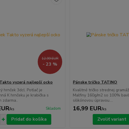
12,99 EUR
- 23 %
Takto vyzerá najlepší ocko
Pánske tričko TATINO
ý hrnček 3dcl. Potlač je
Kvalitné tričko strednej gramáž
nná K hrnčeku je krabička s
Malfiny 160g/m2 so 100% bavl
m zdarma..
silikónovou úpravou....
EUR
16,99 EUR
Skladom
/
ks
/
ks
Pridať do košíka
Zvoliť variant