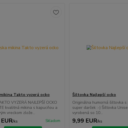
mikina Takto vyzerá ocko
Šiltovka Najlepší ocko
TAKTO VYZERÁ NAJLEPŠÍ OCKO
Originálna humorná šiltovka s 
E kvalitná mikina s kapucňou a
super darček :-) Šiltovka Unise
ým vreckom zlože...
vyrobená so 10...
 EUR
9,99 EUR
Skladom
/
ks
/
ks