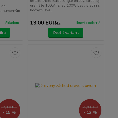
detské tričko Basic Single Jersey, strednej
gramáže 160g/m2 so 100% bavlny strih s
u do
bočnými šva...
 s humorným
.
13,00 EUR
Skladom
ihneď k odberu!
/
ks
íka
Zvoliť variant
12,99 EUR
25,99 EUR
- 15 %
- 12 %