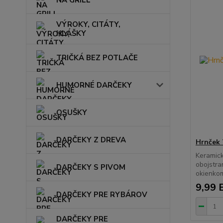
NA GRILL
VÝROKY, CITÁTY,
HLÁŠKY
TRIČKÁ BEZ POTLAČE
HUMORNÉ DARČEKY
OSUŠKY
DARČEKY Z DREVA
Hrnček 
Keramick
obojstra
DARČEKY S PIVOM
okienko
9,99 
DARČEKY PRE RYBÁROV
DARČEKY PRE