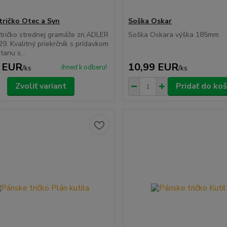
tričko Otec a Syn
Soška Oskar
 tričko strednej gramáže zn.ADLER
Soška Oskara výška 185mm
9. Kvalitný priekrčník s prídavkom
tanu s...
 EUR
10,99 EUR
ihneď k odberu!
/
ks
/
ks
Zvoliť variant
Pridať do koš