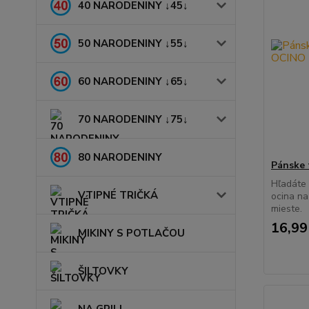
40 NARODENINY ↓45↓
50 NARODENINY ↓55↓
60 NARODENINY ↓65↓
70 NARODENINY ↓75↓
80 NARODENINY
Pánske 
Hľadáte 
VTIPNÉ TRIČKÁ
ocina na
mieste.
16,99
MIKINY S POTLAČOU
ŠILTOVKY