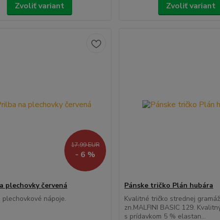
Zvoliť variant
Zvoliť variant
17,99 EUR
- 6 %
na plechovky červená
Pánske tričko Plán hubára
a plechovkové nápoje.
Kvalitné tričko strednej gramá
zn.MALFINI BASIC 129. Kvalitný
s prídavkom 5 % elastan...