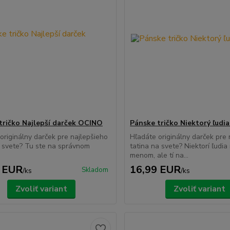
tričko Najlepší darček OCINO
Pánske tričko Niektorý ľud
originálny darček pre najlepšieho
Hľadáte originálny darček pre 
 svete? Tu ste na správnom
tatina na svete? Niektorí ľudia
menom, ale tí na...
 EUR
16,99 EUR
Skladom
/
ks
/
ks
Zvoliť variant
Zvoliť variant