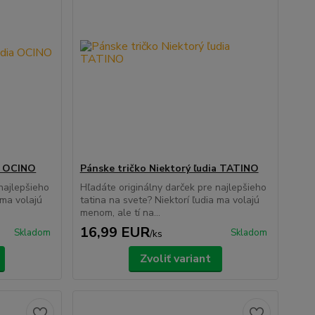
ia OCINO
Pánske tričko Niektorý ľudia TATINO
najlepšieho
Hľadáte originálny darček pre najlepšieho
 ma volajú
tatina na svete? Niektorí ľudia ma volajú
menom, ale tí na...
16,99 EUR
Skladom
Skladom
/
ks
Zvoliť variant