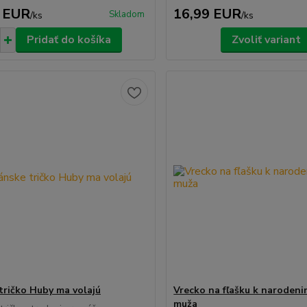
 EUR
16,99 EUR
Skladom
/
ks
/
ks
Pridať do košíka
Zvoliť variant
tričko Huby ma volajú
Vrecko na fľašku k naroden
muža