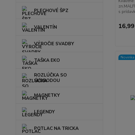
Kvalitné
zn.MALFI
PLECHOVÉ ŠPZ
s prídav
16,99
VALENTÍN
VÝROČIE SVADBY
Novinka
TAŠKA EKO
ROZLÚČKA SO
SLOBODOU
MAGNETKY
LEGENDY
POTLAC NA TRICKA