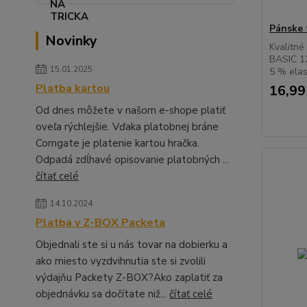
Pánske 
Novinky
Kvalitné
BASIC 12
15.01.2025
5 % elas
Platba kartou
16,99
Od dnes môžete v našom e-shope platiť
oveľa rýchlejšie. Vďaka platobnej bráne
Comgate je platenie kartou hračka.
Odpadá zdĺhavé opisovanie platobných ...
čítať celé
14.10.2024
Platba v Z-BOX Packeta
Objednali ste si u nás tovar na dobierku a
ako miesto vyzdvihnutia ste si zvolili
výdajňu Packety Z-BOX?Ako zaplatiť za
objednávku sa dočítate niž...
čítať celé