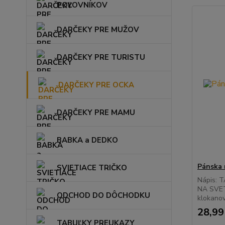
POĽOVNÍKOV
DARČEKY PRE MUŽOV
DARČEKY PRE TURISTU
DARČEKY PRE OCKA
DARČEKY PRE MAMU
BABKA a DEDKO
Pánska 
SVIETIACE TRIČKO
Nápis: 
NA SVET
ODCHOD DO DÔCHODKU
klokanov
28,99
TABUĽKY PREUKAZY