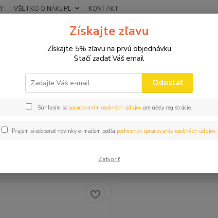
Y
VŠETKO O NÁKUPE
KONTAKT
Získajte zľavu
Neviet
Hľadať
+421
Získajte 5% zľavu na prvú objednávku
(Po-Pi
Stačí zadať Váš email
DARČEKY PRE OCKA
Odoslať
ČEKY PRE OCKA
Súhlasím so
spracovaním osobných údajov
pre účely registrácie.
Prajem si odoberať novinky e-mailom podľa
podmienok spracovania osobných údajov
.
šie
Najlacnejšie
Najdrahšie
Zatvoriť
m 1-57 z 57