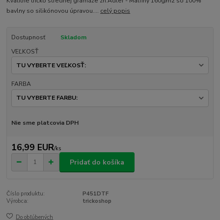
Kvalitné tričko strednej gramáže zn.Adler - Malfiny 160g/m2 so 100%
bavlny so silikónovou úpravou....
celý popis
Dostupnosť
Skladom
VEĽKOSŤ
FARBA
Nie sme platcovia DPH
16,99 EUR
/
ks
Pridať do košíka
Číslo produktu:
P451DTF
Výrobca:
trickoshop
Do obľúbených