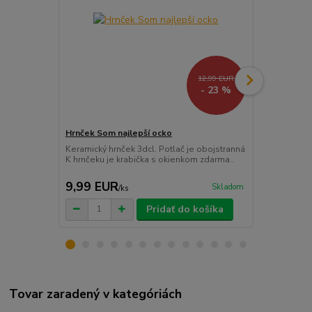
12,99 EUR
- 23 %
Hrnček Som najlepší ocko
Najlepší ock
Keramický hrnček 3dcl. Potlač je obojstranná
Kartička (pr
K hrnčeku je krabička s okienkom zdarma..
super dopln
9,99 EUR
1,20 EU
Skladom
/
ks
Pridať do košíka
Tovar zaradený v kategóriách