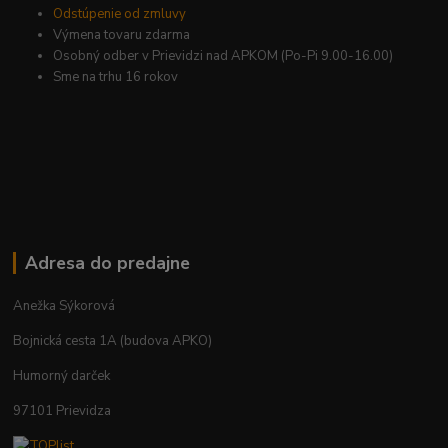
Odstúpenie od zmluvy
Výmena tovaru zdarma
Osobný odber v Prievidzi nad APKOM (Po-Pi 9.00-16.00)
Sme na trhu 16 rokov
Adresa do predajne
Anežka Sýkorová
Bojnická cesta 1A (budova APKO)
Humorný darček
97101 Prievidza