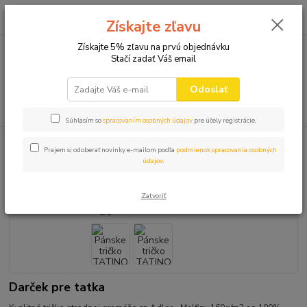
0
ks
+421 910 582 980
za
0,00 EUR
Získajte zľavu
(Po-Pi 9.00-16.00)
Získajte 5% zľavu na prvú objednávku
Stačí zadať Váš email
Menu
Odoslať
Hľadať
Súhlasím so
spracovaním osobných údajov
pre účely registrácie.
Úvod
VTIPNÉ TRIČKÁ
OCKO a MAMIČKA
Pánske tričko TATINO
Prajem si odoberať novinky e-mailom podľa
podmienok spracovania osobných
údajov
.
Pánske tričko TATINO
Zatvoriť
Darček pre tatka