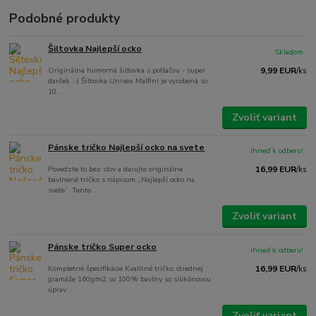
Podobné produkty
Šiltovka Najlepší ocko
Skladom
Originálna humorná šiltovka s potlačou - super
9,99 EUR
/
ks
darček :-) Šiltovka Unisex Malfini je vyrobená so
10...
Zvoliť variant
Pánske tričko Najlepší ocko na svete
ihneď k odberu!
Povedzte to bez slov a darujte originálne
16,99 EUR
/
ks
bavlnené tričko s nápisom „Najlepší ocko na
svete“. Tento ...
Zvoliť variant
Pánske tričko Super ocko
ihneď k odberu!
Kompletné špecifikácie Kvalitné tričko strednej
16,99 EUR
/
ks
gramáže 160g/m2 so 100% bavlny so silikónovou
úprav...
Zvoliť variant