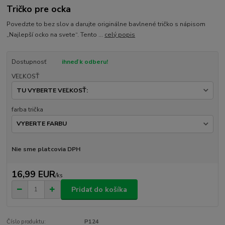
Tričko pre ocka
Povedzte to bez slov a darujte originálne bavlnené tričko s nápisom
„Najlepší ocko na svete“. Tento ...
celý popis
Dostupnosť
ihneď k odberu!
VEĽKOSŤ
farba trička
Nie sme platcovia DPH
16,99 EUR
/
ks
Pridať do košíka
Číslo produktu:
P124