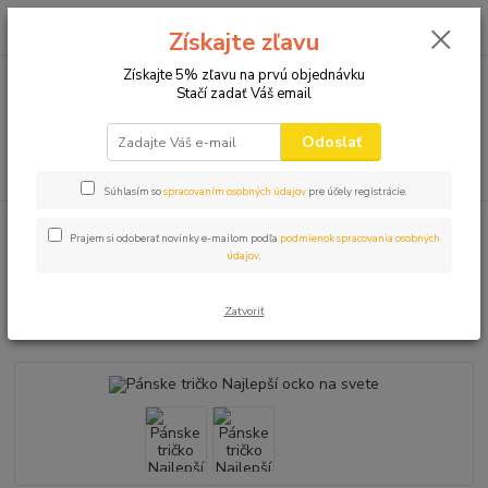
0
ks
+421 910 582 980
za
0,00 EUR
Získajte zľavu
(Po-Pi 9.00-16.00)
Získajte 5% zľavu na prvú objednávku
Stačí zadať Váš email
Menu
Odoslať
Hľadať
Súhlasím so
spracovaním osobných údajov
pre účely registrácie.
Úvod
VTIPNÉ TRIČKÁ
OCKO a MAMIČKA
Pánske tričko Najlepší
Prajem si odoberať novinky e-mailom podľa
podmienok spracovania osobných
ocko na svete
údajov
.
Pánske tričko Najlepší ocko na
Zatvoriť
svete