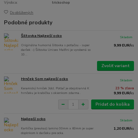
Výrobca:
trickoshop
Do obľúbených
Podobné produkty
Šiltovka Najlepší ocko
Skladom
Originálna humorná šiltovka s potlačou - super
9,99 EUR
/
ks
darček :-) Šiltovka Unisex Malfini je vyrobená so
10...
Zvoliť variant
Hrnček Som najlepší ocko
Skladom
Keramický hrnček 3dcl. Potlač je obojstranná K
23 % zľava
hrnčeku je krabička s okienkom zdarma..
9,99 EUR
/
ks
Pridať do košíka
Najlepší ocko
Skladom
Kartička (preukaz) lamino 90mm x 60mm je super
1,20 EUR
/
ks
doplnkom k darčeku pre ocka.