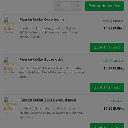
Pridať do košíka
Pánske tričko Ocko hrdina
ihneď k odberu!
Kvalitné tričko strednej gramáže 160g/m2 so
16,99 EUR
/
ks
100% bavlny so silikónovou úpravou. Veľmi
pohodlný priek...
Zvoliť variant
Pánske tričko Super ocko
ihneď k odberu!
Kompletné špecifikácie Kvalitné tričko strednej
16,99 EUR
/
ks
gramáže 160g/m2 so 100% bavlny so silikónovou
úprav...
Zvoliť variant
Pánske tričko Takto vyzerá ocko
Skladom
Kvalitné tričko strednej gramáže zn.Adler -
16,99 EUR
/
ks
Malfiny 160g/m2 so 100% bavlny so silikónovou
úpravou. ...
Zvoliť variant