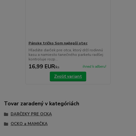
Pánske tričko Som najlepší otec
Hľadáte darček pre otca, ktorý drží rodinnú
kasu a namiesto tanečného parketu radšej
kontroluje rozp...
16,99 EUR
ihneď k odberu!
/
ks
Zvoliť variant
Tovar zaradený v kategóriách
DARČEKY PRE OCKA
OCKO a MAMIČKA