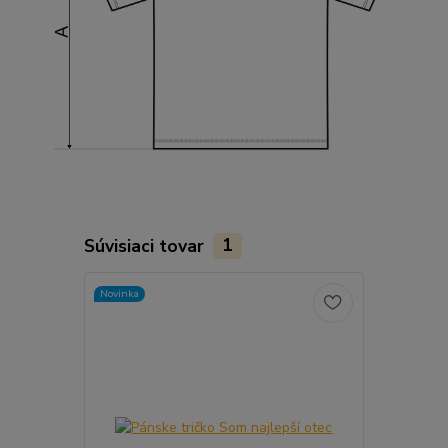
Súvisiaci tovar
1
Novinka