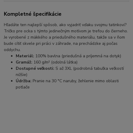
Kompletné špecifikácie
Hľadáte ten najlepší spôsob, ako vyjadriť vďaku svojmu tatinkovi?
Tričko pre ocka s týmto jedinečným motívom je trefou do čierneho.
Je vyrobené z mäkkého a priedušného materiálu, takže sa v ňom
bude cítiť skvele pri práci v záhrade, na prechádzke aj počas
oddychu.
Materiál:
100% bavlna (priedušná a príjemná na dotyk)
Gramáž:
160 g/m² (odolná látka)
Dostupné veľkosti:
S až 3XL (podrobná tabuľka veľkostí
nižšie)
Údržba:
Pranie na 30 °C naruby, žehlenie mimo oblasti
potlače