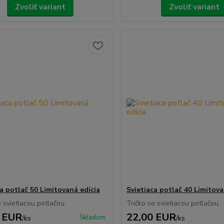
Zvoliť variant
Zvoliť variant
ca potlač 50 Limitovaná edícia
Svietiaca potlač 40 Limitova
o svietiacou potlačou.
Tričko so svietiacou potlačou.
 EUR
22,00 EUR
Skladom
/
ks
/
ks