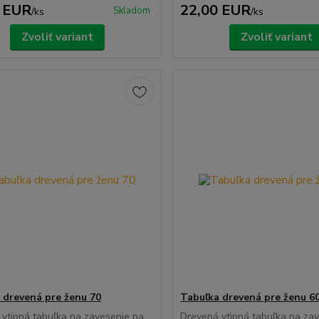
 EUR
22,00 EUR
Skladom
/
ks
/
ks
Zvoliť variant
Zvoliť variant
 drevená pre ženu 70
Tabuľka drevená pre ženu 6
vtipná tabuľka na zavesenie na
Drevená vtipná tabuľka na za