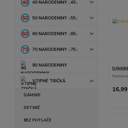
40 NARODENINY ↓45↓
50 NARODENINY ↓55↓
60 NARODENINY ↓65↓
70 NARODENINY ↓75↓
80 NARODENINY
DÁMSKE 
Humorné 
VTIPNÉ TRIČKÁ
16,99
DÁMSKE
DETSKÉ
BEZ POTLAČE