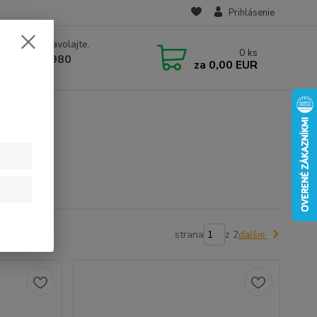
Prihlásenie
e si rady? Zavolajte.
0
ks
 910 582 980
za
0,00 EUR
 9.00-16.00)
strana
z 2
ďalšie