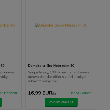
 80
Dámske tričko Nebrzdím 80
ilikónová
Single Jersey, 100 % bavlna , silikónová
krátkym
úprava dámske tričko s veľmi krátkym
rukávom voľný okrú...
16,99 EUR
eď k odberu!
ihneď k odberu!
/
ks
Zvoliť variant