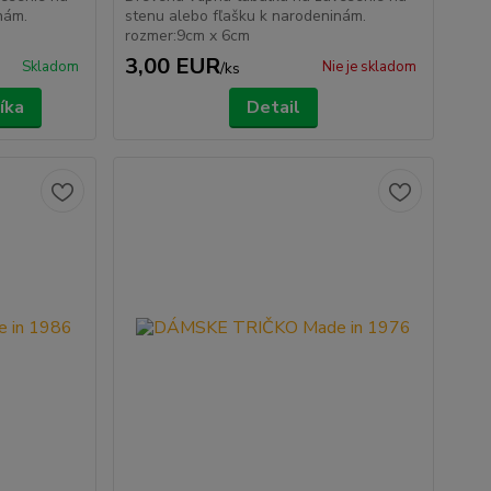
inám.
stenu alebo fľašku k narodeninám.
rozmer:9cm x 6cm
3,00 EUR
Skladom
Nie je skladom
/
ks
íka
Detail