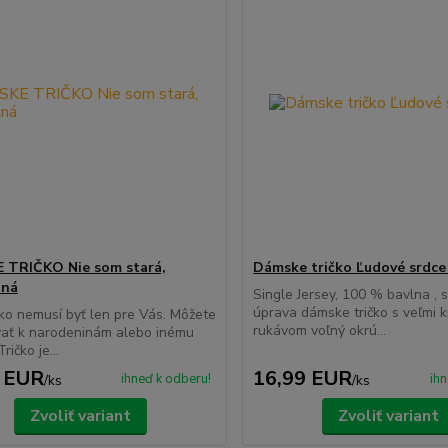
 TRIČKO Nie som stará,
Dámske tričko Ľudové srdce
aná
Single Jersey, 100 % bavlna , s
úprava dámske tričko s veľmi 
čko nemusí byť len pre Vás. Môžete
rukávom voľný okrú...
vať k narodeninám alebo inému
ričko je...
 EUR
16,99 EUR
ihneď k odberu!
ihn
/
ks
/
ks
Zvoliť variant
Zvoliť variant