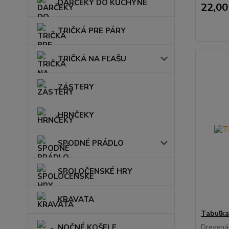
DARČEKY DO KUCHYNE
22,00
TRIČKÁ PRE PÁRY
TRIČKÁ NA FĽAŠU
ZÁSTERY
HRNČEKY
SPODNÉ PRÁDLO
SPOLOČENSKÉ HRY
KRAVATA
Tabuľka
NOČNÉ KOŠELE
Drevená 