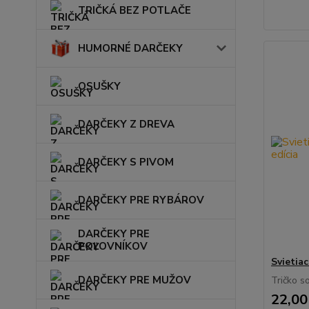
TRIČKÁ BEZ POTLAČE
HUMORNÉ DARČEKY
OSUŠKY
DARČEKY Z DREVA
DARČEKY S PIVOM
DARČEKY PRE RYBÁROV
DARČEKY PRE
POĽOVNÍKOV
Svietia
DARČEKY PRE MUŽOV
Tričko s
22,00