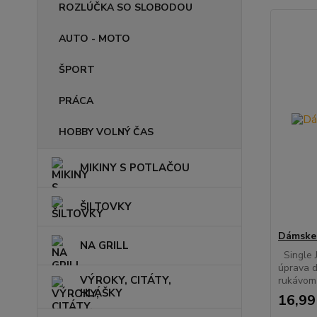
ROZLÚČKA SO SLOBODOU
AUTO - MOTO
ŠPORT
PRÁCA
HOBBY VOLNÝ ČAS
MIKINY S POTLAČOU
ŠILTOVKY
Dámske 
NA GRILL
Single J
úprava d
VÝROKY, CITÁTY,
rukávom 
HLÁŠKY
16,99