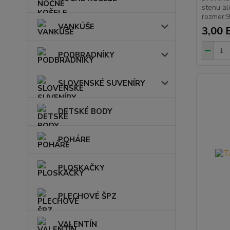
stenu al
rozmer:
VANKÚŠE
3,00 
PODBRADNÍKY
SLOVENSKÉ SUVENÍRY
DETSKÉ BODY
POHÁRE
PLOSKAČKY
PLECHOVÉ ŠPZ
VALENTÍN