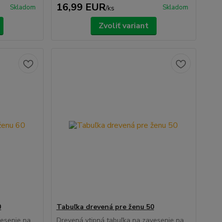
16,99 EUR
Skladom
Skladom
/
ks
Zvoliť variant
0
Tabuľka drevená pre ženu 50
vesenie na
Drevená vtipná tabuľka na zavesenie na