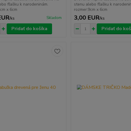
ebo fľašku k narodeninám.
stenu alebo fľašku k naroden
9cm x 6cm
rozmer:9cm x 6cm
EUR
3,00 EUR
Skladom
/
ks
/
ks
Pridať do košíka
Pridať do koš