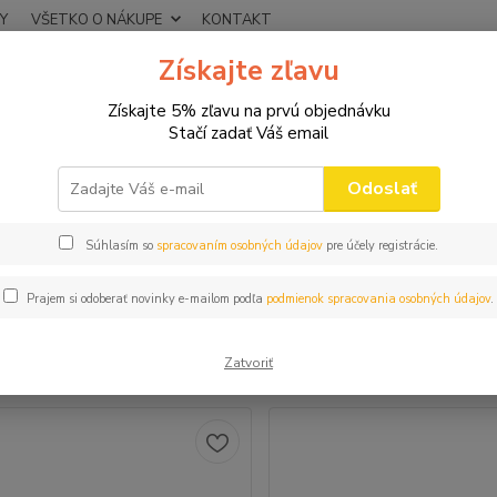
Y
VŠETKO O NÁKUPE
KONTAKT
Získajte zľavu
Neviet
Hľadať
+421
Získajte 5% zľavu na prvú objednávku
(Po-Pi
Stačí zadať Váš email
VTIPNÉ TRIČKÁ
NARODENINOVÉ
Dámske tričká
Odoslať
ke tričká
Súhlasím so
spracovaním osobných údajov
pre účely registrácie.
Prajem si odoberať novinky e-mailom podľa
podmienok spracovania osobných údajov
.
šie
Najlacnejšie
Najdrahšie
Zatvoriť
m 1-72 z 75