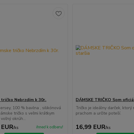
tričko Nebrzdím k 30r.
DÁMSKE TRIČKO Som oficiál
ersey, 100 % bavlna , silikónová
Tričko je ideálny darček, ktor
ámske tričko s veľmi krátkym
prachom a určite poteší.
voľný okrúh...
 EUR
16,99 EUR
ihneď k odberu!
/
ks
/
ks