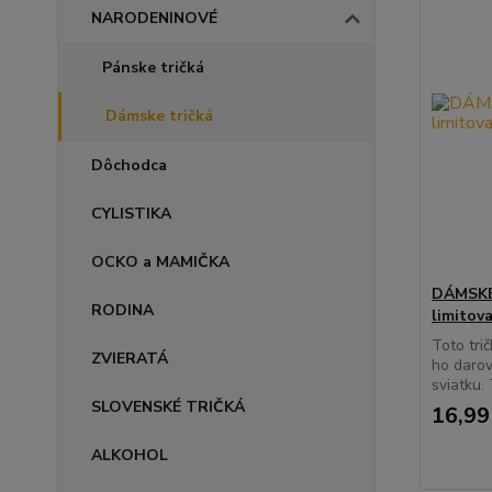
NARODENINOVÉ
Pánske tričká
Dámske tričká
Dôchodca
CYLISTIKA
OCKO a MAMIČKA
DÁMSKE
RODINA
limitov
Toto tri
ZVIERATÁ
ho daro
sviatku. T
SLOVENSKÉ TRIČKÁ
16,99
ALKOHOL