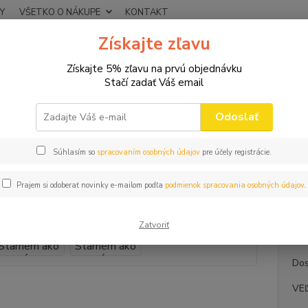
Y
VŠETKO O NÁKUPE
KONTAKT
Získajte zľavu
Neviet
Hľadať
+421
Získajte 5% zľavu na prvú objednávku
(Po-Pi
Stačí zadať Váš email
VTIPNÉ TRIČKÁ
DÁMSKE
DÁMSKE TRIČKO Starnem ako víno
Odoslať
SKE TRIČKO Starnem ako víno
Súhlasím so
spracovaním osobných údajov
pre účely registrácie.
Trič
Prajem si odoberať novinky e-mailom podľa
podmienok spracovania osobných údajov
.
Tričko
celý p
Zatvoriť
Dos
VE