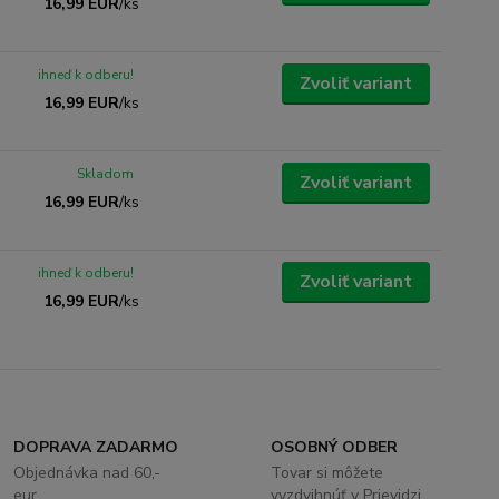
16,99 EUR
/
ks
ihneď k odberu!
Zvoliť variant
16,99 EUR
/
ks
Skladom
Zvoliť variant
16,99 EUR
/
ks
ihneď k odberu!
Zvoliť variant
16,99 EUR
/
ks
DOPRAVA ZADARMO
OSOBNÝ ODBER
Objednávka nad 60,-
Tovar si môžete
eur.
vyzdvihnúť v Prievidzi