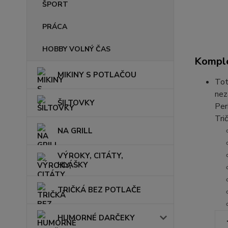
ŠPORT
PRÁCA
HOBBY VOLNÝ ČAS
Komple
MIKINY S POTLAČOU
Tot
nez
ŠILTOVKY
Per
Tri
NA GRILL
VÝROKY, CITÁTY,
HLÁŠKY
TRIČKÁ BEZ POTLAČE
HUMORNÉ DARČEKY