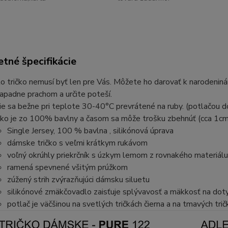
tné špecifikácie
o tričko nemusí byť len pre Vás. Môžete ho darovať k narodeninám
apadne prachom a určite poteší.
ie sa bežne pri teplote 30-40°C prevrátené na ruby. (potlačou d
čko je zo 100% bavlny a časom sa môže trošku zbehnúť (cca 1cm
Single Jersey, 100 % bavlna , silikónová úprava
dámske tričko s veľmi krátkym rukávom
voľný okrúhly priekrčník s úzkym lemom z rovnakého materiálu
ramená spevnené všitým prúžkom
zúžený strih zvýrazňujúci dámsku siluetu
silikónové zmäkčovadlo zaisťuje splývavosť a mäkkosť na dot
potlač je väčšinou na svetlých tričkách čierna a na tmavých trič