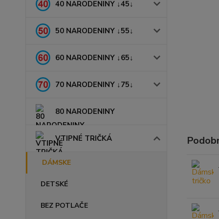
40 NARODENINY ↓45↓
50 NARODENINY ↓55↓
60 NARODENINY ↓65↓
70 NARODENINY ↓75↓
80 NARODENINY
VTIPNÉ TRIČKÁ
Podobn
DÁMSKE
DETSKÉ
BEZ POTLAČE