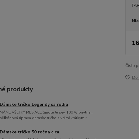
FA
Nie
16
Číslo p
Do 
é produkty
Dámske tričko Legendy sa rodia
MÁME VŠETKY MESIACE Single Jersey, 100 % bavlna ,
silikónová úprava dámske tričko s veľmi krátkym r...
Dámske tričko 50 ročná cica