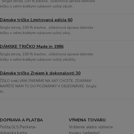
Single Jersey, 100 % bavlna , silikónová úprava dámske
tričko s veľmi krátkym rukávom voľný okrúh...
Dámske tričko Limitovaná edícia 60
Single Jersey, 100 % bavlna , silikónová úprava dámske
tričko s veľmi krátkym rukávom voľný okrú...
DÁMSKE TRIČKO Made in 1986
Single Jersey, 100 % bavlna , silikónová úprava dámske
tričko s veľmi krátkym rukávom voľný okrúhly...
Dámske tričko Zrejem k dokonalosti 30
ČÍSLO (vek) VÁM ZMENÍME NA AKÝ CHCETE. ZDARMA!
NAPÍŠTE NÁM TO DO POZNÁMKY V OBJEDNÁVKE. Single
Je...
DOPRAVA A PLATBA
VÝMENA TOVARU
Pošta,GLS,Packeta-
Vrátenie alebo výmena
dobierka,karta
tovaru zadarmo!