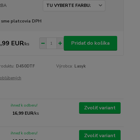
RBA
 sme platcovia DPH
,99 EUR
Pridať do košíka
/
ks
roduktu:
D450DTF
Výrobca:
Lasyk
obľúbených
ihneď k odberu!
Zvoliť variant
16,99 EUR
/
ks
ihneď k odberu!
Zvoliť variant