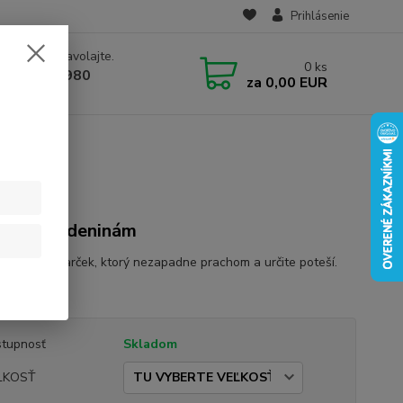
Prihlásenie
e si rady? Zavolajte.
0
ks
 910 582 980
za
0,00 EUR
 9.00-16.00)
ko k narodeninám
 je ideálny darček, ktorý nezapadne prachom a určite poteší.
opis
tupnosť
Skladom
ĽKOSŤ