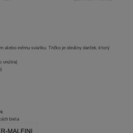
 alebo inému sviatku. Tričko je ideálny darček, ktorý
o vnútra)
)
yk
kách biela