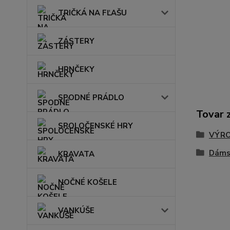
TRIČKÁ NA FĽAŠU
ZÁSTERY
HRNČEKY
SPODNÉ PRÁDLO
Tovar 
SPOLOČENSKÉ HRY
VÝRO
Dámsk
KRAVATA
NOČNÉ KOŠELE
VANKÚŠE