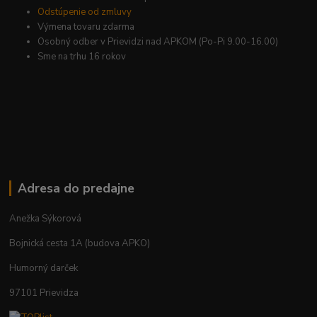
Odstúpenie od zmluvy
Výmena tovaru zdarma
Osobný odber v Prievidzi nad APKOM (Po-Pi 9.00-16.00)
Sme na trhu 16 rokov
Adresa do predajne
Anežka Sýkorová
Bojnická cesta 1A (budova APKO)
Humorný darček
97101 Prievidza