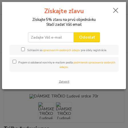
0
ks
+421 910 582 980
za
0,00 EUR
Získajte zľavu
(Po-Pi 9.00-16.00)
Získajte 5% zľavu na prvú objednávku
Stačí zadať Váš email
Menu
Odoslať
Hľadať
Súhlasím so
spracovaním osobných údajov
pre účely registrácie.
Úvod
SLOVENSKÉ SUVENÍRY
DÁMSKE TRIČKO Ľudové srdce 70r
Prajem si odoberať novinky e-mailom podľa
podmienok spracovania osobných
údajov
.
DÁMSKE TRIČKO Ľudové srdce
70r
Zatvoriť