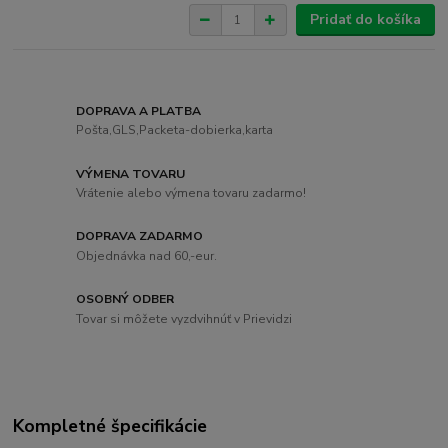
Pridať do košíka
DOPRAVA A PLATBA
Pošta,GLS,Packeta-dobierka,karta
VÝMENA TOVARU
Vrátenie alebo výmena tovaru zadarmo!
DOPRAVA ZADARMO
Objednávka nad 60,-eur.
OSOBNÝ ODBER
Tovar si môžete vyzdvihnúť v Prievidzi
Kompletné špecifikácie