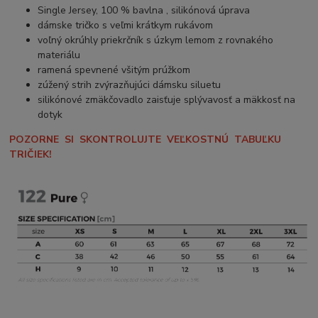
Single Jersey, 100 % bavlna , silikónová úprava
dámske tričko s veľmi krátkym rukávom
voľný okrúhly priekrčník s úzkym lemom z rovnakého
materiálu
ramená spevnené všitým prúžkom
zúžený strih zvýrazňujúci dámsku siluetu
silikónové zmäkčovadlo zaisťuje splývavosť a mäkkosť na
dotyk
POZORNE SI SKONTROLUJTE VEĽKOSTNÚ TABUĽKU
TRIČIEK!