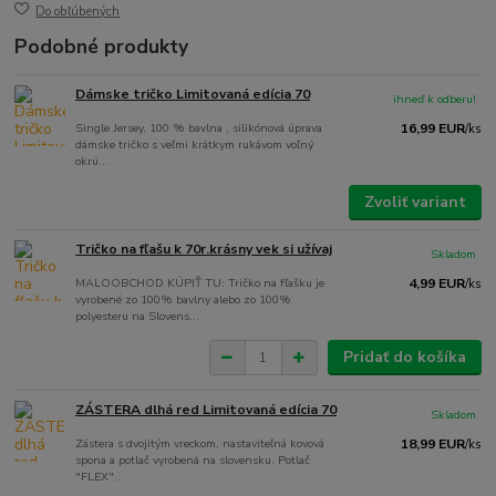
Do obľúbených
Podobné produkty
Dámske tričko Limitovaná edícia 70
ihneď k odberu!
Single Jersey, 100 % bavlna , silikónová úprava
16,99 EUR
/
ks
dámske tričko s veľmi krátkym rukávom voľný
okrú...
Zvoliť variant
Tričko na fľašu k 70r.krásny vek si užívaj
Skladom
MALOOBCHOD KÚPIŤ TU: Tričko na fľašku je
4,99 EUR
/
ks
vyrobené zo 100% bavlny alebo zo 100%
polyesteru na Slovens...
Pridať do košíka
ZÁSTERA dlhá red Limitovaná edícia 70
Skladom
Zástera s dvojitým vreckom, nastaviteľná kovová
18,99 EUR
/
ks
spona a potlač vyrobená na slovensku. Potlač
"FLEX"...