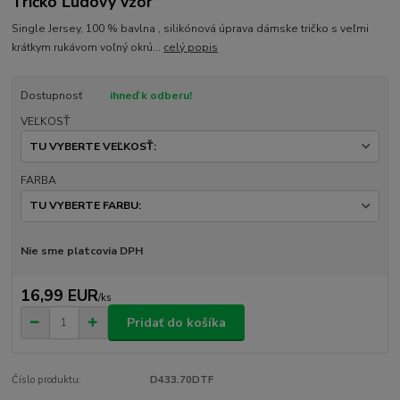
Tričko Ľudový vzor
Single Jersey, 100 % bavlna , silikónová úprava dámske tričko s veľmi
krátkym rukávom voľný okrú...
celý popis
Dostupnosť
ihneď k odberu!
VEĽKOSŤ
FARBA
Nie sme platcovia DPH
16,99 EUR
/
ks
Pridať do košíka
Číslo produktu:
D433.70DTF