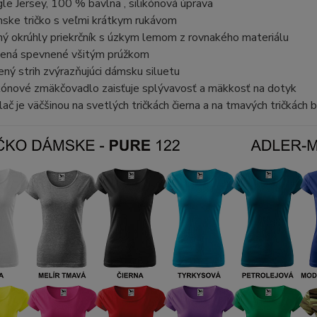
gle Jersey, 100 % bavlna , silikónová úprava
ske tričko s veľmi krátkym rukávom
ný okrúhly priekrčník s úzkym lemom z rovnakého materiálu
ená spevnené všitým prúžkom
ený strih zvýrazňujúci dámsku siluetu
ikónové zmäkčovadlo zaisťuje splývavosť a mäkkosť na dotyk
lač je väčšinou na svetlých tričkách čierna a na tmavých tričkách b