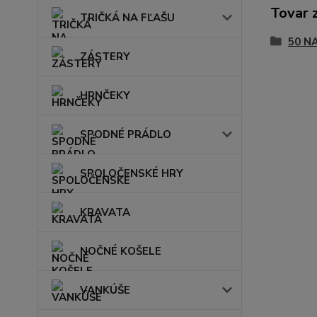
Tovar 
TRIČKÁ NA FĽAŠU
50 N
ZÁSTERY
HRNČEKY
SPODNÉ PRÁDLO
SPOLOČENSKÉ HRY
KRAVATA
NOČNÉ KOŠELE
VANKÚŠE