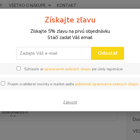
Y
VŠETKO O NÁKUPE
KONTAKT
Získajte zľavu
Neviet
Hľadať
+421
Získajte 5% zľavu na prvú objednávku
(Po-Pi
Stačí zadať Váš email
VTIPNÉ TRIČKÁ
DÁMSKE
Dámske tričko Zrejem k dokonalosti 50
Odoslať
ke tričko Zrejem k dokonalosti
Súhlasím so
spracovaním osobných údajov
pre účely registrácie.
Naro
Prajem si odoberať novinky e-mailom podľa
podmienok spracovania osobných údajov
.
ČÍSLO
NÁM T
Zatvoriť
Dos
VE