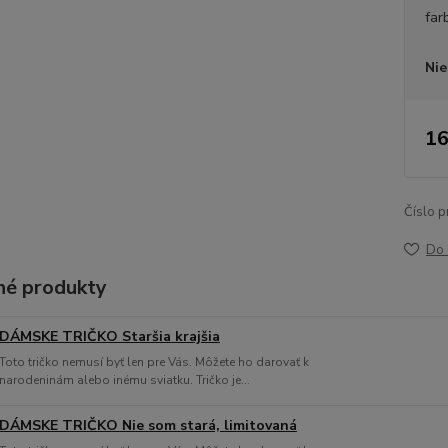
far
Nie
16
Číslo p
Do 
é produkty
DÁMSKE TRIČKO Staršia krajšia
Toto tričko nemusí byť len pre Vás. Môžete ho darovať k
narodeninám alebo inému sviatku. Tričko je...
DÁMSKE TRIČKO Nie som stará, limitovaná