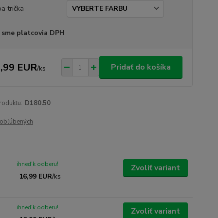
ba trička
 sme platcovia DPH
,99 EUR
Pridať do košíka
/
ks
roduktu:
D180.50
obľúbených
ihneď k odberu!
Zvoliť variant
16,99 EUR
/
ks
ihneď k odberu!
Zvoliť variant