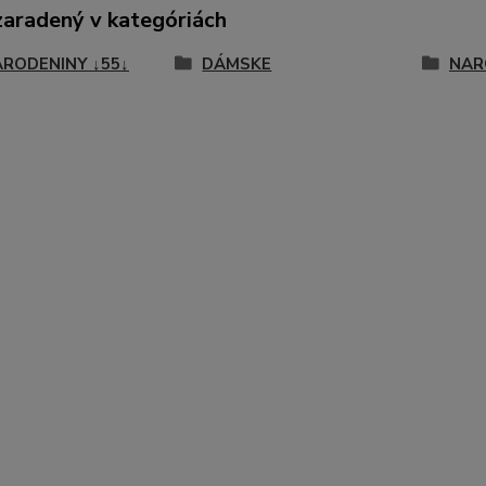
zaradený v kategóriách
ARODENINY ↓55↓
DÁMSKE
NAR