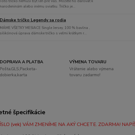
Toto tričko nemusí byť len pre Vás. Môžete ho darovať k
narodeninám alebo inému sviatku. Tričko je...
Dámske tričko Legendy sa rodia
MÁME VŠETKY MESIACE Single Jersey, 100 % bavlna ,
silikónová úprava dámske tričko s veľmi krátkym r...
DOPRAVA A PLATBA
VÝMENA TOVARU
Pošta,GLS,Packeta-
Vrátenie alebo výmena
dobierka,karta
tovaru zadarmo!
tné špecifikácie
ÍSLO (vek) VÁM ZMENÍME NA AKÝ CHCETE. ZDARMA! NA