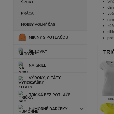
Sin
ŠPORT
dám
voľ
PRÁCA
ram
HOBBY VOLNÝ ČAS
zúž
sil
MIKINY S POTLAČOU
pot
ŠILTOVKY
NA GRILL
VÝROKY, CITÁTY,
HLÁŠKY
TRIČKÁ BEZ POTLAČE
HUMORNÉ DARČEKY