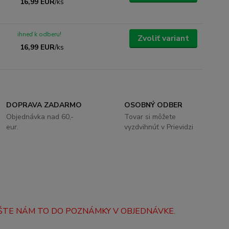
16,99 EUR
/
ks
ihneď k odberu!
Zvoliť variant
16,99 EUR
/
ks
DOPRAVA ZADARMO
OSOBNÝ ODBER
Objednávka nad 60,-
Tovar si môžete
eur.
vyzdvihnúť v Prievidzi
PÍŠTE NÁM TO DO POZNÁMKY V OBJEDNÁVKE.