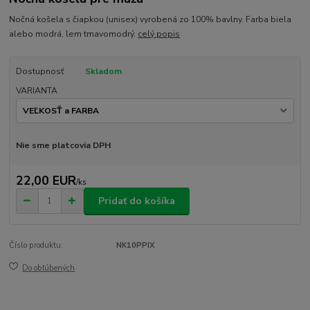
Nočná košela s čiapkou (unisex) vyrobená zo 100% bavlny. Farba biela
alebo modrá, lem tmavomodrý.
celý popis
Dostupnosť
Skladom
VARIANTA
Nie sme platcovia DPH
22,00 EUR
/
ks
Pridať do košíka
Číslo produktu:
NK10PPIX
Do obľúbených