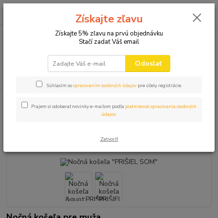
0
ks
+421 910 582 980
za
0,00 EUR
Získajte zľavu
(Po-Pi 9.00-16.00)
Získajte 5% zľavu na prvú objednávku
Stačí zadať Váš email
Menu
Odoslať
Hľadať
Súhlasím so
spracovaním osobných údajov
pre účely registrácie.
Úvod
NOČNÉ KOŠELE
Nočná košeľa "PRIŠIEL SOM"
Prajem si odoberať novinky e-mailom podľa
podmienok spracovania osobných
údajov
.
Nočná košeľa "PRIŠIEL SOM"
Zatvoriť
Novinka
Nočná košeľa pre muža