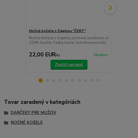
Nočná košeľa s čiapkou "ČERT"
Nočná košeľ
Nočná košela s čiapkou (unisex) vyrobená zo
Nočná košela
100% bavlny. Farba biela, lem tmavomodrý.
100% bavlny.
22,00 EUR
22,00 E
Skladom
/
ks
Zvoliť variant
Tovar zaradený v kategóriách
DARČEKY PRE MUŽOV
NOČNÉ KOŠELE