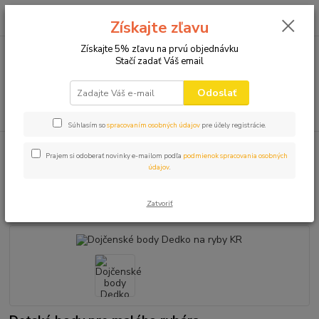
0
ks
+421 910 582 980
za
0,00 EUR
Získajte zľavu
(Po-Pi 9.00-16.00)
Získajte 5% zľavu na prvú objednávku
Stačí zadať Váš email
Menu
Odoslať
Hľadať
Súhlasím so
spracovaním osobných údajov
pre účely registrácie.
Úvod
NOVINKY 2025
Dojčenské body Dedko na ryby KR
Prajem si odoberať novinky e-mailom podľa
podmienok spracovania osobných
údajov
.
Dojčenské body Dedko na ryby
KR
Zatvoriť