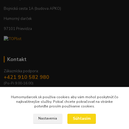
Bojnická cesta 1A (budova APKO)
Humorný darček
97101 Prievidza
Kontakt
Zákaznícka podpora:
+421 910 582 980
(Po-Pi 9.00-16.00)
info@humornydarcek.sk
Humornydarcek.sk používa cookies aby vám mohol poskytnúť čo
najkvalitnejšie služby. Pokiaľ chcete pokračovať na stránke
potvrďte prosím používanie cookies.
Súhlasím
Nastavenia