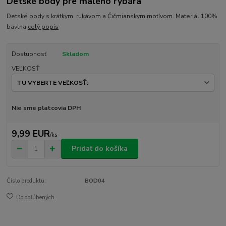
Detské body pre malého rybára
Detské body s krátkym rukávom a Čičmianskym motívom. Materiál:100%
bavlna
celý popis
Dostupnosť
Skladom
VEĽKOSŤ
Nie sme platcovia DPH
9,99 EUR
/
ks
Pridať do košíka
Číslo produktu:
BOD04
Do obľúbených