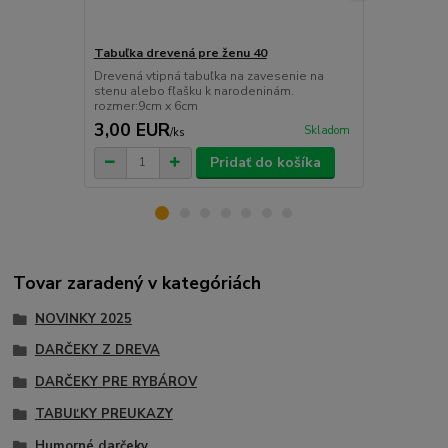
Tabuľka drevená pre ženu 40
ŠPZ s menom
Drevená vtipná tabuľka na zavesenie na
Plechové ta
stenu alebo fľašku k narodeninám.
do auta, kanc
rozmer:9cm x 6cm
Rozmer:7 x 26
3,00 EUR
2,99 EU
Skladom
/
ks
Pridať do košíka
Tovar zaradený v kategóriách
NOVINKY 2025
DARČEKY Z DREVA
DARČEKY PRE RYBÁROV
TABUĽKY PREUKAZY
Humorné darčeky