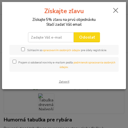
0
ks
+421 910 582 980
za
0,00 EUR
Získajte zľavu
(Po-Pi 9.00-16.00)
Získajte 5% zľavu na prvú objednávku
Stačí zadať Váš email
Menu
Odoslať
Hľadať
Súhlasím so
spracovaním osobných údajov
pre účely registrácie.
Úvod
TABUĽKY PREUKAZY
Tabuľka drevená Najlepší rybár
Prajem si odoberať novinky e-mailom podľa
podmienok spracovania osobných
údajov
.
Tabuľka drevená Najlepší rybár
Zatvoriť
Humorná tabuľka pre rybára