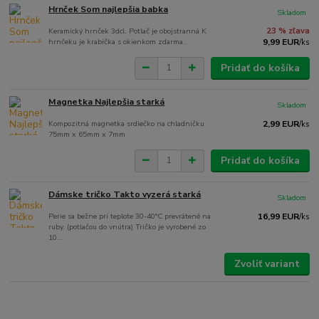
Hrnček Som najlepšia babka
Skladom
Keramický hrnček 3dcl. Potlač je obojstranná K
23 % zľava
hrnčeku je krabička s okienkom zdarma..
9,99 EUR
/
ks
Pridať do košíka
Magnetka Najlepšia starká
Skladom
Kompozitná magnetka srdiečko na chladničku
2,99 EUR
/
ks
75mm x 65mm x 7mm
Pridať do košíka
Dámske tričko Takto vyzerá starká
Skladom
Perie sa bežne pri teplote 30-40°C prevrátené na
16,99 EUR
/
ks
ruby. (potlačou do vnútra) Tričko je vyrobené zo
10...
Zvoliť variant