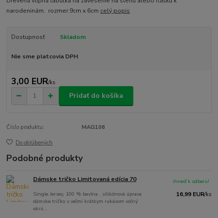
Drevená vtipná tabuľka na zavesenie na stenu alebo fľašku k
narodeninám. rozmer:9cm x 6cm
celý popis
Dostupnosť
Skladom
Nie sme platcovia DPH
3,00 EUR
/
ks
Pridať do košíka
Číslo produktu:
MAG106
Do obľúbených
Podobné produkty
Dámske tričko Limitovaná edícia 70
ihneď k odberu!
Single Jersey, 100 % bavlna , silikónová úprava
16,99 EUR
/
ks
dámske tričko s veľmi krátkym rukávom voľný
okrú...