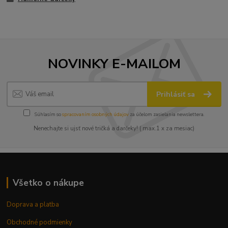
NOVINKY E-MAILOM
Prihlásiť sa
Súhlasím so
spracovaním osobných údajov
za účelom zasielania newslettera.
Nenechajte si ujsť nové tričká a darčeky! ( max.1 x za mesiac)
Všetko o nákupe
Doprava a platba
Obchodné podmienky