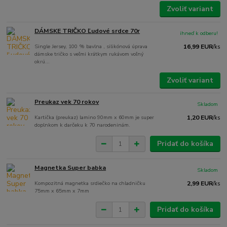
Zvoliť variant
DÁMSKE TRIČKO Ľudové srdce 70r
ihneď k odberu!
Single Jersey, 100 % bavlna , silikónová úprava
16,99 EUR
/
ks
dámske tričko s veľmi krátkym rukávom voľný
okrú...
Zvoliť variant
Preukaz vek 70 rokov
Skladom
Kartička (preukaz) lamino 90mm x 60mm je super
1,20 EUR
/
ks
doplnkom k darčeku k 70 narodeninám.
Pridať do košíka
Magnetka Super babka
Skladom
Kompozitná magnetka srdiečko na chladničku
2,99 EUR
/
ks
75mm x 65mm x 7mm
Pridať do košíka