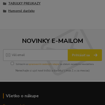
TABUĽKY PREUKAZY
Humorné darčeky
NOVINKY E-MAILOM
Prihlásiť sa
Súhlasím so
spracovaním osobných údajov
za účelom zasielania newslettera.
Nenechajte si ujsť nové tričká a darčeky! ( max.1 x za mesiac)
Všetko o nákupe