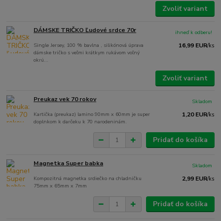
Zvoliť variant
DÁMSKE TRIČKO Ľudové srdce 70r
ihneď k odberu!
Single Jersey, 100 % bavlna , silikónová úprava
16,99 EUR
/
ks
dámske tričko s veľmi krátkym rukávom voľný
okrú...
Zvoliť variant
Preukaz vek 70 rokov
Skladom
Kartička (preukaz) lamino 90mm x 60mm je super
1,20 EUR
/
ks
doplnkom k darčeku k 70 narodeninám.
Pridať do košíka
Magnetka Super babka
Skladom
Kompozitná magnetka srdiečko na chladničku
2,99 EUR
/
ks
75mm x 65mm x 7mm
Pridať do košíka