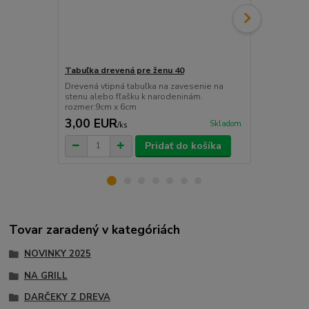
Tabuľka drevená pre ženu 40
ŠPZ s menom
Drevená vtipná tabuľka na zavesenie na
Plechové ta
stenu alebo fľašku k narodeninám.
do auta, kanc
rozmer:9cm x 6cm
Rozmer:7 x 26
3,00 EUR
2,99 EU
Skladom
/
ks
Pridať do košíka
Tovar zaradený v kategóriách
NOVINKY 2025
NA GRILL
DARČEKY Z DREVA