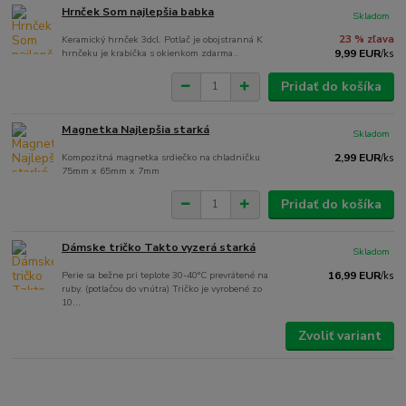
Hrnček Som najlepšia babka
Skladom
Keramický hrnček 3dcl. Potlač je obojstranná K
23 % zľava
hrnčeku je krabička s okienkom zdarma..
9,99 EUR
/
ks
Pridať do košíka
Magnetka Najlepšia starká
Skladom
Kompozitná magnetka srdiečko na chladničku
2,99 EUR
/
ks
75mm x 65mm x 7mm
Pridať do košíka
Dámske tričko Takto vyzerá starká
Skladom
Perie sa bežne pri teplote 30-40°C prevrátené na
16,99 EUR
/
ks
ruby. (potlačou do vnútra) Tričko je vyrobené zo
10...
Zvoliť variant