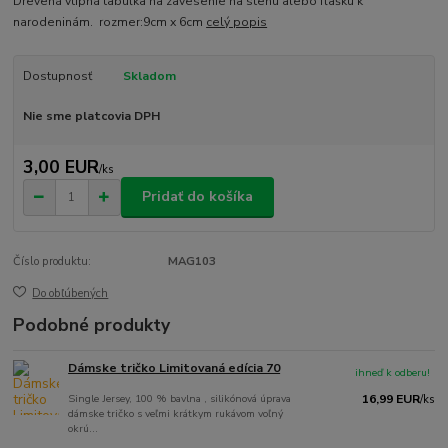
Drevená vtipná tabuľka na zavesenie na stenu alebo fľašku k
narodeninám. rozmer:9cm x 6cm
celý popis
Dostupnosť
Skladom
Nie sme platcovia DPH
3,00 EUR
/
ks
Pridať do košíka
Číslo produktu:
MAG103
Do obľúbených
Podobné produkty
Dámske tričko Limitovaná edícia 70
ihneď k odberu!
Single Jersey, 100 % bavlna , silikónová úprava
16,99 EUR
/
ks
dámske tričko s veľmi krátkym rukávom voľný
okrú...