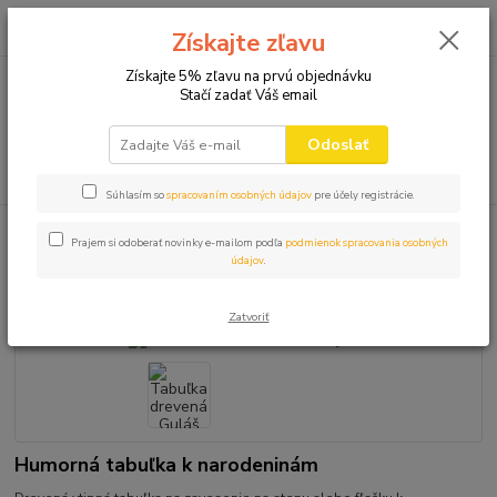
0
ks
+421 910 582 980
za
0,00 EUR
Získajte zľavu
(Po-Pi 9.00-16.00)
Získajte 5% zľavu na prvú objednávku
Stačí zadať Váš email
Menu
Odoslať
Hľadať
Súhlasím so
spracovaním osobných údajov
pre účely registrácie.
Úvod
TABUĽKY PREUKAZY
Tabuľka drevená Guláš majster
Prajem si odoberať novinky e-mailom podľa
podmienok spracovania osobných
údajov
.
Tabuľka drevená Guláš majster
Zatvoriť
Humorná tabuľka k narodeninám