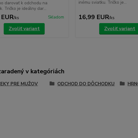
inému sviatku. Tričko je...
ho darovať k odchodu na
 Tričko je ideálny dar...
 EUR
16,99 EUR
Skladom
/
ks
/
ks
Zvoliť variant
Zvoliť variant
zaradený v kategóriách
EKY PRE MUŽOV
ODCHOD DO DÔCHODKU
HRN