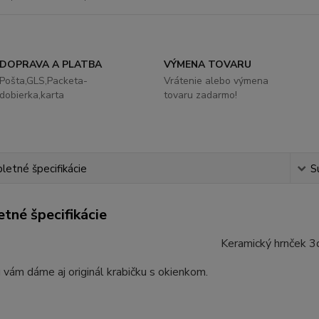
DOPRAVA A PLATBA
VÝMENA TOVARU
Pošta,GLS,Packeta-
Vrátenie alebo výmena
dobierka,karta
tovaru zadarmo!
etné špecifikácie
S
tné špecifikácie
Keramický hrnček 3d
 vám dáme aj originál krabičku s okienkom.