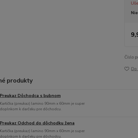
Uše
Nie
9,
Číslo p
Do 
é produkty
Preukaz Dôchodca s bubnom
Kartička (preukaz) lamino 90mm x 60mm je super
doplnkom k darčeku pre dôchodcu.
Preukaz Odchod do dôchodku žena
Kartička (preukaz) lamino 90mm x 60mm je super
doplnkom k darčeku pre dôchodcu.