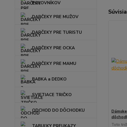
POĽOVNÍKOV
Súvisia
DARČEKY PRE MUŽOV
DARČEKY PRE TURISTU
DARČEKY PRE OCKA
DARČEKY PRE MAMU
BABKA a DEDKO
SVIETIACE TRIČKO
ODCHOD DO DÔCHODKU
Dámske 
dôchod
Toto tri
TABUĽKY PREUKAZY