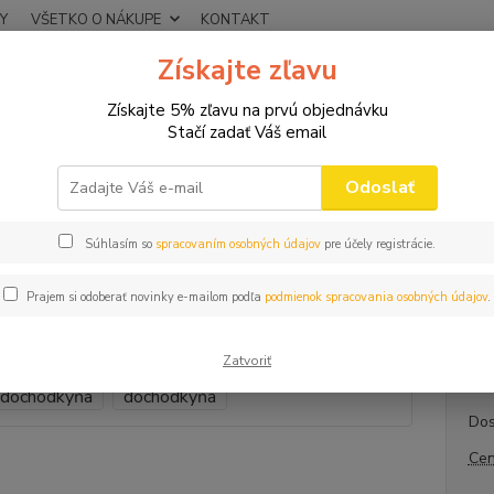
Y
VŠETKO O NÁKUPE
KONTAKT
Získajte zľavu
Neviet
Hľadať
+421
Získajte 5% zľavu na prvú objednávku
(Po-Pi
Stačí zadať Váš email
HRNČEKY
Hrnček Spokojná dôchodkyňa
Odoslať
ek Spokojná dôchodkyňa
Súhlasím so
spracovaním osobných údajov
pre účely registrácie.
Darč
Prajem si odoberať novinky e-mailom podľa
podmienok spracovania osobných údajov
.
Kerami
okien
Zatvoriť
Dos
Cen