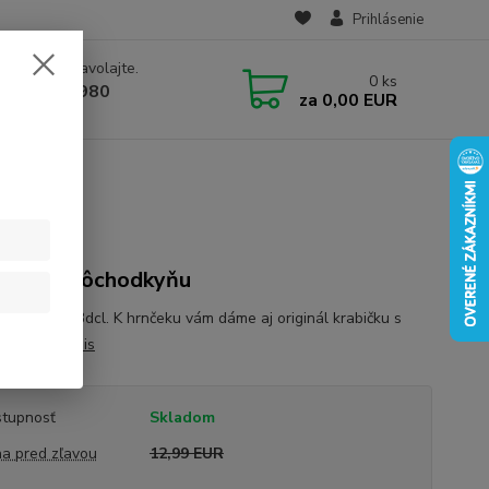
Prihlásenie
e si rady? Zavolajte.
0
ks
 910 582 980
za
0,00 EUR
 9.00-16.00)
ek pre dôchodkyňu
cký hrnček 3dcl. K hrnčeku vám dáme aj originál krabičku s
kom.
celý popis
tupnosť
Skladom
a pred zľavou
12,99 EUR