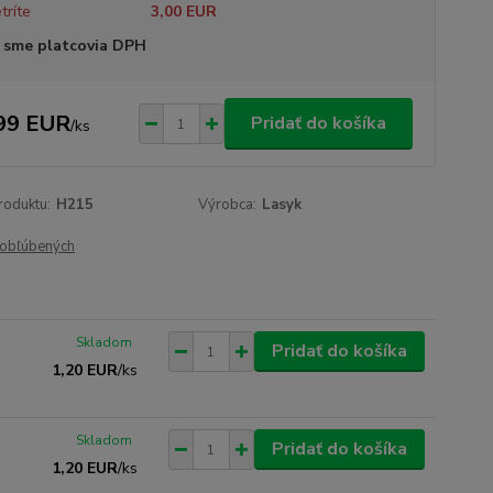
tríte
3,00 EUR
 sme platcovia DPH
99 EUR
Pridať do košíka
/
ks
roduktu:
H215
Výrobca:
Lasyk
obľúbených
Skladom
Pridať do košíka
1,20 EUR
/
ks
Skladom
Pridať do košíka
1,20 EUR
/
ks