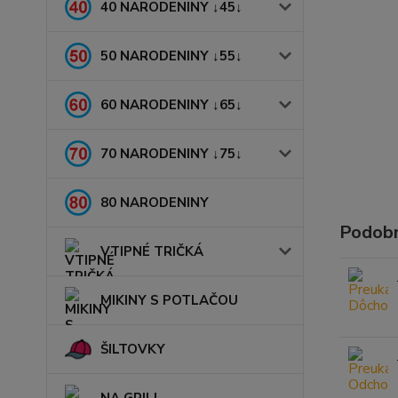
40 NARODENINY ↓45↓
50 NARODENINY ↓55↓
60 NARODENINY ↓65↓
70 NARODENINY ↓75↓
80 NARODENINY
Podobn
VTIPNÉ TRIČKÁ
MIKINY S POTLAČOU
ŠILTOVKY