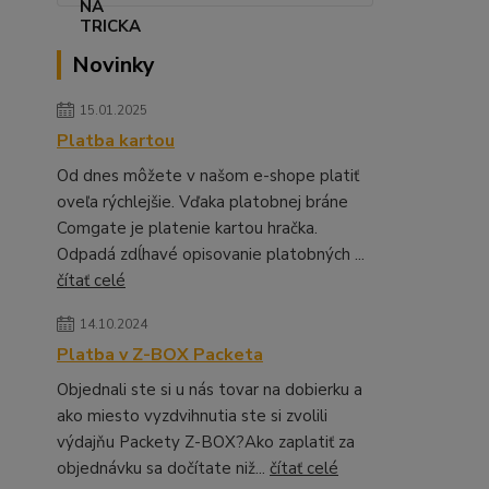
Novinky
15.01.2025
Platba kartou
Od dnes môžete v našom e-shope platiť
oveľa rýchlejšie. Vďaka platobnej bráne
Comgate je platenie kartou hračka.
Odpadá zdĺhavé opisovanie platobných ...
čítať celé
14.10.2024
Platba v Z-BOX Packeta
Objednali ste si u nás tovar na dobierku a
ako miesto vyzdvihnutia ste si zvolili
výdajňu Packety Z-BOX?Ako zaplatiť za
objednávku sa dočítate niž...
čítať celé