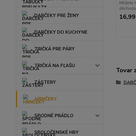
Môžete 
dôchodok.
DARČEKY PRE ŽENY
16,99
DARČEKY DO KUCHYNE
TRIČKÁ PRE PÁRY
TRIČKÁ NA FĽAŠU
Tovar 
ZÁSTERY
DARČ
HRNČEKY
SPODNÉ PRÁDLO
SPOLOČENSKÉ HRY