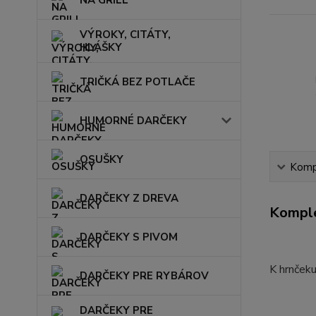
NA GRILL
VÝROKY, CITÁTY,
HLÁŠKY
TRIČKÁ BEZ POTLAČE
HUMORNÉ DARČEKY
OSUŠKY
Kompl
DARČEKY Z DREVA
Komple
DARČEKY S PIVOM
K hrnčeku
DARČEKY PRE RYBÁROV
DARČEKY PRE