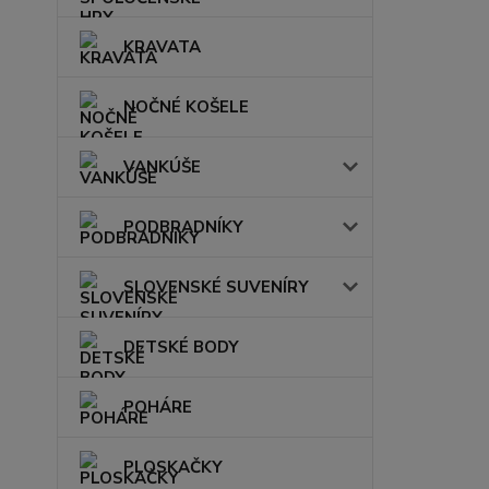
KRAVATA
NOČNÉ KOŠELE
VANKÚŠE
PODBRADNÍKY
SLOVENSKÉ SUVENÍRY
DETSKÉ BODY
POHÁRE
PLOSKAČKY