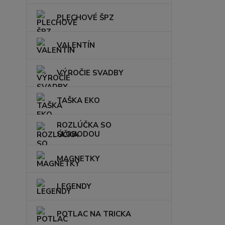
PLECHOVÉ ŠPZ
VALENTÍN
VÝROČIE SVADBY
TAŠKA EKO
ROZLÚČKA SO
SLOBODOU
MAGNETKY
LEGENDY
POTLAC NA TRICKA