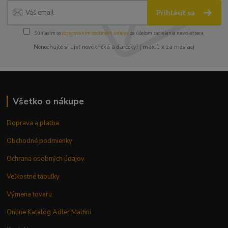
Prihlásiť sa
Súhlasím so
spracovaním osobných údajov
za účelom zasielania newslettera.
Nenechajte si ujsť nové tričká a darčeky! ( max.1 x za mesiac)
Všetko o nákupe
Doprava a platba
Obchodné podmienky
Ochrana osobných údajov
Veľkostné tabuľky
Výmena tovaru
Online Katalóg Adler Malfini