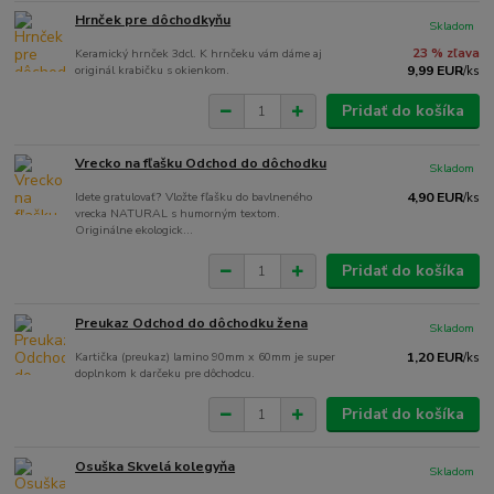
Hrnček pre dôchodkyňu
Skladom
Keramický hrnček 3dcl. K hrnčeku vám dáme aj
23 % zľava
originál krabičku s okienkom.
9,99 EUR
/
ks
Pridať do košíka
Vrecko na fľašku Odchod do dôchodku
Skladom
Idete gratulovať? Vložte fľašku do bavlneného
4,90 EUR
/
ks
vrecka NATURAL s humorným textom.
Originálne ekologick...
Pridať do košíka
Preukaz Odchod do dôchodku žena
Skladom
Kartička (preukaz) lamino 90mm x 60mm je super
1,20 EUR
/
ks
doplnkom k darčeku pre dôchodcu.
Pridať do košíka
Osuška Skvelá kolegyňa
Skladom