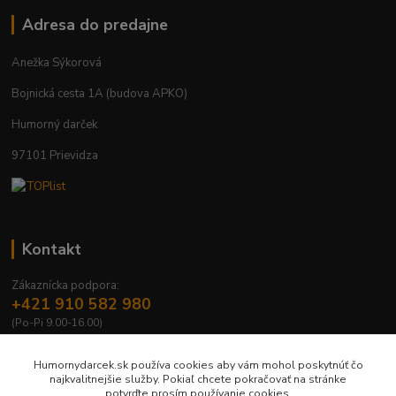
Adresa do predajne
Anežka Sýkorová
Bojnická cesta 1A (budova APKO)
Humorný darček
97101 Prievidza
Kontakt
Zákaznícka podpora:
+421 910 582 980
(Po-Pi 9.00-16.00)
info@humornydarcek.sk
Humornydarcek.sk používa cookies aby vám mohol poskytnúť čo
najkvalitnejšie služby. Pokiaľ chcete pokračovať na stránke
potvrďte prosím používanie cookies.