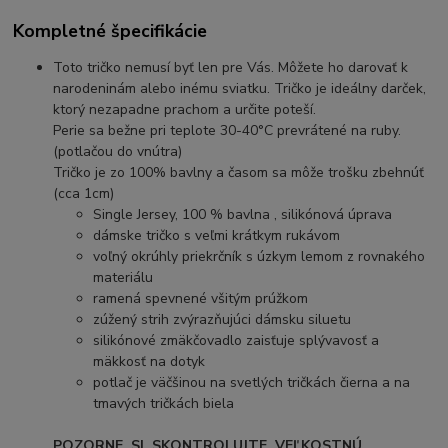
Kompletné špecifikácie
Toto tričko nemusí byť len pre Vás. Môžete ho darovať k
narodeninám alebo inému sviatku. Tričko je ideálny darček,
ktorý nezapadne prachom a určite poteší.
Perie sa bežne pri teplote 30-40°C prevrátené na ruby.
(potlačou do vnútra)
Tričko je zo 100% bavlny a časom sa môže trošku zbehnúť
(cca 1cm)
Single Jersey, 100 % bavlna , silikónová úprava
dámske tričko s veľmi krátkym rukávom
voľný okrúhly priekrčník s úzkym lemom z rovnakého
materiálu
ramená spevnené všitým prúžkom
zúžený strih zvýrazňujúci dámsku siluetu
silikónové zmäkčovadlo zaisťuje splývavosť a
mäkkosť na dotyk
potlač je väčšinou na svetlých tričkách čierna a na
tmavých tričkách biela
POZORNE SI SKONTROLUJTE VEĽKOSTNÚ