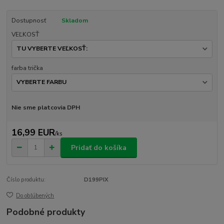
Dostupnosť
Skladom
VEĽKOSŤ
farba trička
Nie sme platcovia DPH
16,99 EUR
/
ks
Pridať do košíka
Číslo produktu:
D199PIX
Do obľúbených
Podobné produkty