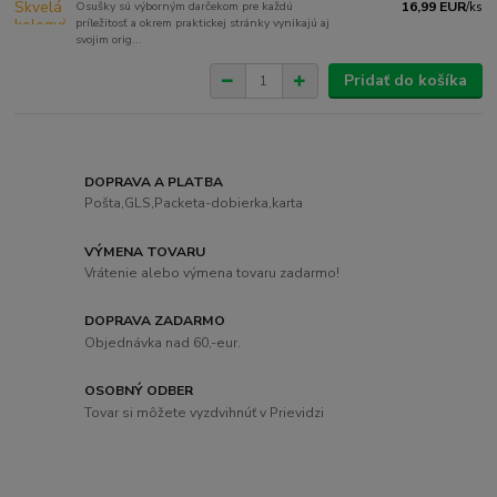
Osušky sú výborným darčekom pre každú
16,99 EUR
/
ks
príležitosť a okrem praktickej stránky vynikajú aj
svojim orig...
Pridať do košíka
DOPRAVA A PLATBA
Pošta,GLS,Packeta-dobierka,karta
VÝMENA TOVARU
Vrátenie alebo výmena tovaru zadarmo!
DOPRAVA ZADARMO
Objednávka nad 60,-eur.
OSOBNÝ ODBER
Tovar si môžete vyzdvihnúť v Prievidzi