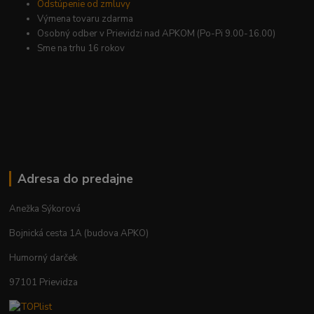
Odstúpenie od zmluvy
Výmena tovaru zdarma
Osobný odber v Prievidzi nad APKOM (Po-Pi 9.00-16.00)
Sme na trhu 16 rokov
Adresa do predajne
Anežka Sýkorová
Bojnická cesta 1A (budova APKO)
Humorný darček
97101 Prievidza