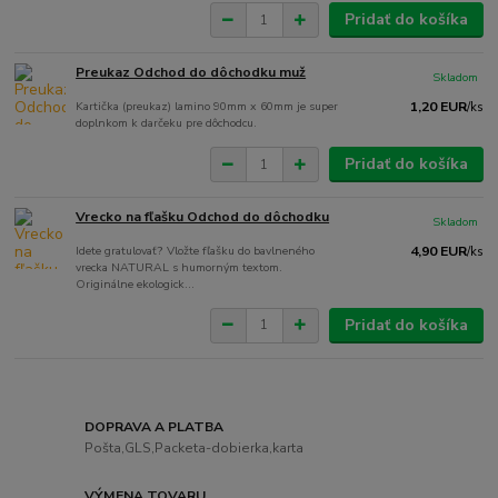
Pridať do košíka
Preukaz Odchod do dôchodku muž
Skladom
Kartička (preukaz) lamino 90mm x 60mm je super
1,20 EUR
/
ks
doplnkom k darčeku pre dôchodcu.
Pridať do košíka
Vrecko na fľašku Odchod do dôchodku
Skladom
Idete gratulovať? Vložte fľašku do bavlneného
4,90 EUR
/
ks
vrecka NATURAL s humorným textom.
Originálne ekologick...
Pridať do košíka
DOPRAVA A PLATBA
Pošta,GLS,Packeta-dobierka,karta
VÝMENA TOVARU