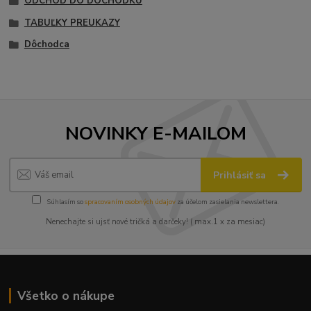
ODCHOD DO DÔCHODKU
TABUĽKY PREUKAZY
Dôchodca
NOVINKY E-MAILOM
Prihlásiť sa
Súhlasím so
spracovaním osobných údajov
za účelom zasielania newslettera.
Nenechajte si ujsť nové tričká a darčeky! ( max.1 x za mesiac)
Všetko o nákupe