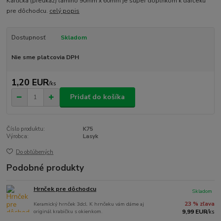
Kartička (preukaz) lamino 90mm x 60mm je super doplnkom k darčeku
pre dôchodcu.
celý popis
Dostupnosť
Skladom
Nie sme platcovia DPH
1,20 EUR
/
ks
Pridať do košíka
Číslo produktu:
K75
Výrobca:
Lasyk
Do obľúbených
Podobné produkty
Hrnček pre dôchodcu
Skladom
Keramický hrnček 3dcl. K hrnčeku vám dáme aj
23 % zľava
originál krabičku s okienkom.
9,99 EUR
/
ks