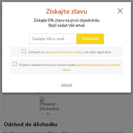
0
ks
+421 910 582 980
za
0,00 EUR
Získajte zľavu
(Po-Pi 9.00-16.00)
Získajte 5% zľavu na prvú objednávku
Stačí zadať Váš email
Menu
Odoslať
Hľadať
Súhlasím so
spracovaním osobných údajov
pre účely registrácie.
Úvod
TABUĽKY PREUKAZY
Preukaz Dôchodca s bubnom
Prajem si odoberať novinky e-mailom podľa
podmienok spracovania osobných
údajov
.
Preukaz Dôchodca s bubnom
Zatvoriť
Odchod do dôchodku