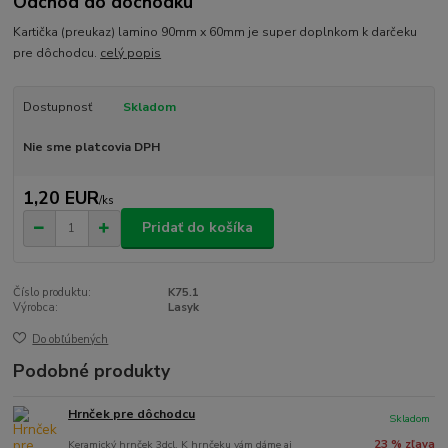
Odchod do dôchodku
Kartička (preukaz) lamino 90mm x 60mm je super doplnkom k darčeku
pre dôchodcu.
celý popis
Dostupnosť
Skladom
Nie sme platcovia DPH
1,20 EUR
/
ks
Pridať do košíka
Číslo produktu:
K75.1
Výrobca:
Lasyk
Do obľúbených
Podobné produkty
Hrnček pre dôchodcu
Skladom
Keramický hrnček 3dcl. K hrnčeku vám dáme aj
23 % zľava