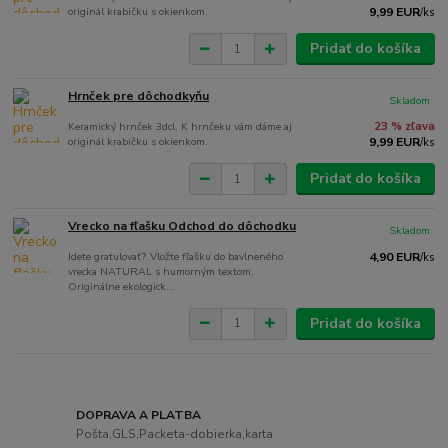
originál krabičku s okienkom.
9,99 EUR
/
ks
Pridať do košíka
Hrnček pre dôchodkyňu
Skladom
Keramický hrnček 3dcl. K hrnčeku vám dáme aj
23 % zľava
originál krabičku s okienkom.
9,99 EUR
/
ks
Pridať do košíka
Vrecko na fľašku Odchod do dôchodku
Skladom
Idete gratulovať? Vložte fľašku do bavlneného
4,90 EUR
/
ks
vrecka NATURAL s humorným textom.
Originálne ekologick...
Pridať do košíka
DOPRAVA A PLATBA
Pošta,GLS,Packeta-dobierka,karta