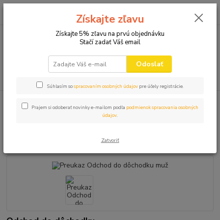
0
ks
+421 910 582 980
za
0,00 EUR
Získajte zľavu
(Po-Pi 9.00-16.00)
Získajte 5% zľavu na prvú objednávku
Stačí zadať Váš email
Menu
Odoslať
Hľadať
Súhlasím so
spracovaním osobných údajov
pre účely registrácie.
Úvod
TABUĽKY PREUKAZY
Preukaz Odchod do dôchodku muž
Prajem si odoberať novinky e-mailom podľa
podmienok spracovania osobných
údajov
.
Preukaz Odchod do dôchodku
muž
Zatvoriť