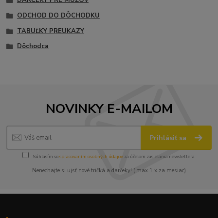
DARČEKY PRE MUŽOV
ODCHOD DO DÔCHODKU
TABUĽKY PREUKAZY
Dôchodca
NOVINKY E-MAILOM
Prihlásiť sa
Súhlasím so
spracovaním osobných údajov
za účelom zasielania newslettera.
Nenechajte si ujsť nové tričká a darčeky! ( max.1 x za mesiac)