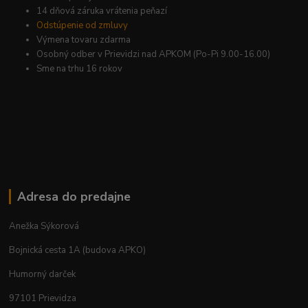
14 dňová záruka vrátenia peňazí
Odstúpenie od zmluvy
Výmena tovaru zdarma
Osobný odber v Prievidzi nad APKOM (Po-Pi 9.00-16.00)
Sme na trhu 16 rokov
Adresa do predajne
Anežka Sýkorová
Bojnická cesta 1A (budova APKO)
Humorný darček
97101 Prievidza