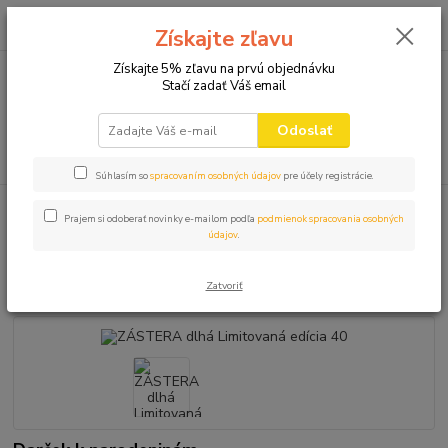
0
ks
+421 910 582 980
za
0,00 EUR
Získajte zľavu
(Po-Pi 9.00-16.00)
Získajte 5% zľavu na prvú objednávku
Stačí zadať Váš email
Menu
Odoslať
Hľadať
Súhlasím so
spracovaním osobných údajov
pre účely registrácie.
Úvod
ZÁSTERY
ZÁSTERA dlhá Limitovaná edícia 40
Prajem si odoberať novinky e-mailom podľa
podmienok spracovania osobných
údajov
.
ZÁSTERA dlhá Limitovaná edícia
40
Zatvoriť