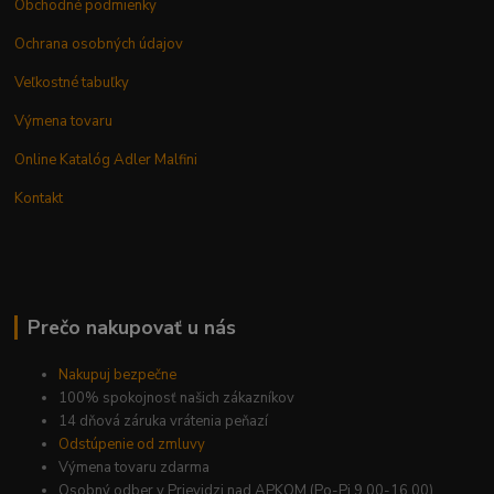
Obchodné podmienky
Ochrana osobných údajov
Veľkostné tabuľky
Výmena tovaru
Online Katalóg Adler Malfini
Kontakt
Prečo nakupovať u nás
Nakupuj bezpečne
100% spokojnosť našich zákazníkov
14 dňová záruka vrátenia peňazí
Odstúpenie od zmluvy
Výmena tovaru zdarma
Osobný odber v Prievidzi nad APKOM (Po-Pi 9.00-16.00)