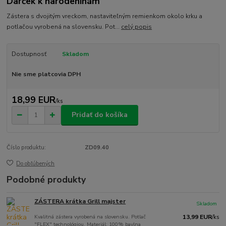
Darček k narodeninám
Zástera s dvojitým vreckom, nastaviteľným remienkom okolo krku a
potlačou vyrobená na slovensku. Pot...
celý popis
Dostupnosť
Skladom
Nie sme platcovia DPH
18,99 EUR
/
ks
Pridať do košíka
Číslo produktu:
ZD09.40
Do obľúbených
Podobné produkty
ZÁSTERA krátka Grill majster
Skladom
Kvalitná zástera vyrobená na slovensku. Potlač
13,99 EUR
/
ks
"FLEX" technológiou. Materiál: 100% bavlna