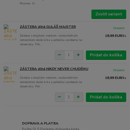
Rozmer: ší...
Zvoliť variant
ZÁSTERA dlhá GULÁŠ MAJSTER
Skladom
Zástera s dvojitým vreckom, nastaviteľným
18,99 EUR
/
ks
remienkom okolo krku a potlačou vyrobená na
slovensku. Pot...
Pridať do košíka
ZÁSTERA dlhá NIKDY NEVER CHUDÉMU
Skladom
Zástera s dvojitým vreckom, nastaviteľným
18,99 EUR
/
ks
remienkom okolo krku a potlačou vyrobená na
slovensku. Pot...
Pridať do košíka
DOPRAVA A PLATBA
Pošta,GLS,Packeta-dobierka,karta