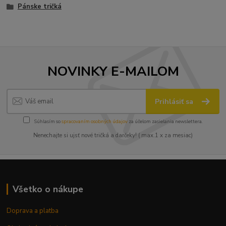
Pánske tričká
NOVINKY E-MAILOM
Prihlásiť sa
Súhlasím so
spracovaním osobných údajov
za účelom zasielania newslettera.
Nenechajte si ujsť nové tričká a darčeky! ( max.1 x za mesiac)
Všetko o nákupe
Doprava a platba