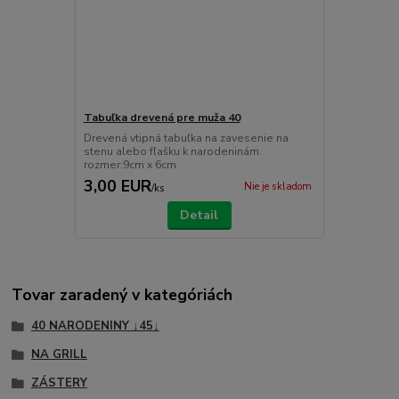
Tabuľka drevená pre muža 40
Drevená vtipná tabuľka na zavesenie na
stenu alebo fľašku k narodeninám.
rozmer:9cm x 6cm
3,00 EUR
Nie je skladom
/
ks
Detail
Tovar zaradený v kategóriách
40 NARODENINY ↓45↓
NA GRILL
ZÁSTERY