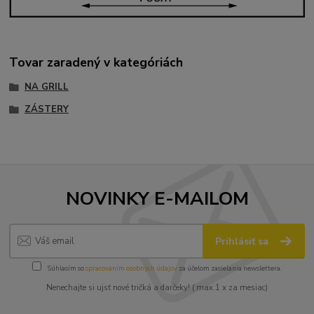
Tovar zaradený v kategóriách
NA GRILL
ZÁSTERY
NOVINKY E-MAILOM
Prihlásiť sa
Súhlasím so
spracovaním osobných údajov
za účelom zasielania newslettera.
Nenechajte si ujsť nové tričká a darčeky! ( max.1 x za mesiac)