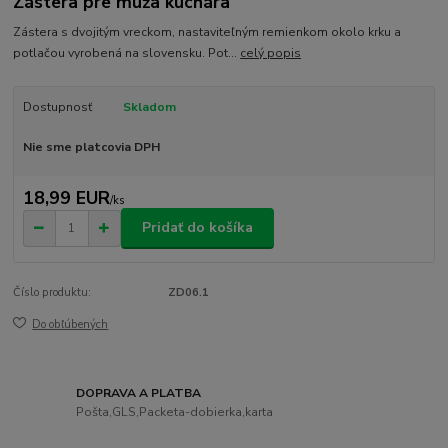
Zástera pre muža kuchára
Zástera s dvojitým vreckom, nastaviteľným remienkom okolo krku a
potlačou vyrobená na slovensku. Pot...
celý popis
Dostupnosť
Skladom
Nie sme platcovia DPH
18,99 EUR
/
ks
Pridať do košíka
Číslo produktu:
ZD06.1
Do obľúbených
DOPRAVA A PLATBA
Pošta,GLS,Packeta-dobierka,karta