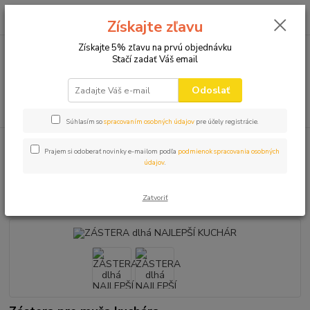
0
ks
+421 910 582 980
za
0,00 EUR
Získajte zľavu
(Po-Pi 9.00-16.00)
Získajte 5% zľavu na prvú objednávku
Stačí zadať Váš email
Menu
Odoslať
Hľadať
Súhlasím so
spracovaním osobných údajov
pre účely registrácie.
Úvod
ZÁSTERY
ZÁSTERA dlhá NAJLEPŠÍ KUCHÁR
Prajem si odoberať novinky e-mailom podľa
podmienok spracovania osobných
údajov
.
ZÁSTERA dlhá NAJLEPŠÍ
KUCHÁR
Zatvoriť