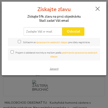
0
ks
+421 910 582 980
za
0,00 EUR
Získajte zľavu
(Po-Pi 9.00-16.00)
Získajte 5% zľavu na prvú objednávku
Stačí zadať Váš email
Menu
Odoslať
Hľadať
Súhlasím so
spracovaním osobných údajov
pre účely registrácie.
Úvod
ZÁSTERY
ZÁSTERA BRUCHÁČ
Prajem si odoberať novinky e-mailom podľa
podmienok spracovania osobných
údajov
.
ZÁSTERA BRUCHÁČ
Zatvoriť
MALOOBCHOD OBJEDNAŤ TU: Kuchyňská humorná zástera s
erotickým nádychom. Neoceniteľná pomôcka v ...
celý popis