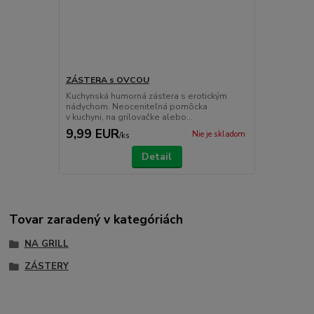
ZÁSTERA s OVCOU
Kuchynská humorná zástera s erotickým
nádychom. Neoceniteľná pomôcka
v kuchyni, na grilovačke alebo...
9,99 EUR
Nie je skladom
/
ks
Detail
Tovar zaradený v kategóriách
NA GRILL
ZÁSTERY