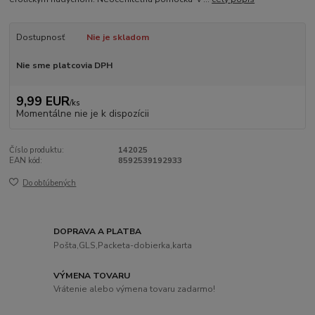
Dostupnosť
Nie je skladom
Nie sme platcovia DPH
9,99 EUR
/
ks
Momentálne nie je k dispozícii
Číslo produktu:
142025
EAN kód:
8592539192933
Do obľúbených
DOPRAVA A PLATBA
Pošta,GLS,Packeta-dobierka,karta
VÝMENA TOVARU
Vrátenie alebo výmena tovaru zadarmo!