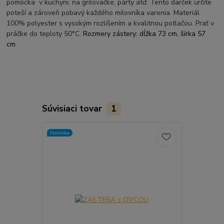
pomôcka v kuchyni, na grilovačke, párty atď. Tento darček určite
poteší a zároveň pobavý každého milovníka varenia. Materiál
100% polyester s vysokým rozlíšením a kvalitnou potlačou. Prať v
práčke do teploty 50°C.
Rozmery zástery: dĺžka 73 cm, šírka 57
cm.
Súvisiaci tovar
1
Novinka