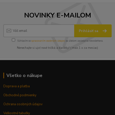
NOVINKY E-MAILOM
Prihlásiť sa
Súhlasím so
spracovaním osobných údajov
za účelom zasielania newslettera.
Nenechajte si ujsť nové tričká a darčeky! ( max.1 x za mesiac)
Všetko o nákupe
Doprava a platba
Obchodné podmienky
Ochrana osobných údajov
Veľkostné tabuľky