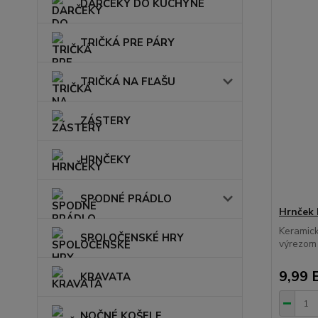
DARČEKY DO KUCHYNE
TRIČKÁ PRE PÁRY
TRIČKÁ NA FĽAŠU
ZÁSTERY
HRNČEKY
SPODNÉ PRÁDLO
Hrnček 
Keramick
SPOLOČENSKÉ HRY
výrezom
9,99 
KRAVATA
NOČNÉ KOŠELE