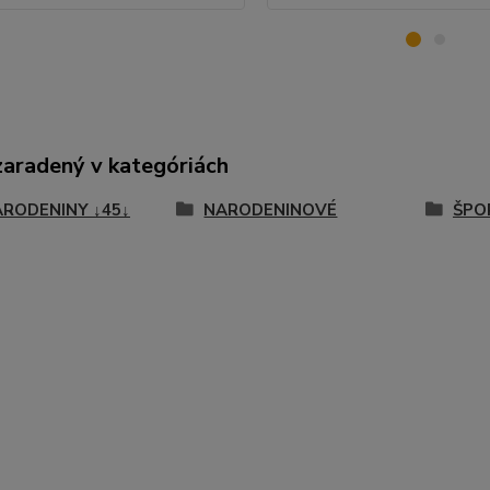
zaradený v kategóriách
ARODENINY ↓45↓
NARODENINOVÉ
ŠPO