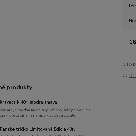
FA
Nie
16
Číslo p
Do 
é produkty
Kravata k 40r. modrá tmavá
Kravata je vhodná na oslavy, večierky, párty a pod. Má
praktické zapínanie na zips - odpadá zložité ...
Pánske tričko Limitovaná Edícia 40r.