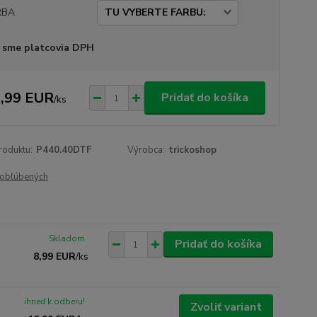
RBA
 sme platcovia DPH
,99 EUR
Pridať do košíka
/
ks
roduktu:
P440.40DTF
Výrobca:
trickoshop
obľúbených
Skladom
Pridať do košíka
8,99 EUR
/
ks
ihneď k odberu!
Zvoliť variant