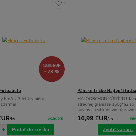
12,99 EUR
- 23 %
Futbalista
Pánske tričko Najlepší futba
ý hrnček 3dcl. Krabička s
MALOOBCHOD KÚPIŤ TU: Kvali
 zdarma!
strednej gramáže 160g/m2 so
bavlny so silikónovou úpravou..
EUR
16,99 EUR
Skladom
ihn
/
ks
/
ks
Pridať do košíka
Zvoliť variant