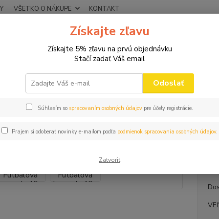
Y
VŠETKO O NÁKUPE
KONTAKT
Získajte zľavu
Neviet
Hľadať
+421
Získajte 5% zľavu na prvú objednávku
(Po-Pi
Stačí zadať Váš email
VTIPNÉ TRIČKÁ
NARODENINOVÉ
Pánske tričko Futbalová legenda 4
Odoslať
ke tričko Futbalová legenda 40r
Súhlasím so
spracovaním osobných údajov
pre účely registrácie.
Darč
Prajem si odoberať novinky e-mailom podľa
podmienok spracovania osobných údajov
.
Kvalit
bavlny 
Zatvoriť
Dos
VE