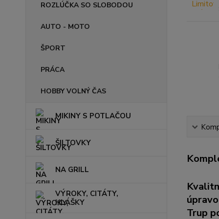
ROZLÚČKA SO SLOBODOU
AUTO - MOTO
ŠPORT
PRÁCA
HOBBY VOLNÝ ČAS
MIKINY S POTLAČOU
Kompl
ŠILTOVKY
Komple
NA GRILL
Kvalit
VÝROKY, CITÁTY,
úpravo
HLÁŠKY
Trup po