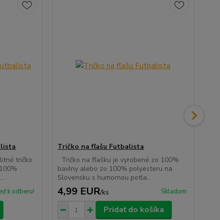
lista
Tričko na fľašu Futbalista
Ta
tné tričko
Tričko na fľašku je vyrobené zo 100%
Dre
 100%
bavlny alebo zo 100% polyesteru na
ste
..
Slovensku s humornou potla...
ro
4,99 EUR
3
eď k odberu!
Skladom
/
ks
Pridať do košíka