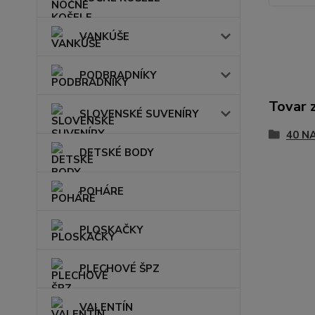
VANKÚŠE
PODBRADNÍKY
Tovar 
SLOVENSKÉ SUVENÍRY
40 N
DETSKÉ BODY
POHÁRE
PLOSKAČKY
PLECHOVÉ ŠPZ
VALENTÍN