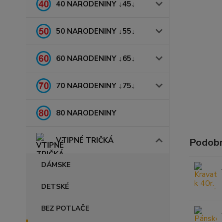
40 NARODENINY ↓45↓
50 NARODENINY ↓55↓
60 NARODENINY ↓65↓
70 NARODENINY ↓75↓
80 NARODENINY
VTIPNÉ TRIČKÁ
Podobn
DÁMSKE
DETSKÉ
BEZ POTLAČE