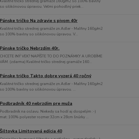
Kvalitné tričko strednej gramáže 160g/m2 so 100% bavlny
so silikónovou úpravou. Veľmi pohodlný priek...
Pánske tričko Na zdravie s pivom 40r
Kvalitné tričko strednej gramáže zn.Adler - Malfiny 160g/m2
so 100% bavlny so silikónovou úpravou. V...
Pánske tričko Nebrzdím 40r.
CHCETE INÝ VEK? NAPÍŠTE TO DO POZNÁMKY A UROBÍME
VÁM. (zdarma) Kvalitné tričko strednej gramáže 160...
Pánske tričko Takto dobre vyzerá 40 ročný
Kvalitné tričko strednej gramáže zn.Adler - Malfiny 160g/m2
so 100% bavlny so silikónovou úpravou. ...
Podbradník 40 nebrzdím pre muža
Podbradník na oslavu. Niekedy sa hodí aj dospelým :-)
mat.:100% polyester rozmer:32cm x 28cm šnúrky ...
Šiltovka Limitovaná edícia 40