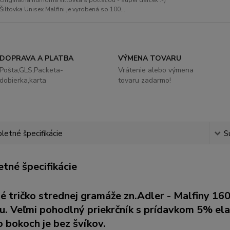
Originálna humorná šiltovka s potlačou - super darček :-)
Šiltovka Unisex Malfini je vyrobená so 100...
DOPRAVA A PLATBA
VÝMENA TOVARU
Pošta,GLS,Packeta-
Vrátenie alebo výmena
dobierka,karta
tovaru zadarmo!
etné špecifikácie
S
tné špecifikácie
né tričko strednej gramáže zn.Adler - Malfiny 1
u. Veľmi pohodlný priekrčník s prídavkom 5% el
 bokoch je bez švíkov.