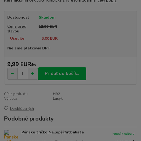
Keramický hrnček 3dcl. Krabička s výrezom zdarma!
celý popis
Dostupnosť
Skladom
Cena pred
12,99 EUR
zľavou
Ušetríte
3,00 EUR
Nie sme platcovia DPH
9,99 EUR
/
ks
Pridať do košíka
Číslo produktu:
H92
Výrobca:
Lasyk
Do obľúbených
Podobné produkty
Pánske tričko Najlepší futbalista
ihneď k odberu!