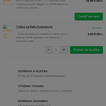
MALOOBCHOD KÚPIŤ TU: Kvalitné tričko
16,99 EUR
/
ks
strednej gramáže 160g/m2 so 100% bavlny so
silikónovou úpravou....
Zvoliť variant
Tričko na fľašu Futbalista
Skladom
Tričko na fľašku je vyrobené zo 100% bavlny
4,99 EUR
/
ks
alebo zo 100% polyesteru na Slovensku s
humornou potla...
Pridať do košíka
DOPRAVA A PLATBA
Pošta,GLS,Packeta-dobierka,karta
VÝMENA TOVARU
Vrátenie alebo výmena tovaru zadarmo!
DOPRAVA ZADARMO
Objednávka nad 60,-eur.