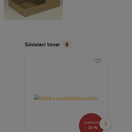
Súvisiaci tovar
6
12,99 EUR
- 23 %