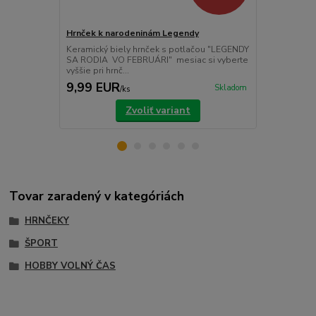
Hrnček k narodeninám Legendy
Hrnček s vl
Keramický biely hrnček s potlačou "LEGENDY
Tento kerami
SA RODIA VO FEBRUÁRI" mesiac si vyberte
len pre poľo
vyššie pri hrnč...
vzdáš,spome
9,99 EUR
9,99 EU
Skladom
/
ks
Zvoliť variant
Tovar zaradený v kategóriách
HRNČEKY
ŠPORT
HOBBY VOLNÝ ČAS