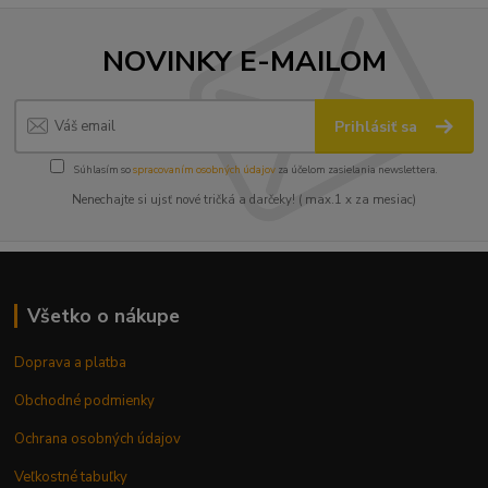
NOVINKY E-MAILOM
Prihlásiť sa
Súhlasím so
spracovaním osobných údajov
za účelom zasielania newslettera.
Nenechajte si ujsť nové tričká a darčeky! ( max.1 x za mesiac)
Všetko o nákupe
Doprava a platba
Obchodné podmienky
Ochrana osobných údajov
Veľkostné tabuľky