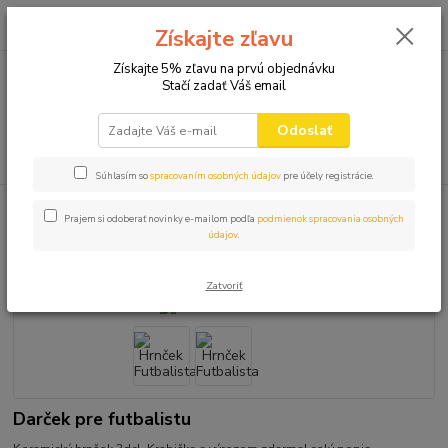
0
ks
+421 910 582 980
za
0,00 EUR
Získajte zľavu
(Po-Pi 9.00-16.00)
Získajte 5% zľavu na prvú objednávku
Stačí zadať Váš email
Menu
Odoslať
Hľadať
Súhlasím so
spracovaním osobných údajov
pre účely registrácie.
Úvod
HRNČEKY
Hrnček Futbalista
Prajem si odoberať novinky e-mailom podľa
podmienok spracovania osobných
údajov
.
Hrnček Futbalista
Zatvoriť
Darček pre futbalistu