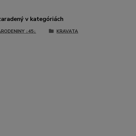
zaradený v kategóriách
ARODENINY ↓45↓
KRAVATA