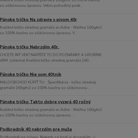
Kvalitné tričko strednej gramáže 160g/m2 so 100% bavlny
so silikónovou úpravou. Veľmi pohodlný priek...
Pánske tričko Na zdravie s pivom 40r
Kvalitné tričko strednej gramáže zn.Adler - Malfiny 160g/m2
so 100% bavlny so silikónovou úpravou. V...
Pánske tričko Nebrzdím 40r.
CHCETE INÝ VEK? NAPÍŠTE TO DO POZNÁMKY A UROBÍME
VÁM. (zdarma) Kvalitné tričko strednej gramáže 160...
Pánske tričko Nie som 40tnik
MALOOBCHOD KÚPIŤ TU: Špecifikácia - tričko strednej
gramáže 160g/m2 so 100% bavlny so silikónovou ...
Pánske tričko Takto dobre vyzerá 40 ročný
Kvalitné tričko strednej gramáže zn.Adler - Malfiny 160g/m2
so 100% bavlny so silikónovou úpravou. ...
Podbradník 40 nebrzdím pre muža
Podbradník na oslavu. Niekedy sa hodí aj dospelým :-)