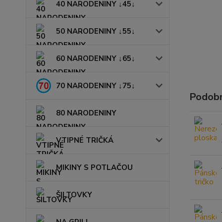
40 NARODENINY ↓45↓
50 NARODENINY ↓55↓
60 NARODENINY ↓65↓
70 NARODENINY ↓75↓
Podobn
80 NARODENINY
VTIPNÉ TRIČKÁ
MIKINY S POTLAČOU
ŠILTOVKY