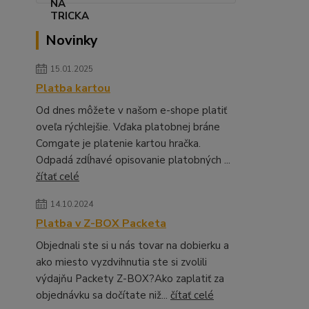
Novinky
15.01.2025
Platba kartou
Od dnes môžete v našom e-shope platiť
oveľa rýchlejšie. Vďaka platobnej bráne
Comgate je platenie kartou hračka.
Odpadá zdĺhavé opisovanie platobných ...
čítať celé
14.10.2024
Platba v Z-BOX Packeta
Objednali ste si u nás tovar na dobierku a
ako miesto vyzdvihnutia ste si zvolili
výdajňu Packety Z-BOX?Ako zaplatiť za
objednávku sa dočítate niž...
čítať celé