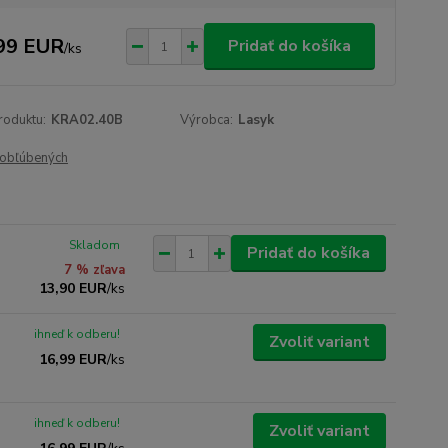
99 EUR
Pridať do košíka
/
ks
roduktu:
KRA02.40B
Výrobca:
Lasyk
obľúbených
Skladom
Pridať do košíka
7 % zľava
13,90 EUR
/
ks
ihneď k odberu!
Zvoliť variant
16,99 EUR
/
ks
ihneď k odberu!
Zvoliť variant