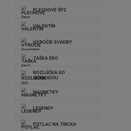
PLECHOVÉ ŠPZ
VALENTÍN
VÝROČIE SVADBY
TAŠKA EKO
ROZLÚČKA SO
SLOBODOU
MAGNETKY
LEGENDY
POTLAC NA TRICKA