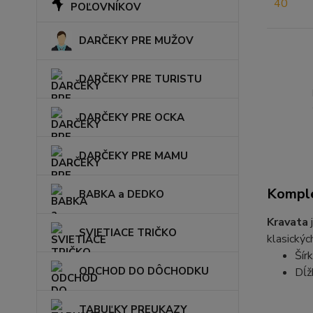
POĽOVNÍKOV
DARČEKY PRE MUŽOV
DARČEKY PRE TURISTU
DARČEKY PRE OCKA
DARČEKY PRE MAMU
Komple
BABKA a DEDKO
Kravata
j
SVIETIACE TRIČKO
klasickýc
Šír
ODCHOD DO DÔCHODKU
Dĺž
TABUĽKY PREUKAZY