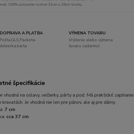
mat.:100% polyester rozmer:32cm x 28cm šnúrky ...
DOPRAVA A PLATBA
VÝMENA TOVARU
Pošta,GLS,Packeta-
Vrátenie alebo výmena
dobierka,karta
tovaru zadarmo!
tné špecifikácie
e vhodná na oslavy, večierky, párty a pod. Má praktické zapínanie
h kravatách. Je vhodná nie len pre pánov, ale aj pre dámy.
ka:
7 cm
ka:
cca 37 cm