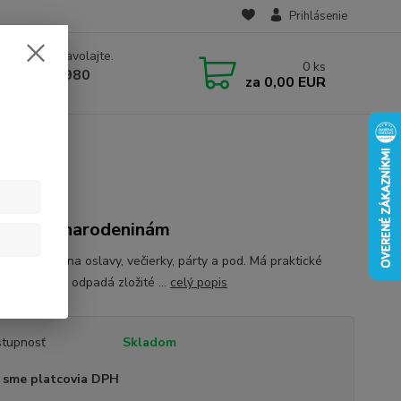
Prihlásenie
e si rady? Zavolajte.
0
ks
 910 582 980
za
0,00 EUR
 9.00-16.00)
ek k 40 narodeninám
a je vhodná na oslavy, večierky, párty a pod. Má praktické
ie na zips - odpadá zložité ...
celý popis
tupnosť
Skladom
 sme platcovia DPH