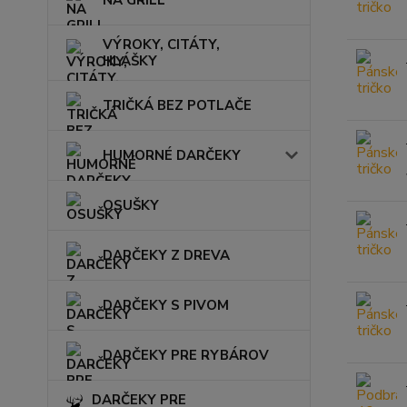
NA GRILL
VÝROKY, CITÁTY,
HLÁŠKY
TRIČKÁ BEZ POTLAČE
HUMORNÉ DARČEKY
OSUŠKY
DARČEKY Z DREVA
DARČEKY S PIVOM
DARČEKY PRE RYBÁROV
DARČEKY PRE