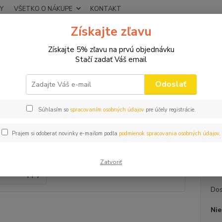
Y
VŠETKO O NÁKUPE
KONTAKT
Získajte zľavu
Neviet
Hľadať
+421
Získajte 5% zľavu na prvú objednávku
(Po-Pi
Stačí zadať Váš email
KRAVATA
Kravata k 40r. Happy
Odoslať
ata k 40r. Happy
Súhlasím so
spracovaním osobných údajov
pre účely registrácie.
Darč
Prajem si odoberať novinky e-mailom podľa
podmienok spracovania osobných údajov
.
Kravat
zapínan
Zatvoriť
Dos
Nie