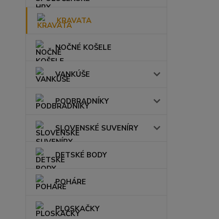
KRAVATA
NOČNÉ KOŠELE
VANKÚŠE
PODBRADNÍKY
SLOVENSKÉ SUVENÍRY
DETSKÉ BODY
POHÁRE
PLOSKAČKY