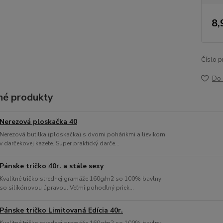
8,
Číslo p
Do 
é produkty
Nerezová ploskačka 40
Nerezová butilka (ploskačka) s dvomi pohárikmi a lievikom
v darčekovej kazete. Super praktický darče...
Pánske tričko 40r. a stále sexy
Kvalitné tričko strednej gramáže 160g/m2 so 100% bavlny
so silikónovou úpravou. Veľmi pohodlný priek...
Pánske tričko Limitovaná Edícia 40r.