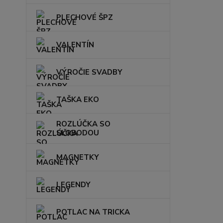
PLECHOVÉ ŠPZ
VALENTÍN
VÝROČIE SVADBY
TAŠKA EKO
ROZLÚČKA SO
SLOBODOU
MAGNETKY
LEGENDY
POTLAC NA TRICKA