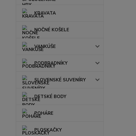
KRAVATA
NOČNÉ KOŠELE
VANKÚŠE
PODBRADNÍKY
SLOVENSKÉ SUVENÍRY
DETSKÉ BODY
POHÁRE
PLOSKAČKY