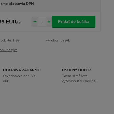
 sme platcovia DPH
99 EUR
Pridať do košíka
/
ks
roduktu:
H9a
Výrobca:
Lasyk
obľúbených
DOPRAVA ZADARMO
OSOBNÝ ODBER
Objednávka nad 60,-
Tovar si môžete
eur.
vyzdvihnúť v Prievidzi