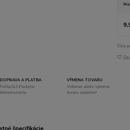
Nie
9,
Číslo p
Do 
DOPRAVA A PLATBA
VÝMENA TOVARU
Pošta,GLS,Packeta-
Vrátenie alebo výmena
dobierka,karta
tovaru zadarmo!
tné špecifikácie