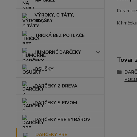
NA GRILL
Keramický
VÝROKY, CITÁTY,
HLÁŠKY
K hrnčeku
TRIČKÁ BEZ POTLAČE
HUMORNÉ DARČEKY
Tovar 
OSUŠKY
DARČ
POĽO
DARČEKY Z DREVA
DARČEKY S PIVOM
DARČEKY PRE RYBÁROV
DARČEKY PRE