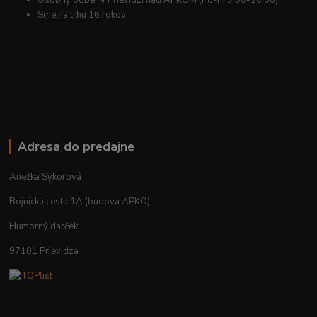
Osobný odber v Prievidzi nad APKOM (Po-Pi 9.00-16.00)
Sme na trhu 16 rokov
Adresa do predajne
Anežka Sýkorová
Bojnická cesta 1A (budova APKO)
Humorný darček
97101 Prievidza