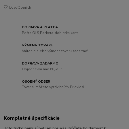
Do obľúbených
DOPRAVA A PLATBA
Pošta,GLS,Packeta-dobierka,karta
VÝMENA TOVARU
Vrátenie alebo výmena tovaru zadarmo!
DOPRAVA ZADARMO
Objednávka nad 60,-eur.
OSOBNÝ ODBER
Tovar si môžete vyzdvihnúť v Prievidzi
Kompletné špecifikácie
Toto tričko nemusí byť len pre Vás. Môžete ho darovať k