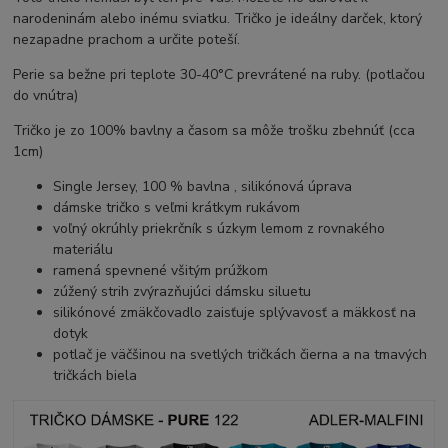
narodeninám alebo inému sviatku. Tričko je ideálny darček, ktorý
nezapadne prachom a určite poteší.
Perie sa bežne pri teplote 30-40°C prevrátené na ruby. (potlačou
do vnútra)
Tričko je zo 100% bavlny a časom sa môže trošku zbehnúť (cca
1cm)
Single Jersey, 100 % bavlna , silikónová úprava
dámske tričko s veľmi krátkym rukávom
voľný okrúhly priekrčník s úzkym lemom z rovnakého
materiálu
ramená spevnené všitým prúžkom
zúžený strih zvýrazňujúci dámsku siluetu
silikónové zmäkčovadlo zaisťuje splývavosť a mäkkosť na
dotyk
potlač je väčšinou na svetlých tričkách čierna a na tmavých
tričkách biela