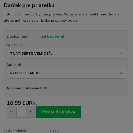
Darček pre priateľku
Toto tričko nemusí byť len pre Vás. Môžete ho darovať k narodeninám
alebo inému sviatku. Tričko je i...
celý popis
Dostupnosť
ihneď k odberu!
VEĽKOSŤ
farba trička
Nie sme platcovia DPH
16,99 EUR
/
ks
Pridať do košíka
Číslo produktu:
D117