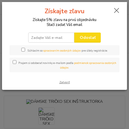
0
ks
+421 910 582 980
za
0,00 EUR
Získajte zľavu
(Po-Pi 9.00-16.00)
Získajte 5% zľavu na prvú objednávku
Stačí zadať Váš email
Menu
Odoslať
Hľadať
Súhlasím so
spracovaním osobných údajov
pre účely registrácie.
Úvod
VTIPNÉ TRIČKÁ
DÁMSKE
DÁMSKE TRIČKO SEX
Prajem si odoberať novinky e-mailom podľa
podmienok spracovania osobných
INŠTRUKTORKA
údajov
.
DÁMSKE TRIČKO SEX
Zatvoriť
INŠTRUKTORKA